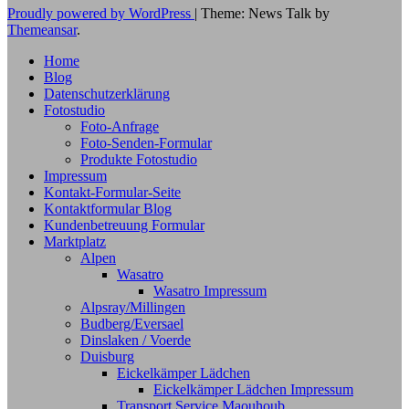
Proudly powered by WordPress
|
Theme: News Talk by
Themeansar
.
Home
Blog
Datenschutzerklärung
Fotostudio
Foto-Anfrage
Foto-Senden-Formular
Produkte Fotostudio
Impressum
Kontakt-Formular-Seite
Kontaktformular Blog
Kundenbetreuung Formular
Marktplatz
Alpen
Wasatro
Wasatro Impressum
Alpsray/Millingen
Budberg/Eversael
Dinslaken / Voerde
Duisburg
Eickelkämper Lädchen
Eickelkämper Lädchen Impressum
Transport Service Maouhoub