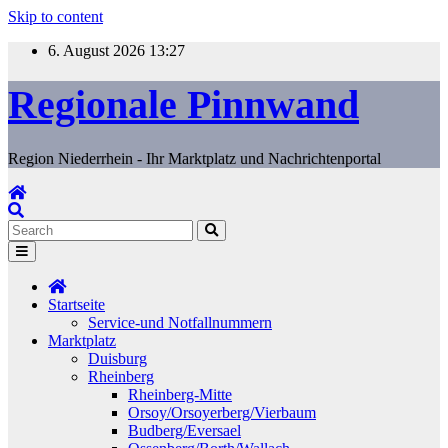
Skip to content
6. August 2026
13:27
Regionale Pinnwand
Region Niederrhein - Ihr Marktplatz und Nachrichtenportal
Startseite
Service-und Notfallnummern
Marktplatz
Duisburg
Rheinberg
Rheinberg-Mitte
Orsoy/Orsoyerberg/Vierbaum
Budberg/Eversael