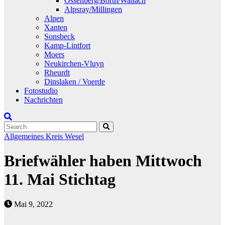
Ossenberg/Borth/Wallach
Alpsray/Millingen
Alpen
Xanten
Sonsbeck
Kamp-Lintfort
Moers
Neukirchen-Vluyn
Rheurdt
Dinslaken / Voerde
Fotostudio
Nachrichten
Allgemeines
Kreis Wesel
Briefwähler haben Mittwoch
11. Mai Stichtag
Mai 9, 2022