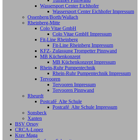
Tummes Pinnwand
Wassersport Center Eichhofer
Wassersport Center Eichhofer Impressum
Ossenberg/Borth/Wallach
Rheinberg-Mitte
Colo Vitae GmbH
Colo Vitae GmbH Impressum
Fit-Line Rheinberg
Fit-Line Rheinberg Impressum
KFZ- Zulassung Trompetter Pinnwand
MB Küchenkonzept
MB Küchenkonzept Impressum
Rhein-Ruhr Pumpentechnik
Rhein-Ruhr Pumpentechnik Impressum
Tervooren
Tervooren Impressum
Tervooren Pinnwand
Rheurdt
Postcafé Alte Schule
Postcafé Alte Schule Impressum
Sonsbeck
Xanten
BSV Orsoy
CRCA-Lopez
Krav Maga