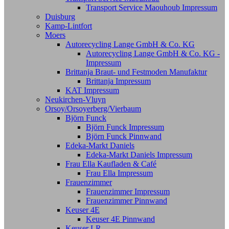
Transport Service Maouhoub Impressum
Duisburg
Kamp-Lintfort
Moers
Autorecycling Lange GmbH & Co. KG
Autorecycling Lange GmbH & Co. KG -
Impressum
Brittanja Braut- und Festmoden Manufaktur
Brittanja Impressum
KAT Impressum
Neukirchen-Vluyn
Orsoy/Orsoyerberg/Vierbaum
Björn Funck
Björn Funck Impressum
Björn Funck Pinnwand
Edeka-Markt Daniels
Edeka-Markt Daniels Impressum
Frau Ella Kaufladen & Café
Frau Ella Impressum
Frauenzimmer
Frauenzimmer Impressum
Frauenzimmer Pinnwand
Keuser 4E
Keuser 4E Pinnwand
Keuser LR