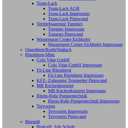
Team-Lack
Team-Lack AGB
Team-Lack Impressum
Team-Lack Pinnwand
Vertriebsagentur Tummes
Tummes Impressum
Tummes Pinnwand
Wassersport Center Eichhofer
Wassersport Center Eichhofer Impressum
Ossenberg/Borth/Wallach
Rheinberg-Mitte
Colo Vitae GmbH
Colo Vitae GmbH Impressum
Fit-Line Rheinberg
Fit-Line Rheinberg Impressum
KFZ- Zulassung Trompetter Pinnwand
MB Küchenkonzept
MB Küchenkonzept Impressum
Rhein-Ruhr Pumpentechnik
Rhein-Ruhr Pumpentechnik Impressum
Tervooren
Tervooren Impressum
Tervooren Pinnwand
Rheurdt
Postcafé Alte Schule