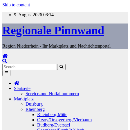
Skip to content
9. August 2026
08:14
Regionale Pinnwand
Region Niederrhein - Ihr Marktplatz und Nachrichtenportal
Startseite
Service-und Notfallnummern
Marktplatz
Duisburg
Rheinberg
Rheinberg-Mitte
Orsoy/Orsoyerberg/Vierbaum
Budberg/Eversael