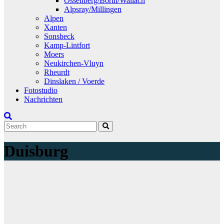
Ossenberg/Borth/Wallach
Alpsray/Millingen
Alpen
Xanten
Sonsbeck
Kamp-Lintfort
Moers
Neukirchen-Vluyn
Rheurdt
Dinslaken / Voerde
Fotostudio
Nachrichten
Duisburg