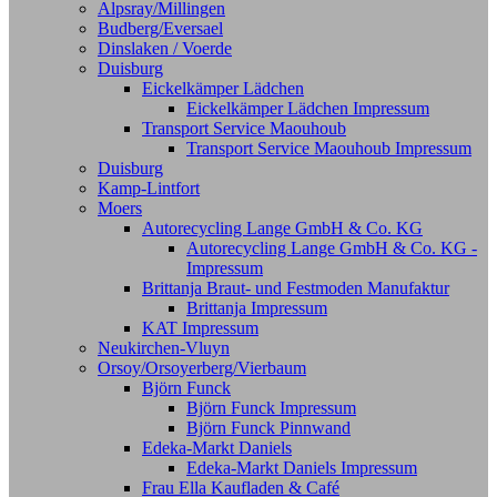
Alpsray/Millingen
Budberg/Eversael
Dinslaken / Voerde
Duisburg
Eickelkämper Lädchen
Eickelkämper Lädchen Impressum
Transport Service Maouhoub
Transport Service Maouhoub Impressum
Duisburg
Kamp-Lintfort
Moers
Autorecycling Lange GmbH & Co. KG
Autorecycling Lange GmbH & Co. KG -
Impressum
Brittanja Braut- und Festmoden Manufaktur
Brittanja Impressum
KAT Impressum
Neukirchen-Vluyn
Orsoy/Orsoyerberg/Vierbaum
Björn Funck
Björn Funck Impressum
Björn Funck Pinnwand
Edeka-Markt Daniels
Edeka-Markt Daniels Impressum
Frau Ella Kaufladen & Café