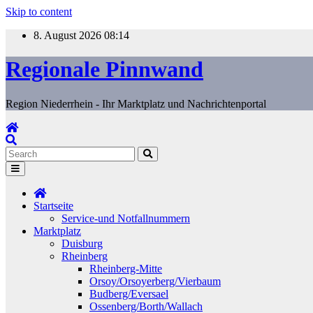
Skip to content
8. August 2026
08:14
Regionale Pinnwand
Region Niederrhein - Ihr Marktplatz und Nachrichtenportal
Startseite
Service-und Notfallnummern
Marktplatz
Duisburg
Rheinberg
Rheinberg-Mitte
Orsoy/Orsoyerberg/Vierbaum
Budberg/Eversael
Ossenberg/Borth/Wallach