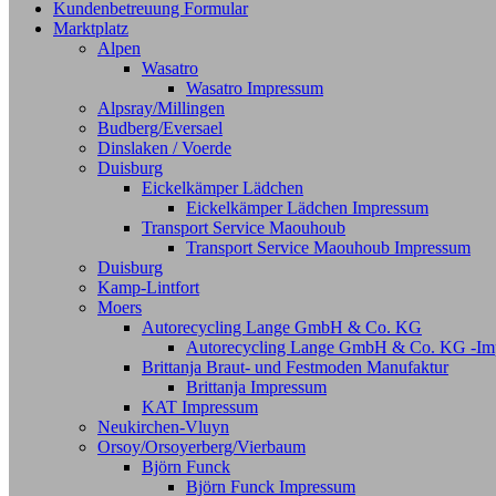
Kundenbetreuung Formular
Marktplatz
Alpen
Wasatro
Wasatro Impressum
Alpsray/Millingen
Budberg/Eversael
Dinslaken / Voerde
Duisburg
Eickelkämper Lädchen
Eickelkämper Lädchen Impressum
Transport Service Maouhoub
Transport Service Maouhoub Impressum
Duisburg
Kamp-Lintfort
Moers
Autorecycling Lange GmbH & Co. KG
Autorecycling Lange GmbH & Co. KG -Im
Brittanja Braut- und Festmoden Manufaktur
Brittanja Impressum
KAT Impressum
Neukirchen-Vluyn
Orsoy/Orsoyerberg/Vierbaum
Björn Funck
Björn Funck Impressum