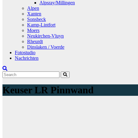
Alpsray/Millingen
Alpen
Xanten
Sonsbeck
Kamp-Lintfort
Moers
Neukirchen-Vluyn
Rheurdt
Dinslaken / Voerde
Fotostudio
Nachrichten
Keuser LR Pinnwand