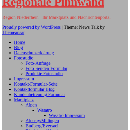
Regionale Pinnwand
Region Niederrhein - Ihr Marktplatz und Nachrichtenportal
Proudly powered by WordPress
|
Theme: News Talk by
Themeansar
.
Home
Blog
Datenschutzerklärung
Fotostudio
Foto-Anfrage
Foto-Senden-Formular
Produkte Fotostudio
Impressum
Kontakt-Formular-Seite
Kontaktformular Blog
Kundenbetreuung Formular
Marktplatz
Alpen
Wasatro
Wasatro Impressum
Alpsray/Millingen
Budberg/Eversael