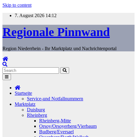
Skip to content
7. August 2026
14:12
Regionale Pinnwand
Region Niederrhein - Ihr Marktplatz und Nachrichtenportal
Startseite
Service-und Notfallnummern
Marktplatz
Duisburg
Rheinberg
Rheinberg-Mitte
Orsoy/Orsoyerberg/Vierbaum
Budberg/Eversael