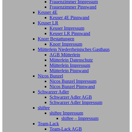
Frauenzimmer Impressum
Frauenzimmer Pinnwand
Keuser 4E
Keuser 4E Pinnwand
Keuser LR
Keuser Impressum
Keuser LR Pinnwand
Knorr Bestattungen
Knorr Impressum
Mütterlein Niederrheinisches Gasthaus
AGB Mütterlein
Mütterlein Datenschutz
Mütterlein Impressum
Mütterlein Pinnwand
Nicos Bunzel
Nicos Bunzel Impressum
Nicos Bunzel Pinnwand
Schwarzer Adler
Schwarzer Adler AGB
Schwarzer Adler Impressum
shiftee
shiftee Impressum
shiftee – Impressum
Team-Lack
Team-Lack AGB