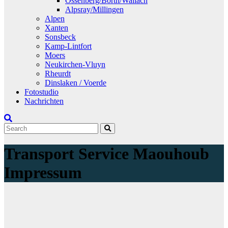
Ossenberg/Borth/Wallach
Alpsray/Millingen
Alpen
Xanten
Sonsbeck
Kamp-Lintfort
Moers
Neukirchen-Vluyn
Rheurdt
Dinslaken / Voerde
Fotostudio
Nachrichten
Transport Service Maouhoub
Impressum