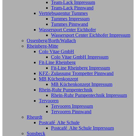
Team-Lack Impressum
Team-Lack Pinnwand
Vertriebsagentur Tummes
Tummes Impressum
Tummes Pinnwand
Wassersport Center Eichhofer
Wassersport Center Eichhofer Impressum
Ossenberg/Borth/Wallach
Rheinberg-Mitte
Colo Vitae GmbH
Colo Vitae GmbH Impressum
Fit-Line Rheinberg
Fit-Line Rheinberg Impressum
KFZ- Zulassung Trompetter Pinnwand
MB Küchenkonzept
MB Küchenkonzept Impressum
Rhein-Ruhr Pumpentechnik
Rhein-Ruhr Pumpentechnik Impressum
Tervooren
Tervooren Impressum
Tervooren Pinnwand
Rheurdt
Postcafé Alte Schule
Postcafé Alte Schule Impressum
Sonsbeck