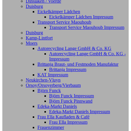
Dinslaken / Voerde
Duisburg
Eickelkämper Lädchen
Eickelkämper Lädchen Impressum
Transport Service Maouhoub
Transport Service Maouhoub Impressum
Duisburg
Kamp-Lintfort
Moers
Autorecycling Lange GmbH & Co. KG
Autorecycling Lange GmbH & Co. KG -
Impressum
Brittanja Braut- und Festmoden Manufaktur
Brittanja Impressum
KAT Impressum
Neukirchen-Vluyn
Orsoy/Orsoyerberg/Vierbaum
Björn Funck
Björn Funck Impressum
Björn Funck Pinnwand
Edeka-Markt Daniels
Edeka-Markt Daniels Impressum
Frau Ella Kaufladen & Café
Frau Ella Impressum
Frauenzimmer