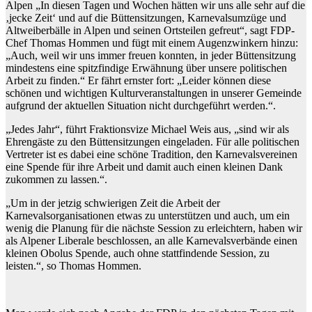
Alpen „In diesen Tagen und Wochen hätten wir uns alle sehr auf die
‚jecke Zeit‘ und auf die Büttensitzungen, Karnevalsumzüge und
Altweiberbälle in Alpen und seinen Ortsteilen gefreut“, sagt FDP-
Chef Thomas Hommen und fügt mit einem Augenzwinkern hinzu:
„Auch, weil wir uns immer freuen konnten, in jeder Büttensitzung
mindestens eine spitzfindige Erwähnung über unsere politischen
Arbeit zu finden.“ Er fährt ernster fort: „Leider können diese
schönen und wichtigen Kulturveranstaltungen in unserer Gemeinde
aufgrund der aktuellen Situation nicht durchgeführt werden.“.
„Jedes Jahr“, führt Fraktionsvize Michael Weis aus, „sind wir als
Ehrengäste zu den Büttensitzungen eingeladen. Für alle politischen
Vertreter ist es dabei eine schöne Tradition, den Karnevalsvereinen
eine Spende für ihre Arbeit und damit auch einen kleinen Dank
zukommen zu lassen.“.
„Um in der jetzig schwierigen Zeit die Arbeit der
Karnevalsorganisationen etwas zu unterstützen und auch, um ein
wenig die Planung für die nächste Session zu erleichtern, haben wir
als Alpener Liberale beschlossen, an alle Karnevalsverbände einen
kleinen Obolus Spende, auch ohne stattfindende Session, zu
leisten.“, so Thomas Hommen.