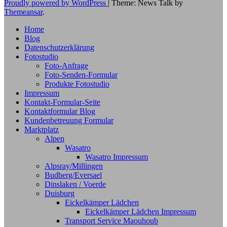
Proudly powered by WordPress
|
Theme: News Talk by
Themeansar
.
Home
Blog
Datenschutzerklärung
Fotostudio
Foto-Anfrage
Foto-Senden-Formular
Produkte Fotostudio
Impressum
Kontakt-Formular-Seite
Kontaktformular Blog
Kundenbetreuung Formular
Marktplatz
Alpen
Wasatro
Wasatro Impressum
Alpsray/Millingen
Budberg/Eversael
Dinslaken / Voerde
Duisburg
Eickelkämper Lädchen
Eickelkämper Lädchen Impressum
Transport Service Maouhoub