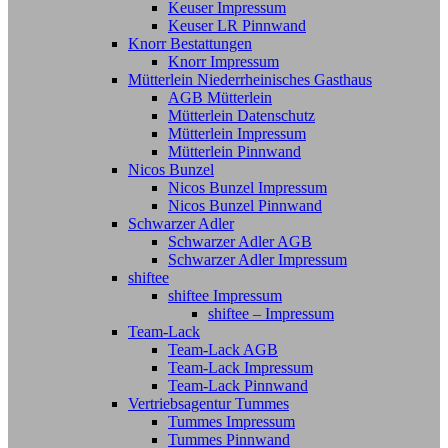
Keuser Impressum
Keuser LR Pinnwand
Knorr Bestattungen
Knorr Impressum
Mütterlein Niederrheinisches Gasthaus
AGB Mütterlein
Mütterlein Datenschutz
Mütterlein Impressum
Mütterlein Pinnwand
Nicos Bunzel
Nicos Bunzel Impressum
Nicos Bunzel Pinnwand
Schwarzer Adler
Schwarzer Adler AGB
Schwarzer Adler Impressum
shiftee
shiftee Impressum
shiftee – Impressum
Team-Lack
Team-Lack AGB
Team-Lack Impressum
Team-Lack Pinnwand
Vertriebsagentur Tummes
Tummes Impressum
Tummes Pinnwand