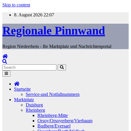
Skip to content
8. August 2026
22:07
Regionale Pinnwand
Region Niederrhein - Ihr Marktplatz und Nachrichtenportal
Startseite
Service-und Notfallnummern
Marktplatz
Duisburg
Rheinberg
Rheinberg-Mitte
Orsoy/Orsoyerberg/Vierbaum
Budberg/Eversael