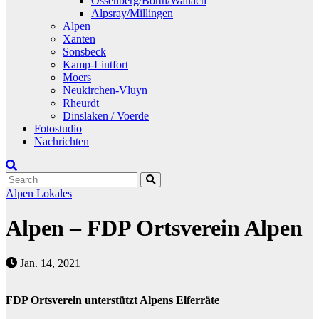
Ossenberg/Borth/Wallach
Alpsray/Millingen
Alpen
Xanten
Sonsbeck
Kamp-Lintfort
Moers
Neukirchen-Vluyn
Rheurdt
Dinslaken / Voerde
Fotostudio
Nachrichten
Alpen
Lokales
Alpen – FDP Ortsverein Alpen
Jan. 14, 2021
FDP Ortsverein unterstützt Alpens Elferräte