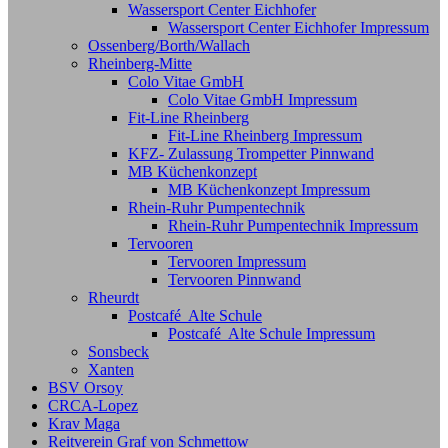
Wassersport Center Eichhofer
Wassersport Center Eichhofer Impressum
Ossenberg/Borth/Wallach
Rheinberg-Mitte
Colo Vitae GmbH
Colo Vitae GmbH Impressum
Fit-Line Rheinberg
Fit-Line Rheinberg Impressum
KFZ- Zulassung Trompetter Pinnwand
MB Küchenkonzept
MB Küchenkonzept Impressum
Rhein-Ruhr Pumpentechnik
Rhein-Ruhr Pumpentechnik Impressum
Tervooren
Tervooren Impressum
Tervooren Pinnwand
Rheurdt
Postcafé Alte Schule
Postcafé Alte Schule Impressum
Sonsbeck
Xanten
BSV Orsoy
CRCA-Lopez
Krav Maga
Reitverein Graf von Schmettow