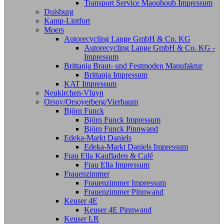
Transport Service Maouhoub Impressum
Duisburg
Kamp-Lintfort
Moers
Autorecycling Lange GmbH & Co. KG
Autorecycling Lange GmbH & Co. KG -
Impressum
Brittanja Braut- und Festmoden Manufaktur
Brittanja Impressum
KAT Impressum
Neukirchen-Vluyn
Orsoy/Orsoyerberg/Vierbaum
Björn Funck
Björn Funck Impressum
Björn Funck Pinnwand
Edeka-Markt Daniels
Edeka-Markt Daniels Impressum
Frau Ella Kaufladen & Café
Frau Ella Impressum
Frauenzimmer
Frauenzimmer Impressum
Frauenzimmer Pinnwand
Keuser 4E
Keuser 4E Pinnwand
Keuser LR