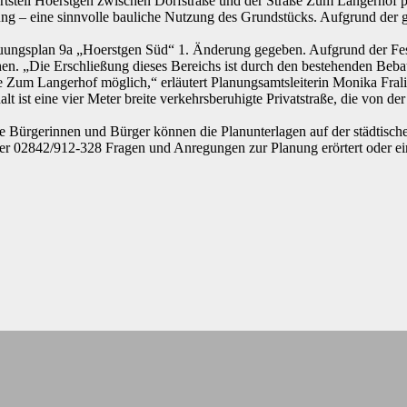
tsteil Hoerstgen zwischen Dorfstraße und der Straße Zum Langerhof p
g – eine sinnvolle bauliche Nutzung des Grundstücks. Aufgrund der 
uungsplan 9a „Hoerstgen Süd“ 1. Änderung gegeben. Aufgrund der Fest
en. „Die Erschließung dieses Bereichs ist durch den bestehenden Beb
e Zum Langerhof möglich,“ erläutert Planungsamtsleiterin Monika Fralin
t ist eine vier Meter breite verkehrsberuhigte Privatstraße, die von 
erte Bürgerinnen und Bürger können die Planunterlagen auf der städtis
er 02842/912-328 Fragen und Anregungen zur Planung erörtert oder ei