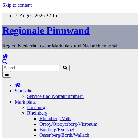
Skip to content
7. August 2026
22:16
Regionale Pinnwand
Region Niederrhein - Ihr Marktplatz und Nachrichtenportal
Startseite
Service-und Notfallnummern
Marktplatz
Duisburg
Rheinberg
Rheinberg-Mitte
Orsoy/Orsoyerberg/Vierbaum
Budberg/Eversael
Ossenberg/Borth/Wallach