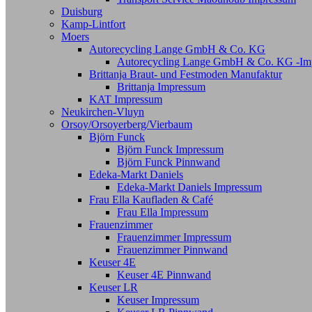
Duisburg
Kamp-Lintfort
Moers
Autorecycling Lange GmbH & Co. KG
Autorecycling Lange GmbH & Co. KG -Im
Brittanja Braut- und Festmoden Manufaktur
Brittanja Impressum
KAT Impressum
Neukirchen-Vluyn
Orsoy/Orsoyerberg/Vierbaum
Björn Funck
Björn Funck Impressum
Björn Funck Pinnwand
Edeka-Markt Daniels
Edeka-Markt Daniels Impressum
Frau Ella Kaufladen & Café
Frau Ella Impressum
Frauenzimmer
Frauenzimmer Impressum
Frauenzimmer Pinnwand
Keuser 4E
Keuser 4E Pinnwand
Keuser LR
Keuser Impressum