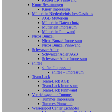
Keuser LR Pinnwand
Knorr Bestattungen
Knorr Impressum
Mütterlein Niederrheinisches Gasthaus
AGB Mütterlein
Mütterlein Datenschutz
Mütterlein Impressum
Mütterlein Pinnwand
Nicos Bunzel
Nicos Bunzel Impressum
Nicos Bunzel Pinnwand
Schwarzer Adler
Schwarzer Adler AGB
Schwarzer Adler Impressum
shiftee
shiftee Impressum
shiftee – Impressum
Team-Lack
Team-Lack AGB
Team-Lack Impressum
Team-Lack Pinnwand
Vertriebsagentur Tummes
Tummes Impressum
Tummes Pinnwand
Wassersport Center Eichhofer