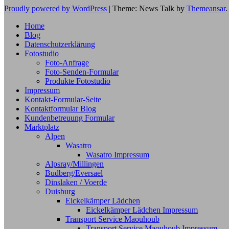
Proudly powered by WordPress
|
Theme: News Talk by
Themeansar
.
Home
Blog
Datenschutzerklärung
Fotostudio
Foto-Anfrage
Foto-Senden-Formular
Produkte Fotostudio
Impressum
Kontakt-Formular-Seite
Kontaktformular Blog
Kundenbetreuung Formular
Marktplatz
Alpen
Wasatro
Wasatro Impressum
Alpsray/Millingen
Budberg/Eversael
Dinslaken / Voerde
Duisburg
Eickelkämper Lädchen
Eickelkämper Lädchen Impressum
Transport Service Maouhoub
Transport Service Maouhoub Impressum