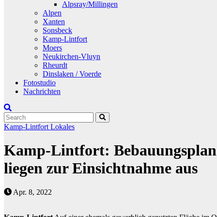
Alpsray/Millingen
Alpen
Xanten
Sonsbeck
Kamp-Lintfort
Moers
Neukirchen-Vluyn
Rheurdt
Dinslaken / Voerde
Fotostudio
Nachrichten
Kamp-Lintfort
Lokales
Kamp-Lintfort: Bebauungsplan f
liegen zur Einsichtnahme aus
Apr. 8, 2022