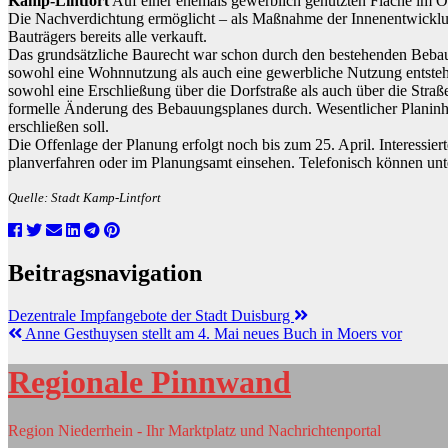
Kamp-Lintfort
Auf einer ehemals gewerblich genutzten Fläche im Or
Die Nachverdichtung ermöglicht – als Maßnahme der Innenentwicklun
Bauträgers bereits alle verkauft.
Das grundsätzliche Baurecht war schon durch den bestehenden Beba
sowohl eine Wohnnutzung als auch eine gewerbliche Nutzung entsteh
sowohl eine Erschließung über die Dorfstraße als auch über die Straß
formelle Änderung des Bebauungsplanes durch. Wesentlicher Planinhal
erschließen soll.
Die Offenlage der Planung erfolgt noch bis zum 25. April. Interessi
planverfahren oder im Planungsamt einsehen. Telefonisch können unt
Quelle: Stadt Kamp-Lintfort
Beitragsnavigation
Dezentrale Impfangebote der Stadt Duisburg
Anne Gesthuysen stellt am 4. Mai neues Buch in Moers vor
Regionale Pinnwand
Region Niederrhein - Ihr Marktplatz und Nachrichtenportal