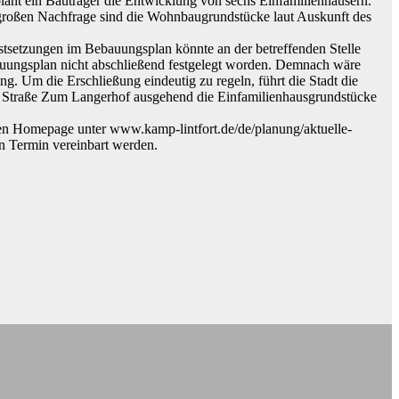
lant ein Bauträger die Entwicklung von sechs Einfamilienhäusern.
großen Nachfrage sind die Wohnbaugrundstücke laut Auskunft des
setzungen im Bebauungsplan könnte an der betreffenden Stelle
auungsplan nicht abschließend festgelegt worden. Demnach wäre
g. Um die Erschließung eindeutig zu regeln, führt die Stadt die
der Straße Zum Langerhof ausgehend die Einfamilienhausgrundstücke
chen Homepage unter www.kamp-lintfort.de/de/planung/aktuelle-
n Termin vereinbart werden.