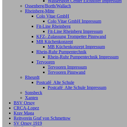
Wassersport Center Eichhofer Impressum
Ossenberg/Borth/Wallach
Rheinberg-Mitte
Colo Vitae GmbH
Colo Vitae GmbH Impressum
Fit-Line Rheinberg
Fit-Line Rheinberg Impressum
KFZ- Zulassung Trompetter Pinnwand
MB Küchenkonzept
MB Küchenkonzept Impressum
Rhein-Ruhr Pumpentechnik
Rhein-Ruhr Pumpentechnik Impressum
Tervooren
Tervooren Impressum
Tervooren Pinnwand
Rheurdt
Postcafé Alte Schule
Postcafé Alte Schule Impressum
Sonsbeck
Xanten
BSV Orsoy
CRCA-Lopez
Krav Maga
Reitverein Graf von Schmettow
SV Orsoy 1919