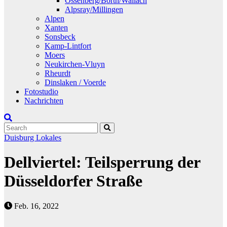
Ossenberg/Borth/Wallach
Alpsray/Millingen
Alpen
Xanten
Sonsbeck
Kamp-Lintfort
Moers
Neukirchen-Vluyn
Rheurdt
Dinslaken / Voerde
Fotostudio
Nachrichten
Duisburg
Lokales
Dellviertel: Teilsperrung der
Düsseldorfer Straße
Feb. 16, 2022