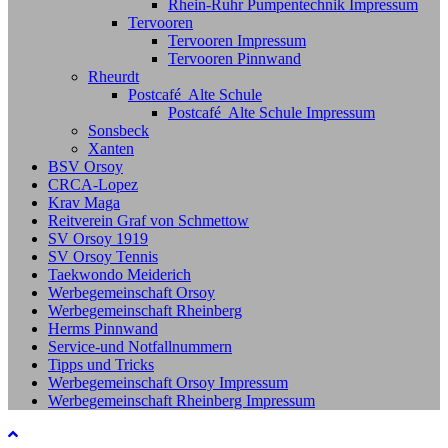
Rhein-Ruhr Pumpentechnik Impressum
Tervooren
Tervooren Impressum
Tervooren Pinnwand
Rheurdt
Postcafé Alte Schule
Postcafé Alte Schule Impressum
Sonsbeck
Xanten
BSV Orsoy
CRCA-Lopez
Krav Maga
Reitverein Graf von Schmettow
SV Orsoy 1919
SV Orsoy Tennis
Taekwondo Meiderich
Werbegemeinschaft Orsoy
Werbegemeinschaft Rheinberg
Herms Pinnwand
Service-und Notfallnummern
Tipps und Tricks
Werbegemeinschaft Orsoy Impressum
Werbegemeinschaft Rheinberg Impressum