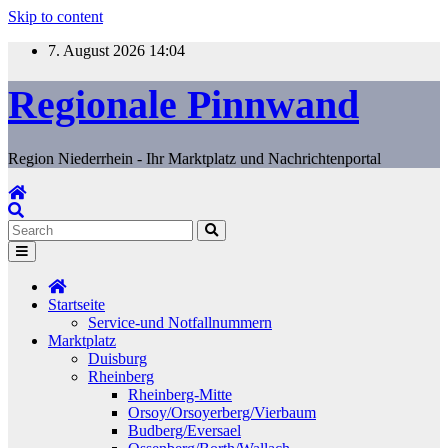
Skip to content
7. August 2026
14:04
Regionale Pinnwand
Region Niederrhein - Ihr Marktplatz und Nachrichtenportal
Startseite
Service-und Notfallnummern
Marktplatz
Duisburg
Rheinberg
Rheinberg-Mitte
Orsoy/Orsoyerberg/Vierbaum
Budberg/Eversael