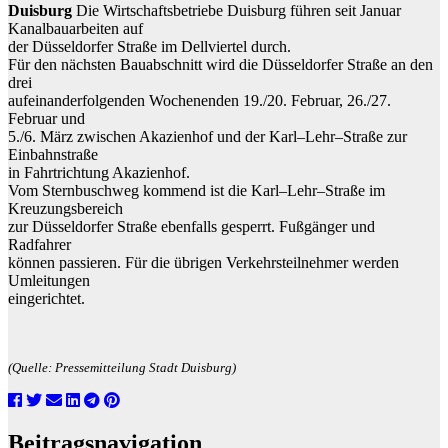
Duisburg
Die Wirtschaftsbetriebe Duisburg führen seit Januar
Kanalbauarbeiten auf
der Düsseldorfer Straße im Dellviertel durch.
Für den nächsten
Bauabschnitt wird die Düsseldorfer Straße an den
drei
aufeinanderfolgenden Wochen
enden 19./20. Februar, 26./27.
Februar und
5./6. März zwischen Akazienhof und der Karl
–
Lehr
–
Straße zur
Einbahnstraße
in Fahrtrichtung Akazienhof.
Vom Sternbuschweg kommend i
st die Karl
–
Lehr
–
Straße im
Kreuzungs
bereich
zur
Düsseldorfer
Straße
ebenfalls
gesperrt.
Fußgänger
und
Rad
fahrer
können passieren. Für die übrigen Verkehrsteilnehmer werden
Umleitungen
eingerichtet.
(Quelle: Pressemitteilung Stadt Duisburg)
Beitragsnavigation