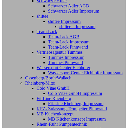
Schwarzer Adler
Schwarzer Adler AGB
Schwarzer Adler Impressum
shiftee
shiftee Impressum
shiftee – Impressum
Team-Lack
Team-Lack AGB
Team-Lack Impressum
Team-Lack Pinnwand
Vertriebsagentur Tummes
Tummes Impressum
Tummes Pinnwand
Wassersport Center Eichhofer
Wassersport Center Eichhofer Impressum
Ossenberg/Borth/Wallach
Rheinberg-Mitte
Colo Vitae GmbH
Colo Vitae GmbH Impressum
Fit-Line Rheinberg
Fit-Line Rheinberg Impressum
KFZ- Zulassung Trompetter Pinnwand
MB Küchenkonzept
MB Küchenkonzept Impressum
Rhein-Ruhr Pumpentechnik