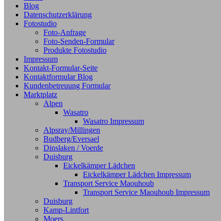
Blog
Datenschutzerklärung
Fotostudio
Foto-Anfrage
Foto-Senden-Formular
Produkte Fotostudio
Impressum
Kontakt-Formular-Seite
Kontaktformular Blog
Kundenbetreuung Formular
Marktplatz
Alpen
Wasatro
Wasatro Impressum
Alpsray/Millingen
Budberg/Eversael
Dinslaken / Voerde
Duisburg
Eickelkämper Lädchen
Eickelkämper Lädchen Impressum
Transport Service Maouhoub
Transport Service Maouhoub Impressum
Duisburg
Kamp-Lintfort
Moers