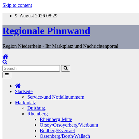
Skip to content
9. August 2026
08:29
Regionale Pinnwand
Region Niederrhein - Ihr Marktplatz und Nachrichtenportal
Startseite
Service-und Notfallnummern
Marktplatz
Duisburg
Rheinberg
Rheinberg-Mitte
Orsoy/Orsoyerberg/Vierbaum
Budberg/Eversael
Ossenberg/Borth/Wallach