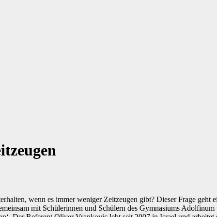
itzeugen
terhalten, wenn es immer weniger Zeitzeugen gibt? Dieser Frage geht 
 gemeinsam mit Schülerinnen und Schülern des Gymnasiums Adolfinum
. Der Referent Oliver Vrankovic lebt seit 2007 in Israel und arbeitet 