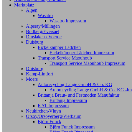
Marktplatz
Alpen
Wasatro
Wasatro Impressum
Alpsray/Millingen
Budberg/Eversael
Dinslaken / Voerde
Duisburg
Eickelkämper Lädchen
Eickelkämper Lädchen Impressum
Transport Service Maouhoub
Transport Service Maouhoub Impressum
Duisburg
Kamp-Lintfort
Moers
Autorecycling Lange GmbH & Co. KG
Autorecycling Lange GmbH & Co. KG -Im
Brittanja Braut- und Festmoden Manufaktur
Brittanja Impressum
KAT Impressum
Neukirchen-Vluyn
Orsoy/Orsoyerberg/Vierbaum
Björn Funck
Björn Funck Impressum