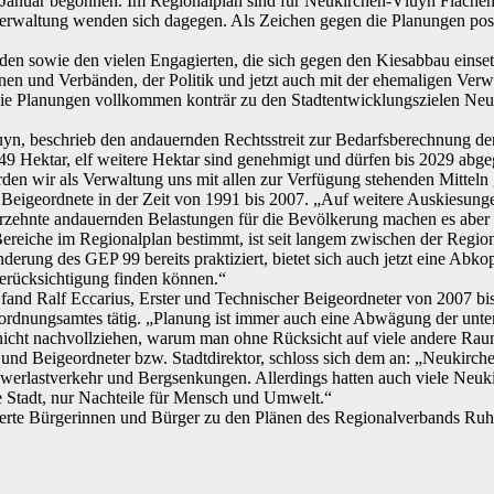
Januar begonnen. Im Regionalplan sind für Neukirchen-Vluyn Flächen 
dtverwaltung wenden sich dagegen. Als Zeichen gegen die Planungen posi
den sowie den vielen Engagierten, die sich gegen den Kiesabbau eins
nen und Verbänden, der Politik und jetzt auch mit der ehemaligen Verwa
 die Planungen vollkommen konträr zu den Stadtentwicklungszielen Neu
, beschrieb den andauernden Rechtsstreit zur Bedarfsberechnung der Ki
 49 Hektar, elf weitere Hektar sind genehmigt und dürfen bis 2029 ab
erden wir als Verwaltung uns mit allen zur Verfügung stehenden Mitte
 Beigeordnete in der Zeit von 1991 bis 2007. „Auf weitere Auskiesunge
rzehnte andauernden Belastungen für die Bevölkerung machen es aber 
reiche im Regionalplan bestimmt, ist seit langem zwischen der Regio
derung des GEP 99 bereits praktiziert, bietet sich auch jetzt eine Abk
Berücksichtigung finden können.“
 fand Ralf Eccarius, Erster und Technischer Beigeordneter von 2007 bis
ordnungsamtes tätig. „Planung ist immer auch eine Abwägung der unte
nicht nachvollziehen, warum man ohne Rücksicht auf viele andere Raum
d Beigeordneter bzw. Stadtdirektor, schloss sich dem an: „Neukirche
hwerlastverkehr und Bergsenkungen. Allerdings hatten auch viele Neuki
e Stadt, nur Nachteile für Mensch und Umwelt.“
sierte Bürgerinnen und Bürger zu den Plänen des Regionalverbands Ruhr