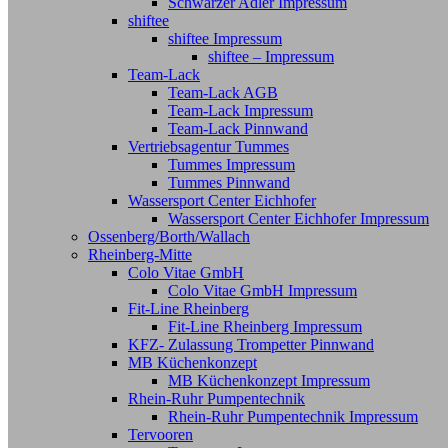
Schwarzer Adler Impressum
shiftee
shiftee Impressum
shiftee – Impressum
Team-Lack
Team-Lack AGB
Team-Lack Impressum
Team-Lack Pinnwand
Vertriebsagentur Tummes
Tummes Impressum
Tummes Pinnwand
Wassersport Center Eichhofer
Wassersport Center Eichhofer Impressum
Ossenberg/Borth/Wallach
Rheinberg-Mitte
Colo Vitae GmbH
Colo Vitae GmbH Impressum
Fit-Line Rheinberg
Fit-Line Rheinberg Impressum
KFZ- Zulassung Trompetter Pinnwand
MB Küchenkonzept
MB Küchenkonzept Impressum
Rhein-Ruhr Pumpentechnik
Rhein-Ruhr Pumpentechnik Impressum
Tervooren