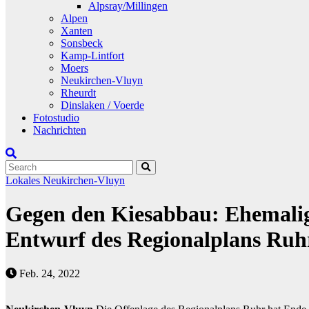
Alpsray/Millingen
Alpen
Xanten
Sonsbeck
Kamp-Lintfort
Moers
Neukirchen-Vluyn
Rheurdt
Dinslaken / Voerde
Fotostudio
Nachrichten
Lokales
Neukirchen-Vluyn
Gegen den Kiesabbau: Ehemalige
Entwurf des Regionalplans Ruh
Feb. 24, 2022