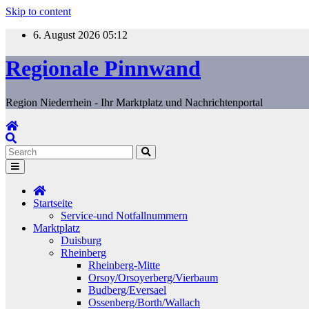
Skip to content
6. August 2026
05:12
Regionale Pinnwand
Region Niederrhein - Ihr Marktplatz und Nachrichtenportal
Startseite
Service-und Notfallnummern
Marktplatz
Duisburg
Rheinberg
Rheinberg-Mitte
Orsoy/Orsoyerberg/Vierbaum
Budberg/Eversael
Ossenberg/Borth/Wallach