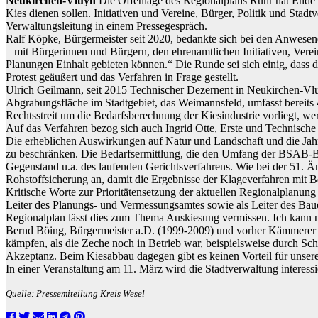
Neukirchen-Vluyn
Die Offenlage des Regionalplans Ruhr hat Ende 
Kies dienen sollen. Initiativen und Vereine, Bürger, Politik und Sta
Verwaltungsleitung in einem Pressegespräch.
Ralf Köpke, Bürgermeister seit 2020, bedankte sich bei den Anwesen
– mit Bürgerinnen und Bürgern, den ehrenamtlichen Initiativen, Verei
Planungen Einhalt gebieten können.“ Die Runde sei sich einig, dass
Protest geäußert und das Verfahren in Frage gestellt.
Ulrich Geilmann, seit 2015 Technischer Dezernent in Neukirchen-Vluyn
Abgrabungsfläche im Stadtgebiet, das Weimannsfeld, umfasst bereits
Rechtsstreit um die Bedarfsberechnung der Kiesindustrie vorliegt, w
Auf das Verfahren bezog sich auch Ingrid Otte, Erste und Technische
Die erheblichen Auswirkungen auf Natur und Landschaft und die Jah
zu beschränken. Die Bedarfsermittlung, die den Umfang der BSAB-Be
Gegenstand u.a. des laufenden Gerichtsverfahrens. Wie bei der 51. Än
Rohstoffsicherung an, damit die Ergebnisse der Klageverfahren mit 
Kritische Worte zur Prioritätensetzung der aktuellen Regionalplanung
Leiter des Planungs- und Vermessungsamtes sowie als Leiter des Bau
Regionalplan lässt dies zum Thema Auskiesung vermissen. Ich kann 
Bernd Böing, Bürgermeister a.D. (1999-2009) und vorher Kämmerer un
kämpfen, als die Zeche noch in Betrieb war, beispielsweise durch Sc
Akzeptanz. Beim Kiesabbau dagegen gibt es keinen Vorteil für unser
In einer Veranstaltung am 11. März wird die Stadtverwaltung interes
Quelle: Pressemiteilung Kreis Wesel