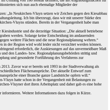
im Umfang von 180 Hektar definiert, die als Abgrabungsflächen für
tionierten sich nun auch ehemalige Mitglieder der
etzen: „In Neukirchen-Vluyn setzen wir Zeichen gegen den Kiesabbau
ltungsleitung. Ich bin überzeugt, dass wir mit unserer Stärke den
kirchen-Vluyns stünden. Bereits in der Vergangenheit habe man
esindustrie und die derzeitige Situation: „Die aktuell betriebene
gegraben werden. Solange keine Entscheidung im andauernden
ln gegen weitere Flächen und die neue Regionalplanung wehren.“
n in der Region wird wohl leider nicht verzichtet werden können.
dringend erforderlich, die Auskiesungen auf das unvermeidbare Maß
n und den Landes- bzw. Regionalplanungsbehörden strittig und
opplung und gesonderte Fortführung des Verfahrens zur
 2013. Zuvor war er bereits seit 1993 in der Stadtverwaltung als
rschiedlichen Flächenansprüche. Der aktuelle Entwurf zum
ansprüche einer Branche ganze Landstriche opfern will.“
n-Vluyn hatte schon in der Vergangenheit mit Belastungen zu
rchen-Vluyner dort ihren Arbeitsplatz und daher gab es eine hohe
 informieren. Weitere Informationen dazu folgen in Kürze.