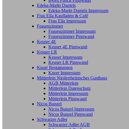
Björn Funck Pinnwand
Edeka-Markt Daniels
Edeka-Markt Daniels Impressum
Frau Ella Kaufladen & Café
Frau Ella Impressum
Frauenzimmer
Frauenzimmer Impressum
Frauenzimmer Pinnwand
Keuser 4E
Keuser 4E Pinnwand
Keuser LR
Keuser Impressum
Keuser LR Pinnwand
Knorr Bestattungen
Knorr Impressum
Mütterlein Niederrheinisches Gasthaus
AGB Mütterlein
Mütterlein Datenschutz
Mütterlein Impressum
Mütterlein Pinnwand
Nicos Bunzel
Nicos Bunzel Impressum
Nicos Bunzel Pinnwand
Schwarzer Adler
Schwarzer Adler AGB