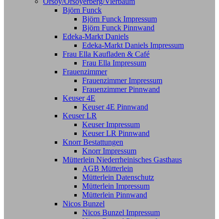
Orsoy/Orsoyerberg/Vierbaum
Björn Funck
Björn Funck Impressum
Björn Funck Pinnwand
Edeka-Markt Daniels
Edeka-Markt Daniels Impressum
Frau Ella Kaufladen & Café
Frau Ella Impressum
Frauenzimmer
Frauenzimmer Impressum
Frauenzimmer Pinnwand
Keuser 4E
Keuser 4E Pinnwand
Keuser LR
Keuser Impressum
Keuser LR Pinnwand
Knorr Bestattungen
Knorr Impressum
Mütterlein Niederrheinisches Gasthaus
AGB Mütterlein
Mütterlein Datenschutz
Mütterlein Impressum
Mütterlein Pinnwand
Nicos Bunzel
Nicos Bunzel Impressum