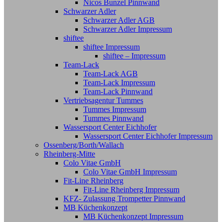
Nicos Bunzel Pinnwand
Schwarzer Adler
Schwarzer Adler AGB
Schwarzer Adler Impressum
shiftee
shiftee Impressum
shiftee – Impressum
Team-Lack
Team-Lack AGB
Team-Lack Impressum
Team-Lack Pinnwand
Vertriebsagentur Tummes
Tummes Impressum
Tummes Pinnwand
Wassersport Center Eichhofer
Wassersport Center Eichhofer Impressum
Ossenberg/Borth/Wallach
Rheinberg-Mitte
Colo Vitae GmbH
Colo Vitae GmbH Impressum
Fit-Line Rheinberg
Fit-Line Rheinberg Impressum
KFZ- Zulassung Trompetter Pinnwand
MB Küchenkonzept
MB Küchenkonzept Impressum