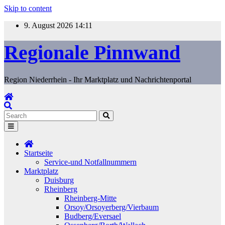
Skip to content
9. August 2026
14:11
Regionale Pinnwand
Region Niederrhein - Ihr Marktplatz und Nachrichtenportal
Startseite
Service-und Notfallnummern
Marktplatz
Duisburg
Rheinberg
Rheinberg-Mitte
Orsoy/Orsoyerberg/Vierbaum
Budberg/Eversael