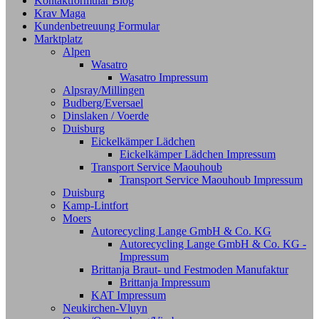
Kontaktformular Blog
Krav Maga
Kundenbetreuung Formular
Marktplatz
Alpen
Wasatro
Wasatro Impressum
Alpsray/Millingen
Budberg/Eversael
Dinslaken / Voerde
Duisburg
Eickelkämper Lädchen
Eickelkämper Lädchen Impressum
Transport Service Maouhoub
Transport Service Maouhoub Impressum
Duisburg
Kamp-Lintfort
Moers
Autorecycling Lange GmbH & Co. KG
Autorecycling Lange GmbH & Co. KG -
Impressum
Brittanja Braut- und Festmoden Manufaktur
Brittanja Impressum
KAT Impressum
Neukirchen-Vluyn