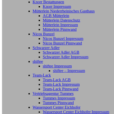
Knorr Bestattungen
Knorr Impressum
Mütterlein Niederrheinisches Gasthaus
AGB Mütterlein
Mütterlein Datenschutz
Mütterlein Impressum
Mütterlein Pinnwand
Nicos Bunzel
Nicos Bunzel Impressum
Nicos Bunzel Pinnwand
Schwarzer Adler
Schwarzer Adler AGB
Schwarzer Adler Impressum
shiftee
shiftee Impressum
shiftee – Impressum
Team-Lack
Team-Lack AGB
Team-Lack Impressum
Team-Lack Pinnwand
Vertriebsagentur Tummes
Tummes Impressum
Tummes Pinnwand
Wassersport Center Eichhofer
Wassersport Center Eichhofer Impressum