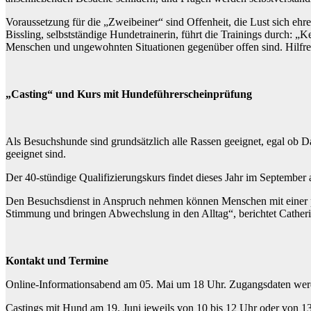
Voraussetzung für die „Zweibeiner“ sind Offenheit, die Lust sich ehr
Bissling, selbstständige Hundetrainerin, führt die Trainings durch: „
Menschen und ungewohnten Situationen gegenüber offen sind. Hilfreich
„Casting“ und Kurs mit Hundeführerscheinprüfung
Als Besuchshunde sind grundsätzlich alle Rassen geeignet, egal ob D
geeignet sind.
Der 40-stündige Qualifizierungskurs findet dieses Jahr im Septembe
Den Besuchsdienst in Anspruch nehmen können Menschen mit einer ps
Stimmung und bringen Abwechslung in den Alltag“, berichtet Catherine
Kontakt und Termine
Online-Informationsabend am 05. Mai um 18 Uhr. Zugangsdaten werd
Castings mit Hund am 19. Juni jeweils von 10 bis 12 Uhr oder von 1