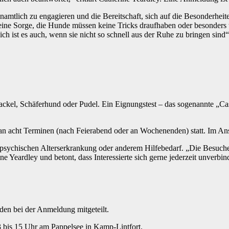
enamtlich zu engagieren und die Bereitschaft, sich auf die Besonderhe
Keine Sorge, die Hunde müssen keine Tricks draufhaben oder besonders ta
 ist es auch, wenn sie nicht so schnell aus der Ruhe zu bringen sind“
ackel, Schäferhund oder Pudel. Ein Eignungstest – das sogenannte „Ca
r an acht Terminen (nach Feierabend oder an Wochenenden) statt. Im An
ychischen Alterserkrankung oder anderem Hilfebedarf. „Die Besuche re
 Yeardley und betont, dass Interessierte sich gerne jederzeit unverbin
en bei der Anmeldung mitgeteilt.
3 bis 15 Uhr am Pappelsee in Kamp-Lintfort.