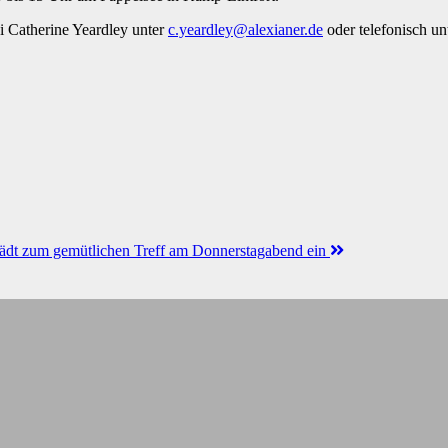
i Catherine Yeardley unter
c.yeardley@alexianer.de
oder telefonisch un
 lädt zum gemütlichen Treff am Donnerstagabend ein