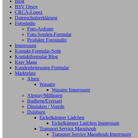
Blog
BSV Orsoy
CRCA-Lopez
Datenschutzerklärung
Fotostudio
Foto-Anfrage
Foto-Senden-Formular
Produkte Fotostudio
Impressum
Kontakt-Formular-Seite
Kontaktformular Blog
Krav Maga
Kundenbetreuung Formular
Marktplatz
Alpen
Wasatro
Wasatro Impressum
Alpsray/Millingen
Budberg/Eversael
Dinslaken / Voerde
Duisburg
Eickelkämper Lädchen
Eickelkämper Lädchen Impressum
Transport Service Maouhoub
Transport Service Maouhoub Impressum