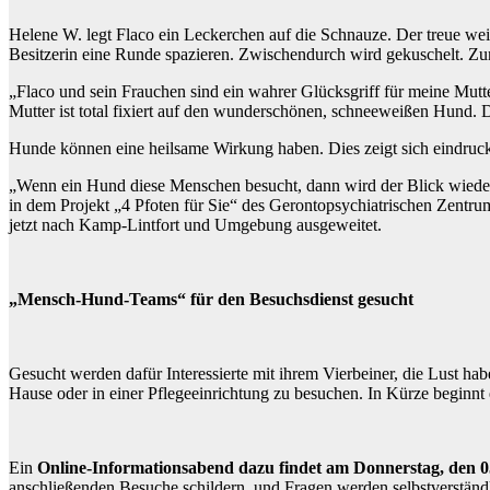
Helene W. legt Flaco ein Leckerchen auf die Schnauze. Der treue w
Besitzerin eine Runde spazieren. Zwischendurch wird gekuschelt. Zu
„Flaco und sein Frauchen sind ein wahrer Glücksgriff für meine Mutte
Mutter ist total fixiert auf den wunderschönen, schneeweißen Hund.
Hunde können eine heilsame Wirkung haben. Dies zeigt sich eindru
„Wenn ein Hund diese Menschen besucht, dann wird der Blick wieder kl
in dem Projekt „4 Pfoten für Sie“ des Gerontopsychiatrischen Zentru
jetzt nach Kamp-Lintfort und Umgebung ausgeweitet.
„Mensch-Hund-Teams“ für den Besuchsdienst gesucht
Gesucht werden dafür Interessierte mit ihrem Vierbeiner, die Lust h
Hause oder in einer Pflegeeinrichtung zu besuchen. In Kürze beginnt
Ein
Online-Informationsabend dazu findet am Donnerstag, den 
anschließenden Besuche schildern, und Fragen werden selbstverständl