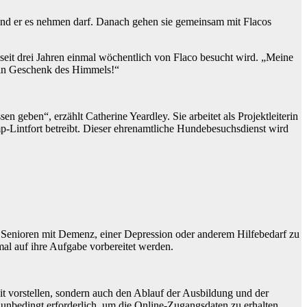
und er es nehmen darf. Danach gehen sie gemeinsam mit Flacos
 seit drei Jahren einmal wöchentlich von Flaco besucht wird. „Meine
 Ein Geschenk des Himmels!“
geben“, erzählt Catherine Yeardley. Sie arbeitet als Projektleiterin
p-Lintfort betreibt. Dieser ehrenamtliche Hundebesuchsdienst wird
m Senioren mit Demenz, einer Depression oder anderem Hilfebedarf zu
al auf ihre Aufgabe vorbereitet werden.
eit vorstellen, sondern auch den Ablauf der Ausbildung und der
 unbedingt erforderlich, um die Online-Zugangsdaten zu erhalten.