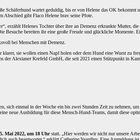
eiße Schäferhund wartet geduldig, bis er von Helene das OK bekommt 
m Abschied gibt Flaco Helene brav seine Pfote.
r“, erzählt Helenes Tochter über ihre an Demenz erkrankte Mutter, die
 Die Besuche bereiten ihr eine große Freude und glückliche Momente.
cksvoll bei Menschen mit Demenz.
arer, sie wollen einen Napf holen oder dem Hund eine Wurst zu fressen 
ms der Alexianer Krefeld GmbH, die seit 2021 einen Stützpunkt in Kam
aben, sich einmal in der Woche ein bis zwei Stunden Zeit zu nehmen, u
 eine neue Ausbildung für diese Mensch-Hund-Teams, damit diese optim
05. Mai 2022, um 18 Uhr
statt. „Hier werden wir nicht nur unsere Arb
ich auch beantwortet,“ erklärt Catherine Yeardley. Eine Anmeldung ist