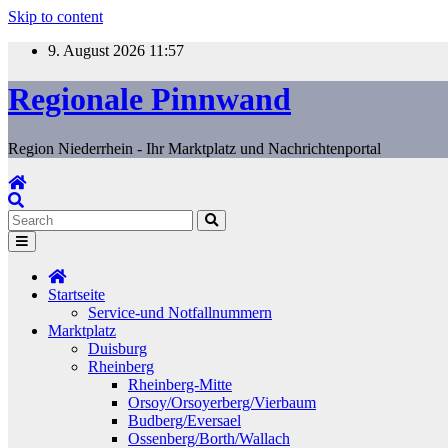
Skip to content
9. August 2026
11:57
Regionale Pinnwand
Region Niederrhein - Ihr Marktplatz und Nachrichtenportal
Startseite
Service-und Notfallnummern
Marktplatz
Duisburg
Rheinberg
Rheinberg-Mitte
Orsoy/Orsoyerberg/Vierbaum
Budberg/Eversael
Ossenberg/Borth/Wallach