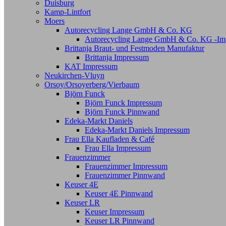
Duisburg
Kamp-Lintfort
Moers
Autorecycling Lange GmbH & Co. KG
Autorecycling Lange GmbH & Co. KG -Im
Brittanja Braut- und Festmoden Manufaktur
Brittanja Impressum
KAT Impressum
Neukirchen-Vluyn
Orsoy/Orsoyerberg/Vierbaum
Björn Funck
Björn Funck Impressum
Björn Funck Pinnwand
Edeka-Markt Daniels
Edeka-Markt Daniels Impressum
Frau Ella Kaufladen & Café
Frau Ella Impressum
Frauenzimmer
Frauenzimmer Impressum
Frauenzimmer Pinnwand
Keuser 4E
Keuser 4E Pinnwand
Keuser LR
Keuser Impressum
Keuser LR Pinnwand