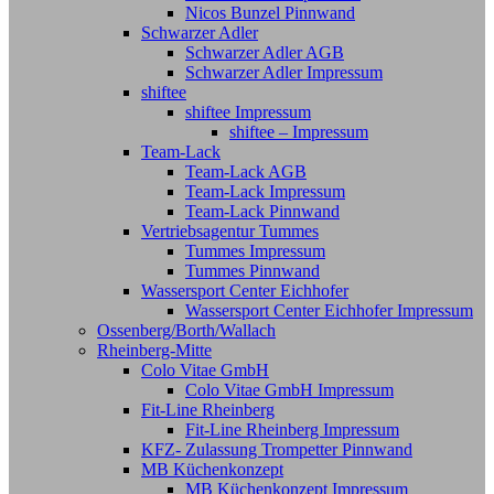
Nicos Bunzel Pinnwand
Schwarzer Adler
Schwarzer Adler AGB
Schwarzer Adler Impressum
shiftee
shiftee Impressum
shiftee – Impressum
Team-Lack
Team-Lack AGB
Team-Lack Impressum
Team-Lack Pinnwand
Vertriebsagentur Tummes
Tummes Impressum
Tummes Pinnwand
Wassersport Center Eichhofer
Wassersport Center Eichhofer Impressum
Ossenberg/Borth/Wallach
Rheinberg-Mitte
Colo Vitae GmbH
Colo Vitae GmbH Impressum
Fit-Line Rheinberg
Fit-Line Rheinberg Impressum
KFZ- Zulassung Trompetter Pinnwand
MB Küchenkonzept
MB Küchenkonzept Impressum