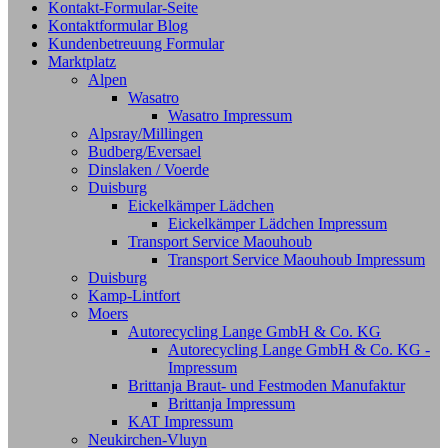
Kontakt-Formular-Seite
Kontaktformular Blog
Kundenbetreuung Formular
Marktplatz
Alpen
Wasatro
Wasatro Impressum
Alpsray/Millingen
Budberg/Eversael
Dinslaken / Voerde
Duisburg
Eickelkämper Lädchen
Eickelkämper Lädchen Impressum
Transport Service Maouhoub
Transport Service Maouhoub Impressum
Duisburg
Kamp-Lintfort
Moers
Autorecycling Lange GmbH & Co. KG
Autorecycling Lange GmbH & Co. KG -
Impressum
Brittanja Braut- und Festmoden Manufaktur
Brittanja Impressum
KAT Impressum
Neukirchen-Vluyn