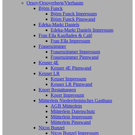
Orsoy/Orsoyerberg/Vierbaum
Björn Funck
Björn Funck Impressum
Björn Funck Pinnwand
Edeka-Markt Daniels
Edeka-Markt Daniels Impressum
Frau Ella Kaufladen & Café
Frau Ella Impressum
Frauenzimmer
Frauenzimmer Impressum
Frauenzimmer Pinnwand
Keuser 4E
Keuser 4E Pinnwand
Keuser LR
Keuser Impressum
Keuser LR Pinnwand
Knorr Bestattungen
Knorr Impressum
Mütterlein Niederrheinisches Gasthaus
AGB Mütterlein
Mütterlein Datenschutz
Mütterlein Impressum
Mütterlein Pinnwand
Nicos Bunzel
Nicos Bunzel Impressum