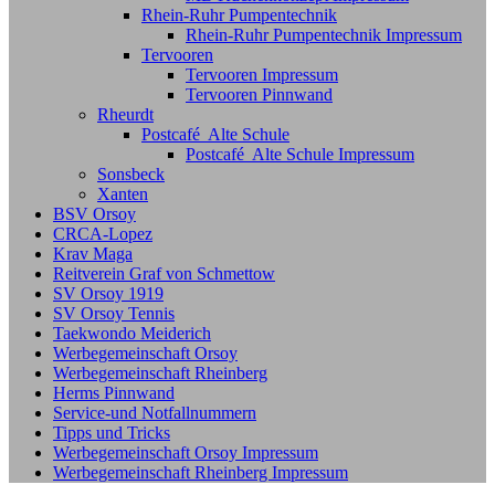
Rhein-Ruhr Pumpentechnik
Rhein-Ruhr Pumpentechnik Impressum
Tervooren
Tervooren Impressum
Tervooren Pinnwand
Rheurdt
Postcafé Alte Schule
Postcafé Alte Schule Impressum
Sonsbeck
Xanten
BSV Orsoy
CRCA-Lopez
Krav Maga
Reitverein Graf von Schmettow
SV Orsoy 1919
SV Orsoy Tennis
Taekwondo Meiderich
Werbegemeinschaft Orsoy
Werbegemeinschaft Rheinberg
Herms Pinnwand
Service-und Notfallnummern
Tipps und Tricks
Werbegemeinschaft Orsoy Impressum
Werbegemeinschaft Rheinberg Impressum