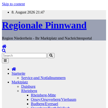
Skip to content
8. August 2026
21:47
Regionale Pinnwand
Region Niederrhein - Ihr Marktplatz und Nachrichtenportal
Startseite
Service-und Notfallnummern
Marktplatz
Duisburg
Rheinberg
Rheinberg-Mitte
Orsoy/Orsoyerberg/Vierbaum
Budberg/Eversael