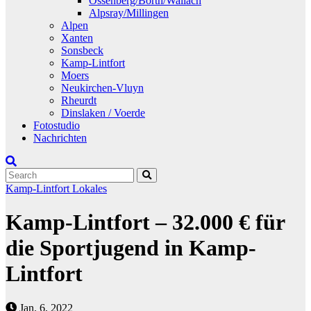
Ossenberg/Borth/Wallach
Alpsray/Millingen
Alpen
Xanten
Sonsbeck
Kamp-Lintfort
Moers
Neukirchen-Vluyn
Rheurdt
Dinslaken / Voerde
Fotostudio
Nachrichten
Kamp-Lintfort
Lokales
Kamp-Lintfort – 32.000 € für
die Sportjugend in Kamp-
Lintfort
Jan. 6, 2022