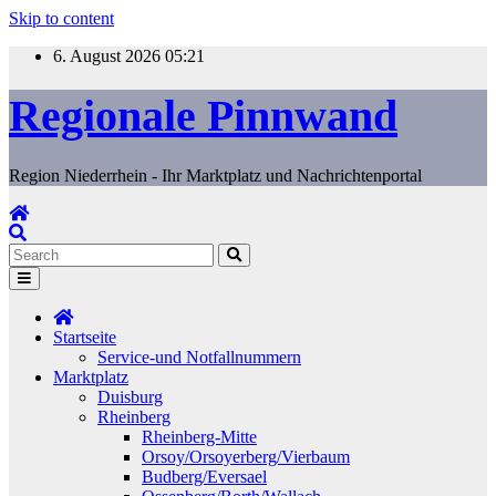
Skip to content
6. August 2026
05:21
Regionale Pinnwand
Region Niederrhein - Ihr Marktplatz und Nachrichtenportal
Startseite
Service-und Notfallnummern
Marktplatz
Duisburg
Rheinberg
Rheinberg-Mitte
Orsoy/Orsoyerberg/Vierbaum
Budberg/Eversael