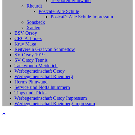
Tervooren Pinnwand
Rheurdt
Postcafé Alte Schule
Postcafé Alte Schule Impressum
Sonsbeck
Xanten
BSV Orsoy
CRCA-Lopez
Krav Maga
Reitverein Graf von Schmettow
SV Orsoy 1919
SV Orsoy Tennis
Taekwondo Meiderich
Werbegemeinschaft Orsoy
Werbegemeinschaft Rheinberg
Herms Pinnwand
Service-und Notfallnummern
Tipps und Tricks
Werbegemeinschaft Orsoy Impressum
Werbegemeinschaft Rheinberg Impressum