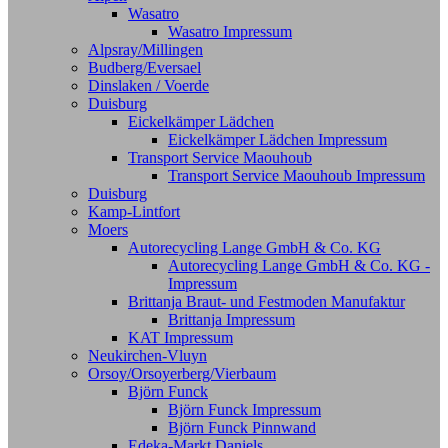
Wasatro
Wasatro Impressum
Alpsray/Millingen
Budberg/Eversael
Dinslaken / Voerde
Duisburg
Eickelkämper Lädchen
Eickelkämper Lädchen Impressum
Transport Service Maouhoub
Transport Service Maouhoub Impressum
Duisburg
Kamp-Lintfort
Moers
Autorecycling Lange GmbH & Co. KG
Autorecycling Lange GmbH & Co. KG -
Impressum
Brittanja Braut- und Festmoden Manufaktur
Brittanja Impressum
KAT Impressum
Neukirchen-Vluyn
Orsoy/Orsoyerberg/Vierbaum
Björn Funck
Björn Funck Impressum
Björn Funck Pinnwand
Edeka-Markt Daniels