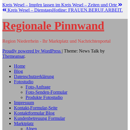
Kreis Wesel – Impfen lassen im Kreis Wesel – Zeiten und Orte
Kreis Wesel – DienstagsHotline: FRAUEN.BERUF.ARBEIT.
Regionale Pinnwand
Region Niederrhein - Ihr Marktplatz und Nachrichtenportal
Proudly powered by WordPress
|
Theme: News Talk by
Themeansar
.
Home
Blog
Datenschutzerklärung
Fotostudio
Foto-Anfrage
Foto-Senden-Formular
Produkte Fotostudio
Impressum
Kontakt-Formular-Seite
Kontaktformular Blog
Kundenbetreuung Formular
Marktplatz
Alpen