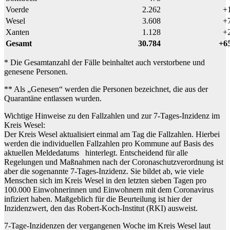
Voerde
2.262
+
Wesel
3.608
+
Xanten
1.128
+
Gesamt
30.784
+6
* Die Gesamtanzahl der Fälle beinhaltet auch verstorbene und
genesene Personen.
** Als „Genesen“ werden die Personen bezeichnet, die aus der
Quarantäne entlassen wurden.
Wichtige Hinweise zu den Fallzahlen und zur 7-Tages-Inzidenz im
Kreis Wesel:
Der Kreis Wesel aktualisiert einmal am Tag die Fallzahlen. Hierbei
werden die individuellen Fallzahlen pro Kommune auf Basis des
aktuellen Meldedatums hinterlegt. Entscheidend für alle
Regelungen und Maßnahmen nach der Coronaschutzverordnung ist
aber die sogenannte 7-Tages-Inzidenz. Sie bildet ab, wie viele
Menschen sich im Kreis Wesel in den letzten sieben Tagen pro
100.000 Einwohnerinnen und Einwohnern mit dem Coronavirus
infiziert haben. Maßgeblich für die Beurteilung ist hier der
Inzidenzwert, den das Robert-Koch-Institut (RKI) ausweist.
7-Tage-Inzidenzen der vergangenen Woche im Kreis Wesel laut