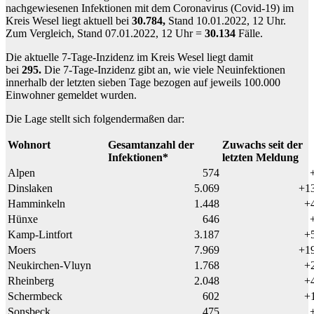
nachgewiesenen Infektionen mit dem Coronavirus (Covid-19) im
Kreis Wesel liegt aktuell bei
30.784,
Stand 10.01.2022, 12 Uhr.
Zum Vergleich, Stand 07.01.2022, 12 Uhr =
30.134
Fälle.
Die aktuelle 7-Tage-Inzidenz im Kreis Wesel liegt damit
bei
295.
Die 7-Tage-Inzidenz gibt an, wie viele Neuinfektionen
innerhalb der letzten sieben Tage bezogen auf jeweils 100.000
Einwohner gemeldet wurden.
Die Lage stellt sich folgendermaßen dar:
Wohnort
Gesamtanzahl der
Zuwachs seit der
Infektionen*
letzten Meldung
Alpen
574
Dinslaken
5.069
+1
Hamminkeln
1.448
+
Hünxe
646
Kamp-Lintfort
3.187
+
Moers
7.969
+1
Neukirchen-Vluyn
1.768
+
Rheinberg
2.048
+
Schermbeck
602
+
Sonsbeck
475