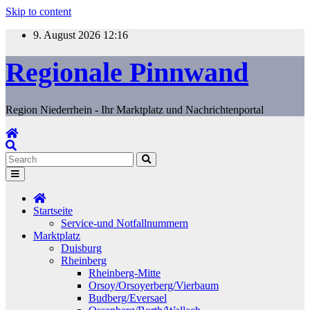
Skip to content
9. August 2026
12:16
Regionale Pinnwand
Region Niederrhein - Ihr Marktplatz und Nachrichtenportal
Startseite
Service-und Notfallnummern
Marktplatz
Duisburg
Rheinberg
Rheinberg-Mitte
Orsoy/Orsoyerberg/Vierbaum
Budberg/Eversael