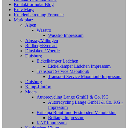
Kontaktformular Blog
Krav Maga
Kundenbetreuung Formular
Marktplatz
Alpen
Wasatro
Wasatro Impressum
Alpsray/Millingen
Budberg/Eversael
Dinslaken / Voerde
Duisburg
Eickelkämper Lädchen
Eickelkämper Lädchen Impressum
Transport Service Maouhoub
Transport Service Maouhoub Impressum
Duisburg
Kamp-Lintfort
Moers
Autorecycling Lange GmbH & Co. KG
Autorecycling Lange GmbH & Co. KG -
Impressum
Brittanja Braut- und Festmoden Manufaktur
Brittanja Impressum
KAT Impressum
Neukirchen-Vluyn