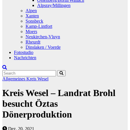
Ossenberg/Borth/Wallach
Alpsray/Millingen
Alpen
Xanten
Sonsbeck
Kamp-Lintfort
Moers
Neukirchen-Vluyn
Rheurdt
Dinslaken / Voerde
Fotostudio
Nachrichten
Allgemeines
Kreis Wesel
Kreis Wesel – Landrat Brohl
besucht Öztas
Dönerproduktion
Dez. 20, 2021