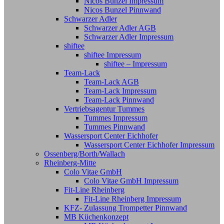
Nicos Bunzel Impressum
Nicos Bunzel Pinnwand
Schwarzer Adler
Schwarzer Adler AGB
Schwarzer Adler Impressum
shiftee
shiftee Impressum
shiftee – Impressum
Team-Lack
Team-Lack AGB
Team-Lack Impressum
Team-Lack Pinnwand
Vertriebsagentur Tummes
Tummes Impressum
Tummes Pinnwand
Wassersport Center Eichhofer
Wassersport Center Eichhofer Impressum
Ossenberg/Borth/Wallach
Rheinberg-Mitte
Colo Vitae GmbH
Colo Vitae GmbH Impressum
Fit-Line Rheinberg
Fit-Line Rheinberg Impressum
KFZ- Zulassung Trompetter Pinnwand
MB Küchenkonzept