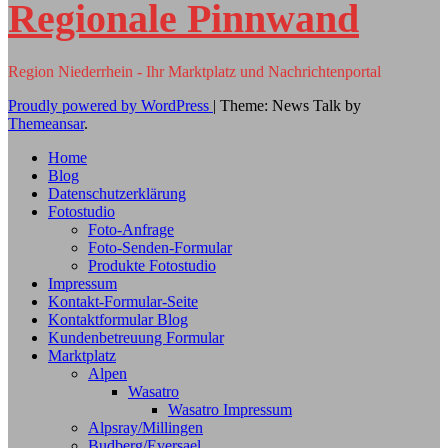
Regionale Pinnwand
Region Niederrhein - Ihr Marktplatz und Nachrichtenportal
Proudly powered by WordPress
|
Theme: News Talk by
Themeansar
.
Home
Blog
Datenschutzerklärung
Fotostudio
Foto-Anfrage
Foto-Senden-Formular
Produkte Fotostudio
Impressum
Kontakt-Formular-Seite
Kontaktformular Blog
Kundenbetreuung Formular
Marktplatz
Alpen
Wasatro
Wasatro Impressum
Alpsray/Millingen
Budberg/Eversael