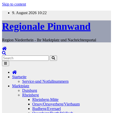
Skip to content
9. August 2026
10:22
Regionale Pinnwand
Region Niederrhein - Ihr Marktplatz und Nachrichtenportal
Startseite
Service-und Notfallnummern
Marktplatz
Duisburg
Rheinberg
Rheinberg-Mitte
Orsoy/Orsoyerberg/Vierbaum
Budberg/Eversael