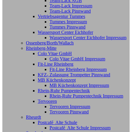
Team-Lack AGB
Team-Lack Impressum
Team-Lack Pinnwand
Vertriebsagentur Tummes
Tummes Impressum
Tummes Pinnwand
Wassersport Center Eichhofer
Wassersport Center Eichhofer Impressum
Ossenberg/Borth/Wallach
Rheinberg-Mitte
Colo Vitae GmbH
Colo Vitae GmbH Impressum
Fit-Line Rheinberg
Fit-Line Rheinberg Impressum
KFZ- Zulassung Trompetter Pinnwand
MB Küchenkonzept
MB Küchenkonzept Impressum
Rhein-Ruhr Pumpentechnik
Rhein-Ruhr Pumpentechnik Impressum
Tervooren
Tervooren Impressum
Tervooren Pinnwand
Rheurdt
Postcafé Alte Schule
Postcafé Alte Schule Impressum