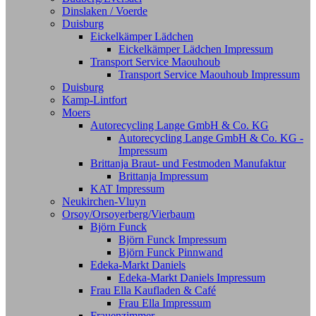
Dinslaken / Voerde
Duisburg
Eickelkämper Lädchen
Eickelkämper Lädchen Impressum
Transport Service Maouhoub
Transport Service Maouhoub Impressum
Duisburg
Kamp-Lintfort
Moers
Autorecycling Lange GmbH & Co. KG
Autorecycling Lange GmbH & Co. KG -
Impressum
Brittanja Braut- und Festmoden Manufaktur
Brittanja Impressum
KAT Impressum
Neukirchen-Vluyn
Orsoy/Orsoyerberg/Vierbaum
Björn Funck
Björn Funck Impressum
Björn Funck Pinnwand
Edeka-Markt Daniels
Edeka-Markt Daniels Impressum
Frau Ella Kaufladen & Café
Frau Ella Impressum
Frauenzimmer