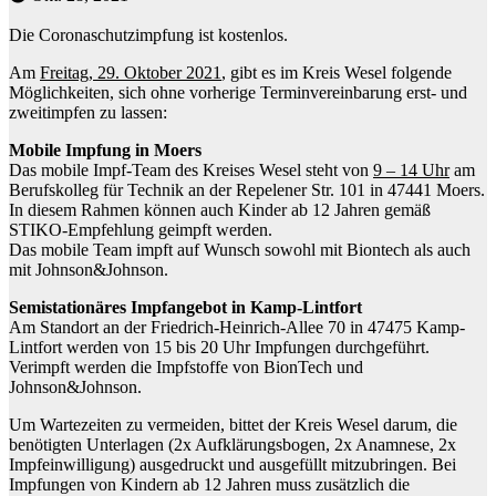
Die Coronaschutzimpfung ist kostenlos.
Am
Freitag, 29. Oktober 2021
, gibt es im Kreis Wesel folgende
Möglichkeiten, sich ohne vorherige Terminvereinbarung erst- und
zweitimpfen zu lassen:
Mobile Impfung in Moers
Das mobile Impf-Team des Kreises Wesel steht von
9 – 14 Uhr
am
Berufskolleg für Technik an der Repelener Str. 101 in 47441 Moers.
In diesem Rahmen können auch Kinder ab 12 Jahren gemäß
STIKO-Empfehlung geimpft werden.
Das mobile Team impft auf Wunsch sowohl mit Biontech als auch
mit Johnson&Johnson.
Semistationäres Impfangebot in Kamp-Lintfort
Am Standort an der Friedrich-Heinrich-Allee 70 in 47475 Kamp-
Lintfort werden von 15 bis 20 Uhr Impfungen durchgeführt.
Verimpft werden die Impfstoffe von BionTech und
Johnson&Johnson.
Um Wartezeiten zu vermeiden, bittet der Kreis Wesel darum, die
benötigten Unterlagen (2x Aufklärungsbogen, 2x Anamnese, 2x
Impfeinwilligung) ausgedruckt und ausgefüllt mitzubringen. Bei
Impfungen von Kindern ab 12 Jahren muss zusätzlich die