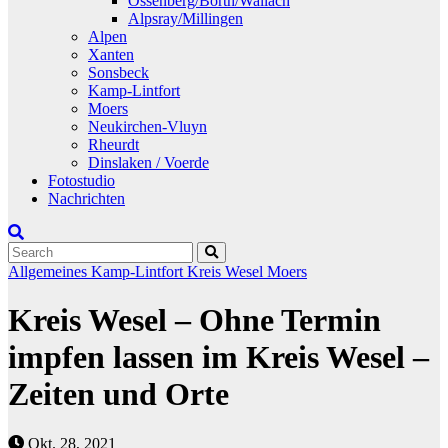
Ossenberg/Borth/Wallach
Alpsray/Millingen
Alpen
Xanten
Sonsbeck
Kamp-Lintfort
Moers
Neukirchen-Vluyn
Rheurdt
Dinslaken / Voerde
Fotostudio
Nachrichten
Allgemeines
Kamp-Lintfort
Kreis Wesel
Moers
Kreis Wesel – Ohne Termin
impfen lassen im Kreis Wesel –
Zeiten und Orte
Okt. 28, 2021