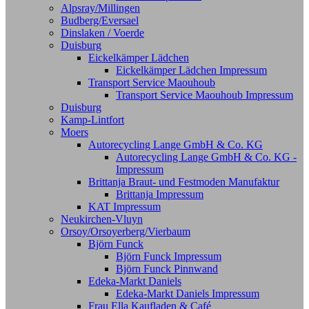
Alpsray/Millingen
Budberg/Eversael
Dinslaken / Voerde
Duisburg
Eickelkämper Lädchen
Eickelkämper Lädchen Impressum
Transport Service Maouhoub
Transport Service Maouhoub Impressum
Duisburg
Kamp-Lintfort
Moers
Autorecycling Lange GmbH & Co. KG
Autorecycling Lange GmbH & Co. KG -
Impressum
Brittanja Braut- und Festmoden Manufaktur
Brittanja Impressum
KAT Impressum
Neukirchen-Vluyn
Orsoy/Orsoyerberg/Vierbaum
Björn Funck
Björn Funck Impressum
Björn Funck Pinnwand
Edeka-Markt Daniels
Edeka-Markt Daniels Impressum
Frau Ella Kaufladen & Café