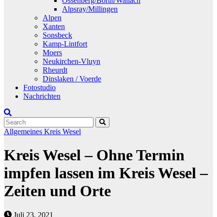
Ossenberg/Borth/Wallach
Alpsray/Millingen
Alpen
Xanten
Sonsbeck
Kamp-Lintfort
Moers
Neukirchen-Vluyn
Rheurdt
Dinslaken / Voerde
Fotostudio
Nachrichten
Allgemeines
Kreis Wesel
Kreis Wesel – Ohne Termin
impfen lassen im Kreis Wesel –
Zeiten und Orte
Juli 23, 2021