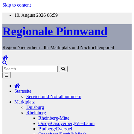
Skip to content
10. August 2026
06:59
Regionale Pinnwand
Region Niederrhein - Ihr Marktplatz und Nachrichtenportal
Startseite
Service-und Notfallnummern
Marktplatz
Duisburg
Rheinberg
Rheinberg-Mitte
Orsoy/Orsoyerberg/Vierbaum
Budberg/Eversael