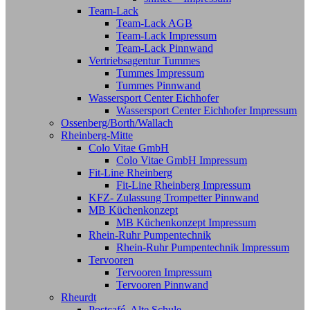
Team-Lack
Team-Lack AGB
Team-Lack Impressum
Team-Lack Pinnwand
Vertriebsagentur Tummes
Tummes Impressum
Tummes Pinnwand
Wassersport Center Eichhofer
Wassersport Center Eichhofer Impressum
Ossenberg/Borth/Wallach
Rheinberg-Mitte
Colo Vitae GmbH
Colo Vitae GmbH Impressum
Fit-Line Rheinberg
Fit-Line Rheinberg Impressum
KFZ- Zulassung Trompetter Pinnwand
MB Küchenkonzept
MB Küchenkonzept Impressum
Rhein-Ruhr Pumpentechnik
Rhein-Ruhr Pumpentechnik Impressum
Tervooren
Tervooren Impressum
Tervooren Pinnwand
Rheurdt
Postcafé Alte Schule