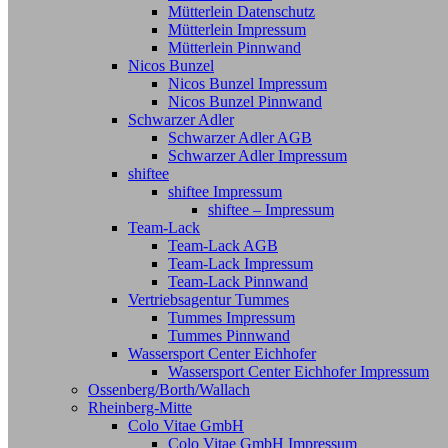
Mütterlein Datenschutz
Mütterlein Impressum
Mütterlein Pinnwand
Nicos Bunzel
Nicos Bunzel Impressum
Nicos Bunzel Pinnwand
Schwarzer Adler
Schwarzer Adler AGB
Schwarzer Adler Impressum
shiftee
shiftee Impressum
shiftee – Impressum
Team-Lack
Team-Lack AGB
Team-Lack Impressum
Team-Lack Pinnwand
Vertriebsagentur Tummes
Tummes Impressum
Tummes Pinnwand
Wassersport Center Eichhofer
Wassersport Center Eichhofer Impressum
Ossenberg/Borth/Wallach
Rheinberg-Mitte
Colo Vitae GmbH
Colo Vitae GmbH Impressum