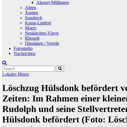
Alpsray/Millingen
Alpen
Xanten
Sonsbeck
Kamp-Lintfort
Moers
Neukirchen-Vluyn
Rheurdt
Dinslaken / Voerde
Fotostudio
Nachrichten
Lokales
Moers
Löschzug Hülsdonk befördert ve
Zeiten: Im Rahmen einer klein
Rudolph und seine Stellvertrete
Hülsdonk befördert (Foto: Lösc