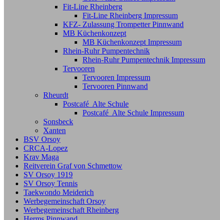
Fit-Line Rheinberg
Fit-Line Rheinberg Impressum
KFZ- Zulassung Trompetter Pinnwand
MB Küchenkonzept
MB Küchenkonzept Impressum
Rhein-Ruhr Pumpentechnik
Rhein-Ruhr Pumpentechnik Impressum
Tervooren
Tervooren Impressum
Tervooren Pinnwand
Rheurdt
Postcafé Alte Schule
Postcafé Alte Schule Impressum
Sonsbeck
Xanten
BSV Orsoy
CRCA-Lopez
Krav Maga
Reitverein Graf von Schmettow
SV Orsoy 1919
SV Orsoy Tennis
Taekwondo Meiderich
Werbegemeinschaft Orsoy
Werbegemeinschaft Rheinberg
Herms Pinnwand