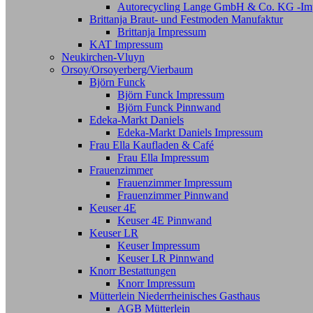
Autorecycling Lange GmbH & Co. KG -Im
Brittanja Braut- und Festmoden Manufaktur
Brittanja Impressum
KAT Impressum
Neukirchen-Vluyn
Orsoy/Orsoyerberg/Vierbaum
Björn Funck
Björn Funck Impressum
Björn Funck Pinnwand
Edeka-Markt Daniels
Edeka-Markt Daniels Impressum
Frau Ella Kaufladen & Café
Frau Ella Impressum
Frauenzimmer
Frauenzimmer Impressum
Frauenzimmer Pinnwand
Keuser 4E
Keuser 4E Pinnwand
Keuser LR
Keuser Impressum
Keuser LR Pinnwand
Knorr Bestattungen
Knorr Impressum
Mütterlein Niederrheinisches Gasthaus
AGB Mütterlein