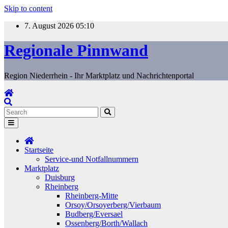
Skip to content
7. August 2026
05:10
Regionale Pinnwand
Region Niederrhein - Ihr Marktplatz und Nachrichtenportal
Startseite
Service-und Notfallnummern
Marktplatz
Duisburg
Rheinberg
Rheinberg-Mitte
Orsoy/Orsoyerberg/Vierbaum
Budberg/Eversael
Ossenberg/Borth/Wallach