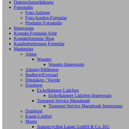
Datenschutzerklärung
Fotostudio
Foto-Anfrage
Foto-Senden-Formular
Produkte Fotostudio
Impressum
Kontakt-Formular-Seite
Kontaktformular Blog
Kundenbetreuung Formular
Marktplatz
Alpen
Wasatro
Wasatro Impressum
Alpsray/Millingen
Budberg/Eversael
Dinslaken / Voerde
Duisburg
Eickelkämper Lädchen
Eickelkämper Lädchen Impressum
Transport Service Maouhoub
Transport Service Maouhoub Impressum
Duisburg
Kamp-Lintfort
Moers
Autorecycling Lange GmbH & Co. KG