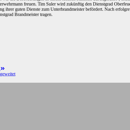
erwehrmann freuen. Tim Suler wird zukünftig den Dienstgrad Oberfeu
ng ihrer guten Dienste zum Unterbrandmeister befördert. Nach erfolg
nstgrad Brandmeister tragen.
n
geweitet