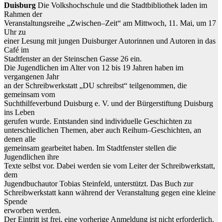
Duisburg
Die
Volkshochschule
und
die
Stadtbibliothek
laden
im
Rahmen
der
Veranstaltungsreihe „Zwischen
–
Zeit“ am Mittwoch, 11. Mai, um 17
Uhr zu
einer Lesung mit jungen Duisburger Autorinnen und Autoren in das
Café im
Stadtfenster an der Steinschen Gasse 26 ein.
Di
e Jugendlichen im Alter von 12 bis 19 Jahren haben im
vergangenen Jahr
an der Schreibwerkstatt „DU schreibst“ teilgenommen, die
gemeinsam vom
Suchthilfeverbund Duisburg e. V. und der Bürgerstiftung Duisburg
ins Leben
gerufen
wurde.
Entstanden
sind
individ
uelle
Geschichten
zu
unterschiedlichen Themen, aber auch Reihum
–
Geschichten, an
denen alle
gemeinsam gearbeitet haben. Im Stadtfenster stellen die
Jugendlichen ihre
Texte selbst vor. Dabei werden sie vom Leiter der Schreibwerkstatt,
dem
Jugendbuchautor
Tob
ias
Steinfeld,
unterstützt.
Das
Buch
zur
Schreibwerkstatt kann während der Veranstaltung gegen eine kleine
Spende
erworben werden.
Der Eintritt ist frei, eine vorherige Anmeldung ist nicht erforderlich.