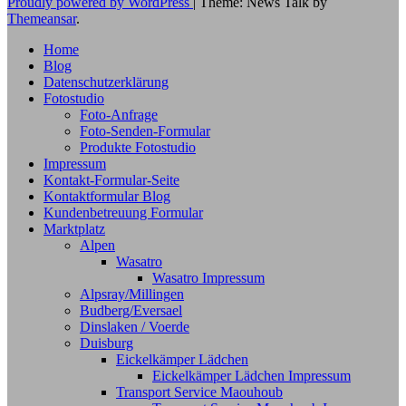
Proudly powered by WordPress
|
Theme: News Talk by
Themeansar
.
Home
Blog
Datenschutzerklärung
Fotostudio
Foto-Anfrage
Foto-Senden-Formular
Produkte Fotostudio
Impressum
Kontakt-Formular-Seite
Kontaktformular Blog
Kundenbetreuung Formular
Marktplatz
Alpen
Wasatro
Wasatro Impressum
Alpsray/Millingen
Budberg/Eversael
Dinslaken / Voerde
Duisburg
Eickelkämper Lädchen
Eickelkämper Lädchen Impressum
Transport Service Maouhoub