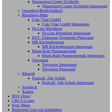
Wassersport Center Eichhofer
Wassersport Center Eichhofer Impressum
Ossenberg/Borth/Wallach
Rheinberg-Mitte
Colo Vitae GmbH
Colo Vitae GmbH Impressum
Fit-Line Rheinberg
Fit-Line Rheinberg Impressum
KFZ- Zulassung Trompetter Pinnwand
MB Küchenkonzept
MB Küchenkonzept Impressum
Rhein-Ruhr Pumpentechnik
Rhein-Ruhr Pumpentechnik Impressum
Tervooren
Tervooren Impressum
Tervooren Pinnwand
Rheurdt
Postcafé Alte Schule
Postcafé Alte Schule Impressum
Sonsbeck
Xanten
BSV Orsoy
CRCA-Lopez
Krav Maga
Reitverein Graf von Schmettow