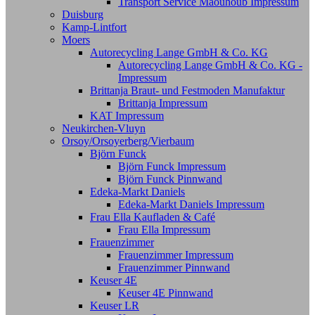
Transport Service Maouhoub Impressum
Duisburg
Kamp-Lintfort
Moers
Autorecycling Lange GmbH & Co. KG
Autorecycling Lange GmbH & Co. KG -
Impressum
Brittanja Braut- und Festmoden Manufaktur
Brittanja Impressum
KAT Impressum
Neukirchen-Vluyn
Orsoy/Orsoyerberg/Vierbaum
Björn Funck
Björn Funck Impressum
Björn Funck Pinnwand
Edeka-Markt Daniels
Edeka-Markt Daniels Impressum
Frau Ella Kaufladen & Café
Frau Ella Impressum
Frauenzimmer
Frauenzimmer Impressum
Frauenzimmer Pinnwand
Keuser 4E
Keuser 4E Pinnwand
Keuser LR