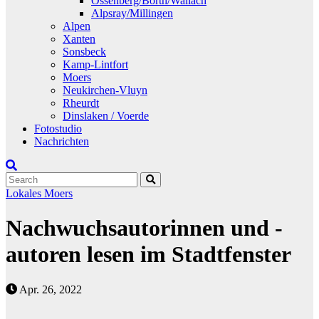
Ossenberg/Borth/Wallach
Alpsray/Millingen
Alpen
Xanten
Sonsbeck
Kamp-Lintfort
Moers
Neukirchen-Vluyn
Rheurdt
Dinslaken / Voerde
Fotostudio
Nachrichten
Lokales
Moers
Nachwuchsautorinnen und -
autoren lesen im Stadtfenster
Apr. 26, 2022