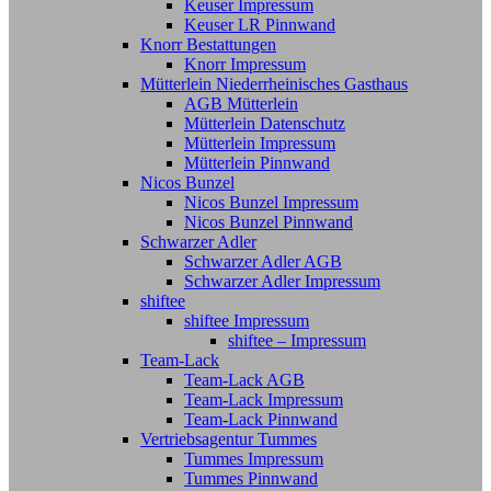
Keuser Impressum
Keuser LR Pinnwand
Knorr Bestattungen
Knorr Impressum
Mütterlein Niederrheinisches Gasthaus
AGB Mütterlein
Mütterlein Datenschutz
Mütterlein Impressum
Mütterlein Pinnwand
Nicos Bunzel
Nicos Bunzel Impressum
Nicos Bunzel Pinnwand
Schwarzer Adler
Schwarzer Adler AGB
Schwarzer Adler Impressum
shiftee
shiftee Impressum
shiftee – Impressum
Team-Lack
Team-Lack AGB
Team-Lack Impressum
Team-Lack Pinnwand
Vertriebsagentur Tummes
Tummes Impressum
Tummes Pinnwand