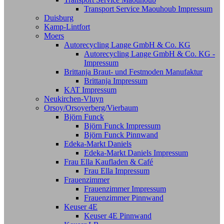
Transport Service Maouhoub Impressum
Duisburg
Kamp-Lintfort
Moers
Autorecycling Lange GmbH & Co. KG
Autorecycling Lange GmbH & Co. KG -
Impressum
Brittanja Braut- und Festmoden Manufaktur
Brittanja Impressum
KAT Impressum
Neukirchen-Vluyn
Orsoy/Orsoyerberg/Vierbaum
Björn Funck
Björn Funck Impressum
Björn Funck Pinnwand
Edeka-Markt Daniels
Edeka-Markt Daniels Impressum
Frau Ella Kaufladen & Café
Frau Ella Impressum
Frauenzimmer
Frauenzimmer Impressum
Frauenzimmer Pinnwand
Keuser 4E
Keuser 4E Pinnwand