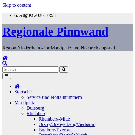
Skip to content
6. August 2026
10:58
Regionale Pinnwand
Region Niederrhein - Ihr Marktplatz und Nachrichtenportal
Startseite
Service-und Notfallnummern
Marktplatz
Duisburg
Rheinberg
Rheinberg-Mitte
Orsoy/Orsoyerberg/Vierbaum
Budberg/Eversael