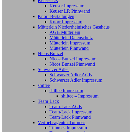
Keuser LR
Keuser Impressum
Keuser LR Pinnwand
Knorr Bestattungen
Knorr Impressum
Mütterlein Niederrheinisches Gasthaus
AGB Mütterlein
Mütterlein Datenschutz
Mütterlein Impressum
Mütterlein Pinnwand
Nicos Bunzel
Nicos Bunzel Impressum
Nicos Bunzel Pinnwand
Schwarzer Adler
Schwarzer Adler AGB
Schwarzer Adler Impressum
shiftee
shiftee Impressum
shiftee – Impressum
Team-Lack
Team-Lack AGB
Team-Lack Impressum
Team-Lack Pinnwand
Vertriebsagentur Tummes
Tummes Impressum