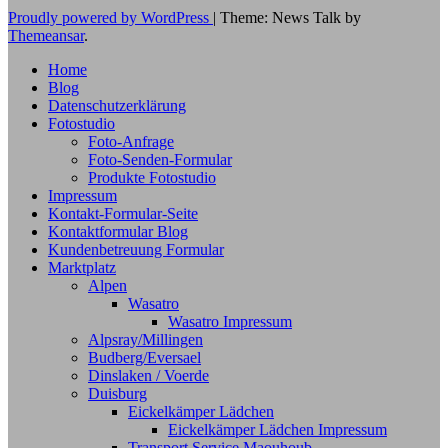
Proudly powered by WordPress
|
Theme: News Talk by
Themeansar
.
Home
Blog
Datenschutzerklärung
Fotostudio
Foto-Anfrage
Foto-Senden-Formular
Produkte Fotostudio
Impressum
Kontakt-Formular-Seite
Kontaktformular Blog
Kundenbetreuung Formular
Marktplatz
Alpen
Wasatro
Wasatro Impressum
Alpsray/Millingen
Budberg/Eversael
Dinslaken / Voerde
Duisburg
Eickelkämper Lädchen
Eickelkämper Lädchen Impressum
Transport Service Maouhoub