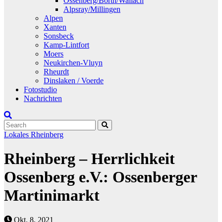
Ossenberg/Borth/Wallach
Alpsray/Millingen
Alpen
Xanten
Sonsbeck
Kamp-Lintfort
Moers
Neukirchen-Vluyn
Rheurdt
Dinslaken / Voerde
Fotostudio
Nachrichten
Lokales
Rheinberg
Rheinberg – Herrlichkeit
Ossenberg e.V.: Ossenberger
Martinimarkt
Okt. 8, 2021