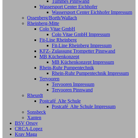
Tummes Pinnwand
Wassersport Center Eichhofer
Wassersport Center Eichhofer Impressum
Ossenberg/Borth/Wallach
Rheinberg-Mitte
Colo Vitae GmbH
Colo Vitae GmbH Impressum
Fit-Line Rheinberg
Fit-Line Rheinberg Impressum
KFZ- Zulassung Trompetter Pinnwand
MB Küchenkonzept
MB Küchenkonzept Impressum
Rhein-Ruhr Pumpentechnik
Rhein-Ruhr Pumpentechnik Impressum
Tervooren
Tervooren Impressum
Tervooren Pinnwand
Rheurdt
Postcafé Alte Schule
Postcafé Alte Schule Impressum
Sonsbeck
Xanten
BSV Orsoy
CRCA-Lopez
Krav Maga