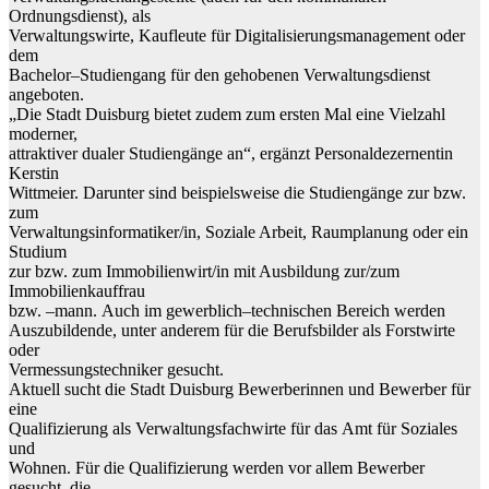
Ordnungsdienst)
,
als
Verwaltungswirte
,
Kaufleute
für
Digitalisierungsmanagement
oder
dem
Bachelor
–
Studiengang für den gehobenen Verwaltungsdienst
angeboten.
„D
ie Stadt Duisburg
bietet zudem
zum ersten Mal eine Vielzahl
moderner,
attr
aktiver dualer Studiengänge an“,
erg
änzt Persona
ldezernentin
Kerstin
Wittmeier.
Darunter sind
beispielsweise die Studiengänge zur bzw.
zum
Verwaltungsinformatiker
/
in, Soziale Arbeit, R
aumplanung oder ein
Studium
zur bzw. zum Immobilienwirt/in mit Ausbildung zur/
z
um
Immobilienkauffrau
bzw.
–
mann.
Auch
im
gewerblich
–
technisch
en
Bereich
werden
Auszubildende,
unter
anderem
für
die
Berufsbilder
als
Forstwirte
oder
Vermessungstechniker gesucht.
Aktuell sucht die Stadt Duisburg
Bewerberinnen
und
Bewerber
für
eine
Qualifiz
ierung
als
Verwaltungsfachwirte
für
da
s
Amt
für
Soziales
und
Wohnen. Für die Qualifizierung
werden vor allem Bewerber
gesucht,
die