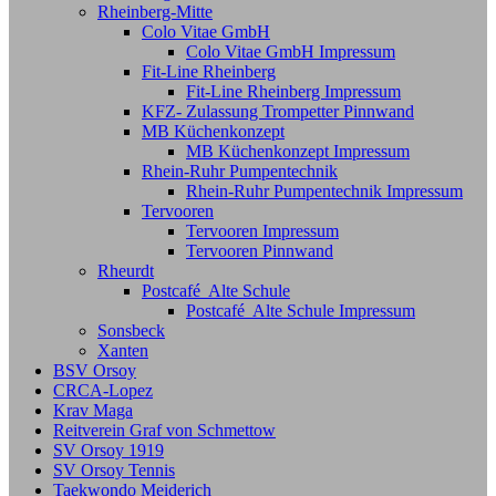
Rheinberg-Mitte
Colo Vitae GmbH
Colo Vitae GmbH Impressum
Fit-Line Rheinberg
Fit-Line Rheinberg Impressum
KFZ- Zulassung Trompetter Pinnwand
MB Küchenkonzept
MB Küchenkonzept Impressum
Rhein-Ruhr Pumpentechnik
Rhein-Ruhr Pumpentechnik Impressum
Tervooren
Tervooren Impressum
Tervooren Pinnwand
Rheurdt
Postcafé Alte Schule
Postcafé Alte Schule Impressum
Sonsbeck
Xanten
BSV Orsoy
CRCA-Lopez
Krav Maga
Reitverein Graf von Schmettow
SV Orsoy 1919
SV Orsoy Tennis
Taekwondo Meiderich