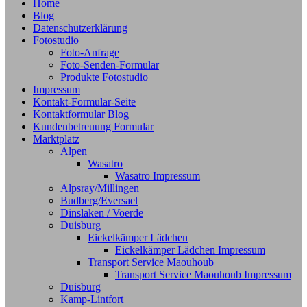
Home
Blog
Datenschutzerklärung
Fotostudio
Foto-Anfrage
Foto-Senden-Formular
Produkte Fotostudio
Impressum
Kontakt-Formular-Seite
Kontaktformular Blog
Kundenbetreuung Formular
Marktplatz
Alpen
Wasatro
Wasatro Impressum
Alpsray/Millingen
Budberg/Eversael
Dinslaken / Voerde
Duisburg
Eickelkämper Lädchen
Eickelkämper Lädchen Impressum
Transport Service Maouhoub
Transport Service Maouhoub Impressum
Duisburg
Kamp-Lintfort