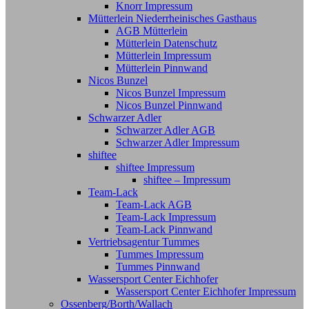
Knorr Impressum
Mütterlein Niederrheinisches Gasthaus
AGB Mütterlein
Mütterlein Datenschutz
Mütterlein Impressum
Mütterlein Pinnwand
Nicos Bunzel
Nicos Bunzel Impressum
Nicos Bunzel Pinnwand
Schwarzer Adler
Schwarzer Adler AGB
Schwarzer Adler Impressum
shiftee
shiftee Impressum
shiftee – Impressum
Team-Lack
Team-Lack AGB
Team-Lack Impressum
Team-Lack Pinnwand
Vertriebsagentur Tummes
Tummes Impressum
Tummes Pinnwand
Wassersport Center Eichhofer
Wassersport Center Eichhofer Impressum
Ossenberg/Borth/Wallach