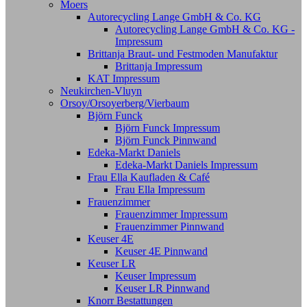
Moers
Autorecycling Lange GmbH & Co. KG
Autorecycling Lange GmbH & Co. KG -
Impressum
Brittanja Braut- und Festmoden Manufaktur
Brittanja Impressum
KAT Impressum
Neukirchen-Vluyn
Orsoy/Orsoyerberg/Vierbaum
Björn Funck
Björn Funck Impressum
Björn Funck Pinnwand
Edeka-Markt Daniels
Edeka-Markt Daniels Impressum
Frau Ella Kaufladen & Café
Frau Ella Impressum
Frauenzimmer
Frauenzimmer Impressum
Frauenzimmer Pinnwand
Keuser 4E
Keuser 4E Pinnwand
Keuser LR
Keuser Impressum
Keuser LR Pinnwand
Knorr Bestattungen