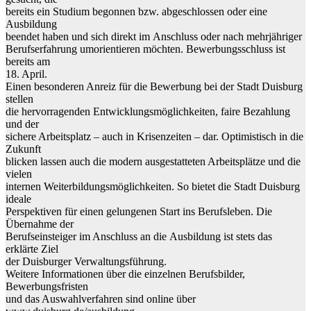
bereits ein Studium begonnen bzw. abgeschlossen oder eine
Ausbildung
beendet
haben
und
sich
direkt
im
Anschluss
oder
nach
meh
rjähriger
Berufserfahrung umorientieren möchten.
Bewerbungsschluss ist
bereits
am
18. April.
Einen besonderen Anreiz für die Bewerbung bei der Stadt Duisburg
stellen
die hervorragenden Entwicklungsmöglichkeiten, faire Bezahlung
und der
sichere Arbeitsplat
z
–
auch in Krisenzeiten
–
dar. Optimistisch in die
Zukunft
blicken lassen auch die modern ausgestatteten Arbeitsplätze und die
vielen
internen Weiterbildungsmöglichkeiten. So bietet die Stadt Duisburg
ideale
Perspektiven für einen gelungenen Start ins Ber
ufsleben. Die
Übernahme der
Berufseinsteiger
im Anschluss an die
Ausbildung
ist stets das
erklärte Ziel
der
Duisburger
Verwaltungsführung.
Weitere Informationen über die einzelnen Berufsbilder,
Bewerbungsfristen
und das Auswahlverfahren sind online über