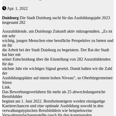
Apr. 1, 2022
Duisburg
Die Stadt Duisburg sucht für das Ausbildungsjahr 2023
insgesamt 282
Auszubildende, um Duisburgs Zukunft aktiv mitzugestalten.
„Es ist
mir sehr
wichtig, jungen Menschen eine berufliche Perspektive zu bieten und
sie für
die Arbeit bei der Stadt Duisburg zu begeistern. Der Rat der Stadt
hat hier mit
seiner Entscheidung über d
ie Einstellung von 282 Auszubildenden
für das
nächste Jahr ein wichtiges Signal gesetzt. Damit halten wir die Zahl
der
Ausbildun
gsplätze auf einem hohen Niveau“
, so Oberbürgermeister
Sören
Link.
Das Bewerbungsverfah
ren für mehr als 25
abwechslungsreiche
Berufsbilder
beginnt
am
1.
Juni
2022.
Berufseinsteiger
n
werden
einzigartige
Karrierechancen
und
eine
optimale
Ausbildung
sowohl
in
den
verwaltungstypischen
Berufsbildern
wie
beispielsweise
Verwaltungsfachangestellte (auch für den kommunalen