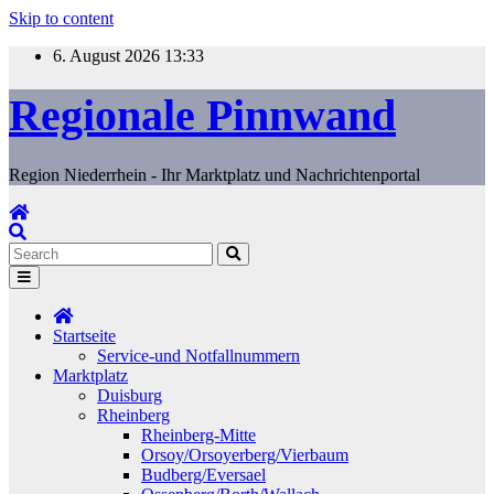
Skip to content
6. August 2026
13:33
Regionale Pinnwand
Region Niederrhein - Ihr Marktplatz und Nachrichtenportal
Startseite
Service-und Notfallnummern
Marktplatz
Duisburg
Rheinberg
Rheinberg-Mitte
Orsoy/Orsoyerberg/Vierbaum
Budberg/Eversael