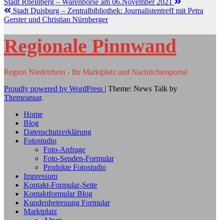
Stadt Rheinberg – Warenbörse am 06.November 2021
Stadt Duisburg – Zentralbibliothek: Journalistentreff mit Petra
Gerster und Christian Nürnberger
Regionale Pinnwand
Region Niederrhein - Ihr Marktplatz und Nachrichtenportal
Proudly powered by WordPress
|
Theme: News Talk by
Themeansar
.
Home
Blog
Datenschutzerklärung
Fotostudio
Foto-Anfrage
Foto-Senden-Formular
Produkte Fotostudio
Impressum
Kontakt-Formular-Seite
Kontaktformular Blog
Kundenbetreuung Formular
Marktplatz