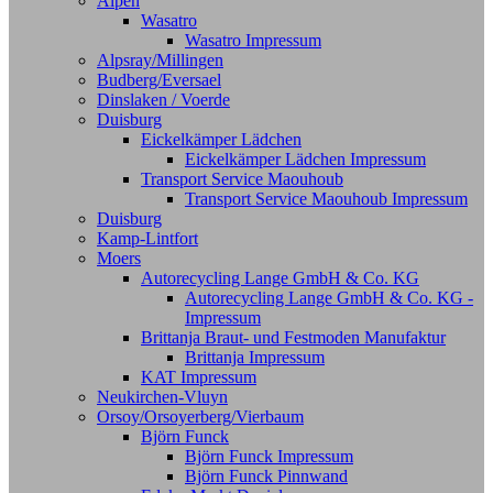
Alpen
Wasatro
Wasatro Impressum
Alpsray/Millingen
Budberg/Eversael
Dinslaken / Voerde
Duisburg
Eickelkämper Lädchen
Eickelkämper Lädchen Impressum
Transport Service Maouhoub
Transport Service Maouhoub Impressum
Duisburg
Kamp-Lintfort
Moers
Autorecycling Lange GmbH & Co. KG
Autorecycling Lange GmbH & Co. KG -
Impressum
Brittanja Braut- und Festmoden Manufaktur
Brittanja Impressum
KAT Impressum
Neukirchen-Vluyn
Orsoy/Orsoyerberg/Vierbaum
Björn Funck
Björn Funck Impressum
Björn Funck Pinnwand