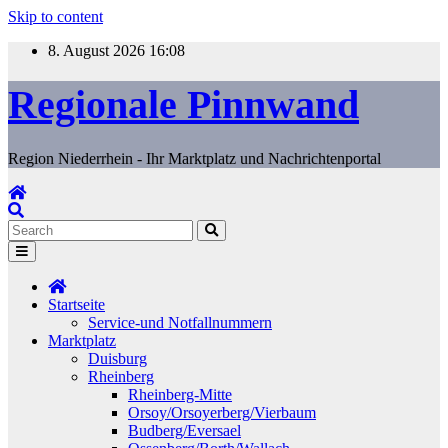
Skip to content
8. August 2026
16:08
Regionale Pinnwand
Region Niederrhein - Ihr Marktplatz und Nachrichtenportal
Startseite
Service-und Notfallnummern
Marktplatz
Duisburg
Rheinberg
Rheinberg-Mitte
Orsoy/Orsoyerberg/Vierbaum
Budberg/Eversael