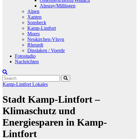
Ossenberg/Borth/Wallach
Alpsray/Millingen
Alpen
Xanten
Sonsbeck
Kamp-Lintfort
Moers
Neukirchen-Vluyn
Rheurdt
Dinslaken / Voerde
Fotostudio
Nachrichten
Kamp-Lintfort
Lokales
Stadt Kamp-Lintfort –
Klimaschutz und
Energiesparen in Kamp-
Lintfort