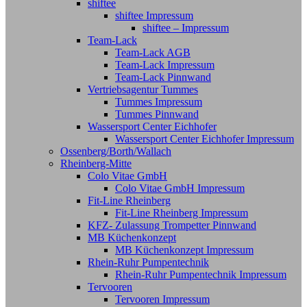
shiftee
shiftee Impressum
shiftee – Impressum
Team-Lack
Team-Lack AGB
Team-Lack Impressum
Team-Lack Pinnwand
Vertriebsagentur Tummes
Tummes Impressum
Tummes Pinnwand
Wassersport Center Eichhofer
Wassersport Center Eichhofer Impressum
Ossenberg/Borth/Wallach
Rheinberg-Mitte
Colo Vitae GmbH
Colo Vitae GmbH Impressum
Fit-Line Rheinberg
Fit-Line Rheinberg Impressum
KFZ- Zulassung Trompetter Pinnwand
MB Küchenkonzept
MB Küchenkonzept Impressum
Rhein-Ruhr Pumpentechnik
Rhein-Ruhr Pumpentechnik Impressum
Tervooren
Tervooren Impressum