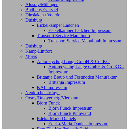
Alpsray/Millingen
Budberg/Eversael
Dinslaken / Voerde
Duisburg
Eickelkämper Lädchen
Eickelkämper Lädchen Impressum
Transport Service Maouhoub
Transport Service Maouhoub Impressum
Duisburg
Kamp-Lintfort
Moers
Autorecycling Lange GmbH & Co. KG
Autorecycling Lange GmbH & Co. KG -
Impressum
Brittanja Braut- und Festmoden Manufaktur
Brittanja Impressum
KAT Impressum
Neukirchen-Vluyn
Orsoy/Orsoyerberg/Vierbaum
Björn Funck
Björn Funck Impressum
Björn Funck Pinnwand
Edeka-Markt Daniels
Edeka-Markt Daniels Impressum
Frau Ella Kaufladen & Café