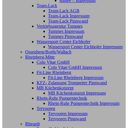
shiftee – Impressum
Team-Lack
Team-Lack AGB
Team-Lack Impressum
Team-Lack Pinnwand
Vertriebsagentur Tummes
Tummes Impressum
Tummes Pinnwand
Wassersport Center Eichhofer
Wassersport Center Eichhofer Impressum
Ossenberg/Borth/Wallach
Rheinberg-Mitte
Colo Vitae GmbH
Colo Vitae GmbH Impressum
Fit-Line Rheinberg
Fit-Line Rheinberg Impressum
KFZ- Zulassung Trompetter Pinnwand
MB Küchenkonzept
MB Küchenkonzept Impressum
Rhein-Ruhr Pumpentechnik
Rhein-Ruhr Pumpentechnik Impressum
Tervooren
Tervooren Impressum
Tervooren Pinnwand
Rheurdt