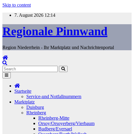
Skip to content
7. August 2026
12:14
Regionale Pinnwand
Region Niederrhein - Ihr Marktplatz und Nachrichtenportal
Startseite
Service-und Notfallnummern
Marktplatz
Duisburg
Rheinberg
Rheinberg-Mitte
Orsoy/Orsoyerberg/Vierbaum
Budberg/Eversael