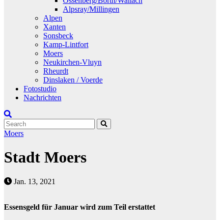
Ossenberg/Borth/Wallach
Alpsray/Millingen
Alpen
Xanten
Sonsbeck
Kamp-Lintfort
Moers
Neukirchen-Vluyn
Rheurdt
Dinslaken / Voerde
Fotostudio
Nachrichten
Moers
Stadt Moers
Jan. 13, 2021
Essensgeld für Januar wird zum Teil erstattet