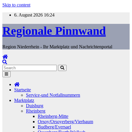
Skip to content
6. August 2026
16:24
Regionale Pinnwand
Region Niederrhein - Ihr Marktplatz und Nachrichtenportal
Startseite
Service-und Notfallnummern
Marktplatz
Duisburg
Rheinberg
Rheinberg-Mitte
Orsoy/Orsoyerberg/Vierbaum
Budberg/Eversael