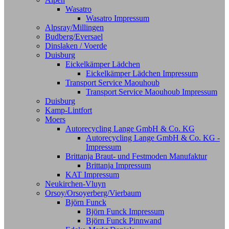
Wasatro
Wasatro Impressum
Alpsray/Millingen
Budberg/Eversael
Dinslaken / Voerde
Duisburg
Eickelkämper Lädchen
Eickelkämper Lädchen Impressum
Transport Service Maouhoub
Transport Service Maouhoub Impressum
Duisburg
Kamp-Lintfort
Moers
Autorecycling Lange GmbH & Co. KG
Autorecycling Lange GmbH & Co. KG -
Impressum
Brittanja Braut- und Festmoden Manufaktur
Brittanja Impressum
KAT Impressum
Neukirchen-Vluyn
Orsoy/Orsoyerberg/Vierbaum
Björn Funck
Björn Funck Impressum
Björn Funck Pinnwand