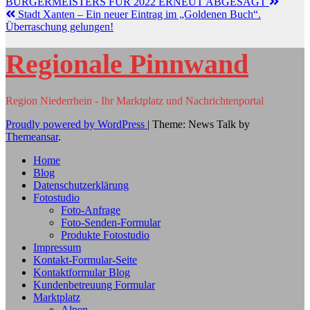
BÜRGERMEISTERS FÜR 2022 ERNEUT ABGESAGT
Stadt Xanten – Ein neuer Eintrag im „Goldenen Buch“.
Überraschung gelungen!
Regionale Pinnwand
Region Niederrhein - Ihr Marktplatz und Nachrichtenportal
Proudly powered by WordPress
|
Theme: News Talk by
Themeansar
.
Home
Blog
Datenschutzerklärung
Fotostudio
Foto-Anfrage
Foto-Senden-Formular
Produkte Fotostudio
Impressum
Kontakt-Formular-Seite
Kontaktformular Blog
Kundenbetreuung Formular
Marktplatz
Alpen