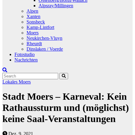
Ossenberg/Borth/Wallach
Alpsray/Millingen
Alpen
Xanten
Sonsbeck
Kamp-Lintfort
Moers
Neukirchen-Vluyn
Rheurdt
Dinslaken / Voerde
Fotostudio
Nachrichten
Lokales
Moers
Stadt Moers – Karneval: Kein
Rathaussturm und (möglichst)
keine Saal-Veranstaltungen
Dez. 9, 2021