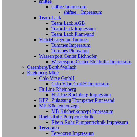
shiftee
shiftee Impressum
shiftee – Impressum
Team-Lack
Team-Lack AGB
Team-Lack Impressum
Team-Lack Pinnwand
Vertriebsagentur Tummes
Tummes Impressum
Tummes Pinnwand
Wassersport Center Eichhofer
Wassersport Center Eichhofer Impressum
Ossenberg/Borth/Wallach
Rheinberg-Mitte
Colo Vitae GmbH
Colo Vitae GmbH Impressum
Fit-Line Rheinberg
Fit-Line Rheinberg Impressum
KFZ- Zulassung Trompetter Pinnwand
MB Küchenkonzept
MB Küchenkonzept Impressum
Rhein-Ruhr Pumpentechnik
Rhein-Ruhr Pumpentechnik Impressum
Tervooren
Tervooren Impressum