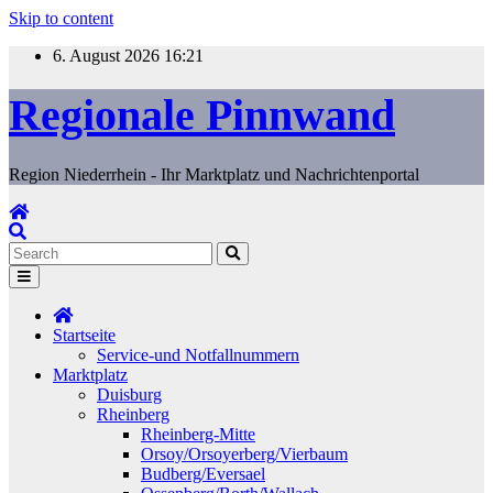
Skip to content
6. August 2026
16:21
Regionale Pinnwand
Region Niederrhein - Ihr Marktplatz und Nachrichtenportal
Startseite
Service-und Notfallnummern
Marktplatz
Duisburg
Rheinberg
Rheinberg-Mitte
Orsoy/Orsoyerberg/Vierbaum
Budberg/Eversael