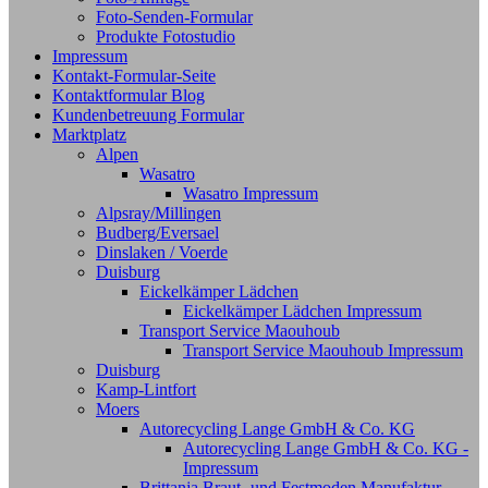
Foto-Senden-Formular
Produkte Fotostudio
Impressum
Kontakt-Formular-Seite
Kontaktformular Blog
Kundenbetreuung Formular
Marktplatz
Alpen
Wasatro
Wasatro Impressum
Alpsray/Millingen
Budberg/Eversael
Dinslaken / Voerde
Duisburg
Eickelkämper Lädchen
Eickelkämper Lädchen Impressum
Transport Service Maouhoub
Transport Service Maouhoub Impressum
Duisburg
Kamp-Lintfort
Moers
Autorecycling Lange GmbH & Co. KG
Autorecycling Lange GmbH & Co. KG -
Impressum
Brittanja Braut- und Festmoden Manufaktur