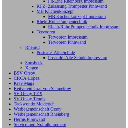
Fit-Line Rheinberg Impressum
KFZ- Zulassung Trompetter Pinnwand
MB Küchenkonzept
MB Küchenkonzept Impressum
Rhein-Ruhr Pumpentechnik
Rhein-Ruhr Pumpentechnik Impressum
Tervooren
Tervooren Impressum
Tervooren Pinnwand
Rheurdt
Postcafé Alte Schule
Postcafé Alte Schule Impressum
Sonsbeck
Xanten
BSV Orsoy
CRCA-Lopez
Krav Maga
Reitverein Graf von Schmettow
SV Orsoy 1919
SV Orsoy Tennis
Taekwondo Meiderich
Werbegemeinschaft Orsoy
Werbegemeinschaft Rheinberg
Herms Pinnwand
Service-und Notfallnummern