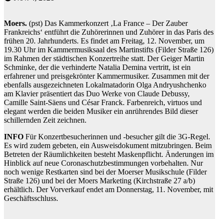
Moers.
(pst) Das Kammerkonzert ‚La France – Der Zauber
Frankreichs‘ entführt die Zuhörerinnen und Zuhörer in das Paris des
frühen 20. Jahrhunderts. Es findet am Freitag, 12. November, um
19.30 Uhr im Kammermusiksaal des Martinstifts (Filder Straße 126)
im Rahmen der städtischen Konzertreihe statt. Der Geiger Martin
Schminke, der die verhinderte Natalia Demina vertritt, ist ein
erfahrener und preisgekrönter Kammermusiker. Zusammen mit der
ebenfalls ausgezeichneten Lokalmatadorin Olga Andryushchenko
am Klavier präsentiert das Duo Werke von Claude Debussy,
Camille Saint-Säens und César Franck. Farbenreich, virtuos und
elegant werden die beiden Musiker ein anrührendes Bild dieser
schillernden Zeit zeichnen.
INFO
Für Konzertbesucherinnen und -besucher gilt die 3G-Regel.
Es wird zudem gebeten, ein Ausweisdokument mitzubringen. Beim
Betreten der Räumlichkeiten besteht Maskenpflicht. Änderungen im
Hinblick auf neue Coronaschutzbestimmungen vorbehalten. Nur
noch wenige Restkarten sind bei der Moerser Musikschule (Filder
Straße 126) und bei der Moers Marketing (Kirchstraße 27 a/b)
erhältlich. Der Vorverkauf endet am Donnerstag, 11. November, mit
Geschäftsschluss.