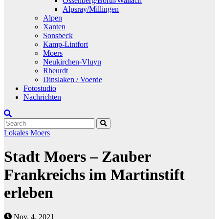
Ossenberg/Borth/Wallach
Alpsray/Millingen
Alpen
Xanten
Sonsbeck
Kamp-Lintfort
Moers
Neukirchen-Vluyn
Rheurdt
Dinslaken / Voerde
Fotostudio
Nachrichten
Lokales
Moers
Stadt Moers – Zauber
Frankreichs im Martinstift
erleben
Nov. 4, 2021