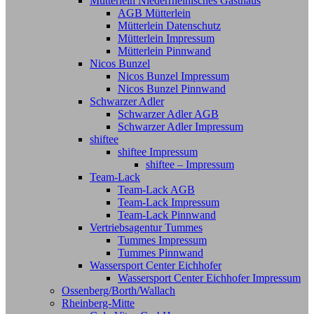
Mütterlein Niederrheinisches Gasthaus
AGB Mütterlein
Mütterlein Datenschutz
Mütterlein Impressum
Mütterlein Pinnwand
Nicos Bunzel
Nicos Bunzel Impressum
Nicos Bunzel Pinnwand
Schwarzer Adler
Schwarzer Adler AGB
Schwarzer Adler Impressum
shiftee
shiftee Impressum
shiftee – Impressum
Team-Lack
Team-Lack AGB
Team-Lack Impressum
Team-Lack Pinnwand
Vertriebsagentur Tummes
Tummes Impressum
Tummes Pinnwand
Wassersport Center Eichhofer
Wassersport Center Eichhofer Impressum
Ossenberg/Borth/Wallach
Rheinberg-Mitte