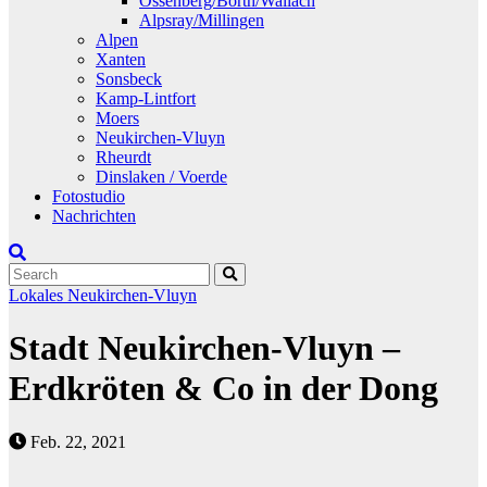
Ossenberg/Borth/Wallach
Alpsray/Millingen
Alpen
Xanten
Sonsbeck
Kamp-Lintfort
Moers
Neukirchen-Vluyn
Rheurdt
Dinslaken / Voerde
Fotostudio
Nachrichten
Lokales
Neukirchen-Vluyn
Stadt Neukirchen-Vluyn –
Erdkröten & Co in der Dong
Feb. 22, 2021