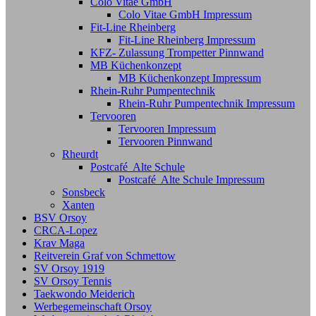
Colo Vitae GmbH
Colo Vitae GmbH Impressum
Fit-Line Rheinberg
Fit-Line Rheinberg Impressum
KFZ- Zulassung Trompetter Pinnwand
MB Küchenkonzept
MB Küchenkonzept Impressum
Rhein-Ruhr Pumpentechnik
Rhein-Ruhr Pumpentechnik Impressum
Tervooren
Tervooren Impressum
Tervooren Pinnwand
Rheurdt
Postcafé Alte Schule
Postcafé Alte Schule Impressum
Sonsbeck
Xanten
BSV Orsoy
CRCA-Lopez
Krav Maga
Reitverein Graf von Schmettow
SV Orsoy 1919
SV Orsoy Tennis
Taekwondo Meiderich
Werbegemeinschaft Orsoy