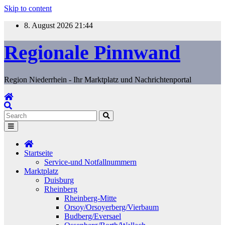
Skip to content
8. August 2026
21:44
Regionale Pinnwand
Region Niederrhein - Ihr Marktplatz und Nachrichtenportal
Startseite
Service-und Notfallnummern
Marktplatz
Duisburg
Rheinberg
Rheinberg-Mitte
Orsoy/Orsoyerberg/Vierbaum
Budberg/Eversael