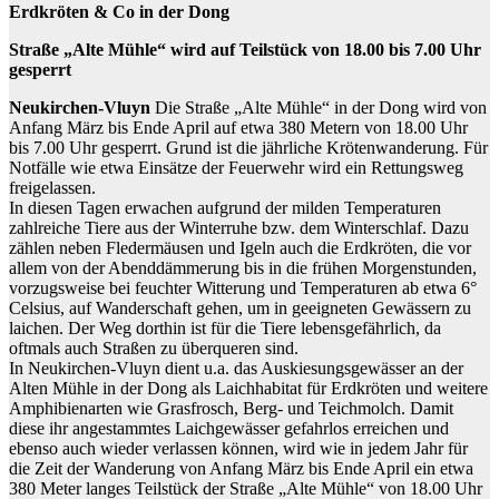
Erdkröten & Co in der Dong
Straße „Alte Mühle“ wird auf Teilstück von 18.00 bis 7.00 Uhr
gesperrt
Neukirchen-Vluyn
Die Straße „Alte Mühle“ in der Dong wird von
Anfang März bis Ende April auf etwa 380 Metern von 18.00 Uhr
bis 7.00 Uhr gesperrt. Grund ist die jährliche Krötenwanderung. Für
Notfälle wie etwa Einsätze der Feuerwehr wird ein Rettungsweg
freigelassen.
In diesen Tagen erwachen aufgrund der milden Temperaturen
zahlreiche Tiere aus der Winterruhe bzw. dem Winterschlaf. Dazu
zählen neben Fledermäusen und Igeln auch die Erdkröten, die vor
allem von der Abenddämmerung bis in die frühen Morgenstunden,
vorzugsweise bei feuchter Witterung und Temperaturen ab etwa 6°
Celsius, auf Wanderschaft gehen, um in geeigneten Gewässern zu
laichen. Der Weg dorthin ist für die Tiere lebensgefährlich, da
oftmals auch Straßen zu überqueren sind.
In Neukirchen-Vluyn dient u.a. das Auskiesungsgewässer an der
Alten Mühle in der Dong als Laichhabitat für Erdkröten und weitere
Amphibienarten wie Grasfrosch, Berg- und Teichmolch. Damit
diese ihr angestammtes Laichgewässer gefahrlos erreichen und
ebenso auch wieder verlassen können, wird wie in jedem Jahr für
die Zeit der Wanderung von Anfang März bis Ende April ein etwa
380 Meter langes Teilstück der Straße „Alte Mühle“ von 18.00 Uhr