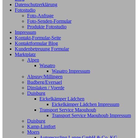
Datenschutzerklärung
Fotostudio
Foto-Anfrage
Foto-Senden-Formular
Produkte Fotostudio
Impressum
Kontakt-Formular-Seite
Kontaktformular Blog
Kundenbetreuung Formular
Marktplatz
Alpen
Wasatro
Wasatro Impressum
Alpsray/Millingen
Budberg/Eversael
Dinslaken / Voerde
Duisburg
Eickelkämper Lädchen
Eickelkämper Lädchen Impressum
Transport Service Maouhoub
Transport Service Maouhoub Impressum
Duisburg
Kamp-Lintfort
Moers
Autorecycling Lange GmbH & Co. KG