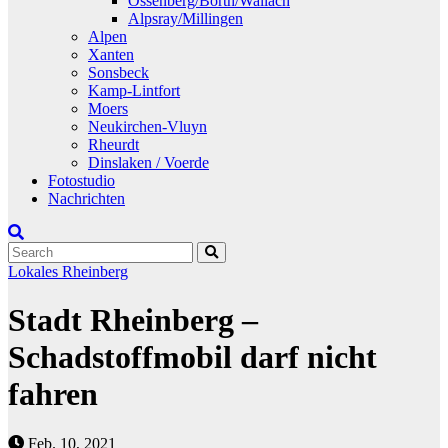
Ossenberg/Borth/Wallach
Alpsray/Millingen
Alpen
Xanten
Sonsbeck
Kamp-Lintfort
Moers
Neukirchen-Vluyn
Rheurdt
Dinslaken / Voerde
Fotostudio
Nachrichten
Lokales
Rheinberg
Stadt Rheinberg –
Schadstoffmobil darf nicht
fahren
Feb. 10, 2021