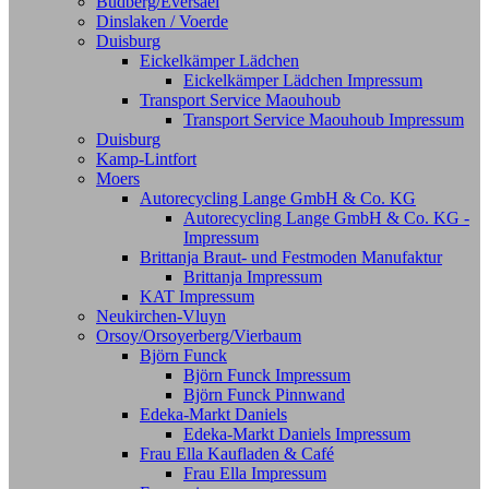
Budberg/Eversael
Dinslaken / Voerde
Duisburg
Eickelkämper Lädchen
Eickelkämper Lädchen Impressum
Transport Service Maouhoub
Transport Service Maouhoub Impressum
Duisburg
Kamp-Lintfort
Moers
Autorecycling Lange GmbH & Co. KG
Autorecycling Lange GmbH & Co. KG -
Impressum
Brittanja Braut- und Festmoden Manufaktur
Brittanja Impressum
KAT Impressum
Neukirchen-Vluyn
Orsoy/Orsoyerberg/Vierbaum
Björn Funck
Björn Funck Impressum
Björn Funck Pinnwand
Edeka-Markt Daniels
Edeka-Markt Daniels Impressum
Frau Ella Kaufladen & Café
Frau Ella Impressum