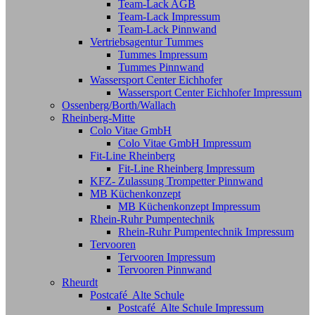
Team-Lack AGB
Team-Lack Impressum
Team-Lack Pinnwand
Vertriebsagentur Tummes
Tummes Impressum
Tummes Pinnwand
Wassersport Center Eichhofer
Wassersport Center Eichhofer Impressum
Ossenberg/Borth/Wallach
Rheinberg-Mitte
Colo Vitae GmbH
Colo Vitae GmbH Impressum
Fit-Line Rheinberg
Fit-Line Rheinberg Impressum
KFZ- Zulassung Trompetter Pinnwand
MB Küchenkonzept
MB Küchenkonzept Impressum
Rhein-Ruhr Pumpentechnik
Rhein-Ruhr Pumpentechnik Impressum
Tervooren
Tervooren Impressum
Tervooren Pinnwand
Rheurdt
Postcafé Alte Schule
Postcafé Alte Schule Impressum