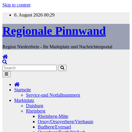
Skip to content
6. August 2026
00:29
Regionale Pinnwand
Region Niederrhein - Ihr Marktplatz und Nachrichtenportal
Startseite
Service-und Notfallnummern
Marktplatz
Duisburg
Rheinberg
Rheinberg-Mitte
Orsoy/Orsoyerberg/Vierbaum
Budberg/Eversael