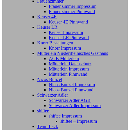
Frauenzimmer
Frauenzimmer Impressum
Frauenzimmer Pinnwand
Keuser 4E
Keuser 4E Pinnwand
Keuser LR
Keuser Impressum
Keuser LR Pinnwand
Knorr Bestattungen
Knorr Impressum
Mütterlein Niederrheinisches Gasthaus
AGB Mütterlein
Mütterlein Datenschutz
Mütterlein Impressum
Mütterlein Pinnwand
Nicos Bunzel
Nicos Bunzel Impressum
Nicos Bunzel Pinnwand
Schwarzer Adler
Schwarzer Adler AGB
Schwarzer Adler Impressum
shiftee
shiftee Impressum
shiftee – Impressum
Team-Lack