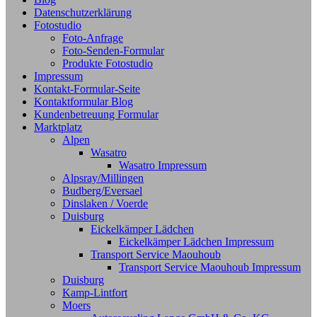
Datenschutzerklärung
Fotostudio
Foto-Anfrage
Foto-Senden-Formular
Produkte Fotostudio
Impressum
Kontakt-Formular-Seite
Kontaktformular Blog
Kundenbetreuung Formular
Marktplatz
Alpen
Wasatro
Wasatro Impressum
Alpsray/Millingen
Budberg/Eversael
Dinslaken / Voerde
Duisburg
Eickelkämper Lädchen
Eickelkämper Lädchen Impressum
Transport Service Maouhoub
Transport Service Maouhoub Impressum
Duisburg
Kamp-Lintfort
Moers