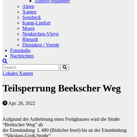
Alpsray/Millingen
Alpen
Xanten
Sonsbeck
Kamp-Lintfort
Moers
Neukirchen-Vluyn
Rheurdt
Dinslaken / Voerde
Fotostudio
Nachrichten
Lokales
Xanten
Teilsperrung Beekscher Weg
Apr. 26, 2022
Aufgrund der Anlieferung eines Fertighauses wird die Straße
“Beekscher Weg” ab
der Einmündung L 480 (Bislicher Insel) bis an der Einmündung
“Nikolaus-Groß-Straße”