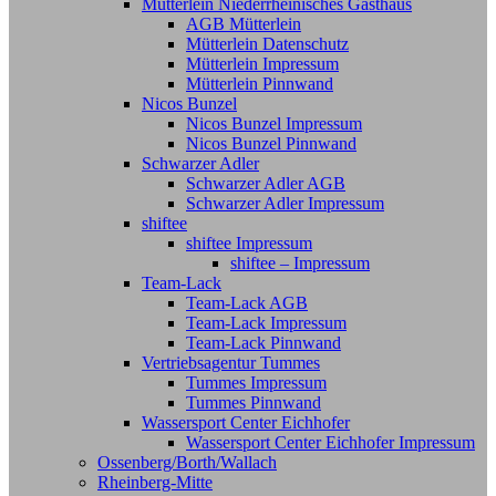
Mütterlein Niederrheinisches Gasthaus
AGB Mütterlein
Mütterlein Datenschutz
Mütterlein Impressum
Mütterlein Pinnwand
Nicos Bunzel
Nicos Bunzel Impressum
Nicos Bunzel Pinnwand
Schwarzer Adler
Schwarzer Adler AGB
Schwarzer Adler Impressum
shiftee
shiftee Impressum
shiftee – Impressum
Team-Lack
Team-Lack AGB
Team-Lack Impressum
Team-Lack Pinnwand
Vertriebsagentur Tummes
Tummes Impressum
Tummes Pinnwand
Wassersport Center Eichhofer
Wassersport Center Eichhofer Impressum
Ossenberg/Borth/Wallach
Rheinberg-Mitte