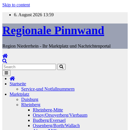
Skip to content
6. August 2026
13:59
Regionale Pinnwand
Region Niederrhein - Ihr Marktplatz und Nachrichtenportal
Startseite
Service-und Notfallnummern
Marktplatz
Duisburg
Rheinberg
Rheinberg-Mitte
Orsoy/Orsoyerberg/Vierbaum
Budberg/Eversael
Ossenberg/Borth/Wallach