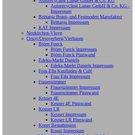
Autorecycling Lange GmbH & Co. KG
Autorecycling Lange GmbH & Co. KG -
Impressum
Brittanja Braut- und Festmoden Manufaktur
Brittanja Impressum
KAT Impressum
Neukirchen-Vluyn
Orsoy/Orsoyerberg/Vierbaum
Björn Funck
Björn Funck Impressum
Björn Funck Pinnwand
Edeka-Markt Daniels
Edeka-Markt Daniels Impressum
Frau Ella Kaufladen & Café
Frau Ella Impressum
Frauenzimmer
Frauenzimmer Impressum
Frauenzimmer Pinnwand
Keuser 4E
Keuser 4E Pinnwand
Keuser LR
Keuser Impressum
Keuser LR Pinnwand
Knorr Bestattungen
Knorr Impressum