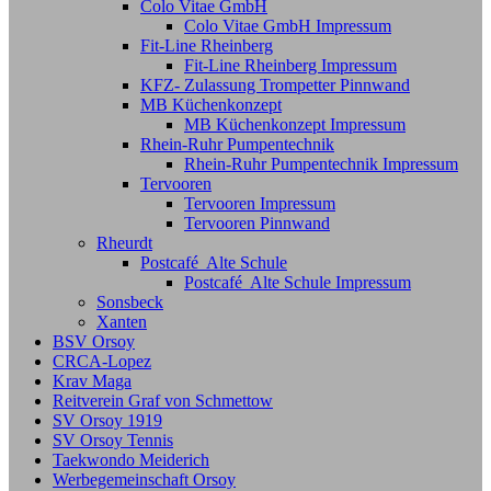
Colo Vitae GmbH
Colo Vitae GmbH Impressum
Fit-Line Rheinberg
Fit-Line Rheinberg Impressum
KFZ- Zulassung Trompetter Pinnwand
MB Küchenkonzept
MB Küchenkonzept Impressum
Rhein-Ruhr Pumpentechnik
Rhein-Ruhr Pumpentechnik Impressum
Tervooren
Tervooren Impressum
Tervooren Pinnwand
Rheurdt
Postcafé Alte Schule
Postcafé Alte Schule Impressum
Sonsbeck
Xanten
BSV Orsoy
CRCA-Lopez
Krav Maga
Reitverein Graf von Schmettow
SV Orsoy 1919
SV Orsoy Tennis
Taekwondo Meiderich
Werbegemeinschaft Orsoy