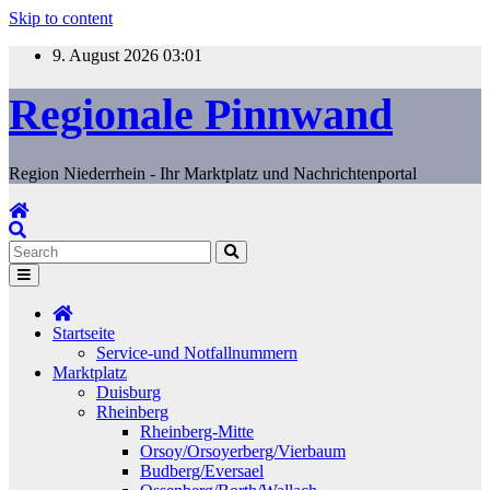
Skip to content
9. August 2026
03:01
Regionale Pinnwand
Region Niederrhein - Ihr Marktplatz und Nachrichtenportal
Startseite
Service-und Notfallnummern
Marktplatz
Duisburg
Rheinberg
Rheinberg-Mitte
Orsoy/Orsoyerberg/Vierbaum
Budberg/Eversael