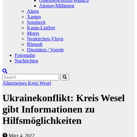
Ossenberg/Borth/Wallach
Alpsray/Millingen
Alpen
Xanten
Sonsbeck
Kamp-Lintfort
Moers
Neukirchen-Vluyn
Rheurdt
Dinslaken / Voerde
Fotostudio
Nachrichten
Allgemeines
Kreis Wesel
Ukrainekonflikt: Kreis Wesel
gibt Informationen zu
Hilfsmöglichkeiten
März 4, 2022