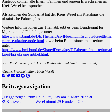
Angebot können alle Eltern, Familien und jungen Erwachsenen im
Kreis Wesel beanspruchen.
Als Zeichen der Solidarität hat der Kreis Wesel am Kreishaus die
ukrainische Fahne gehisst.
Weitere Informationen zur Thematik gibt es beim Bundesamt für
Migration und Flüchtlinge unter
https://www.bamf.de/DE/Themen/AsylFluechtlingsschutz/Resettlemen
einreise-ukraine-node.html
sowie beim Bundesinnenministerium
unter
https://www.bmi.bund.de/SharedDocs/faqs/DE/themen/ministerium/uk
krieg/faq-ukraine-artikel.html
.
(v.l.: Vorstandsmitglied Dr. Lars Rentmeister und Landrat Ingo Brohl)
(Quelle: Pressemitteilung Kreis Wesel)
Beitragsnavigation
„Flagge zeigen“ zum Equal Pay Day am 7. März 2022
Kreisveterinäramt Wesel nimmt 29 Hunde in Obhut