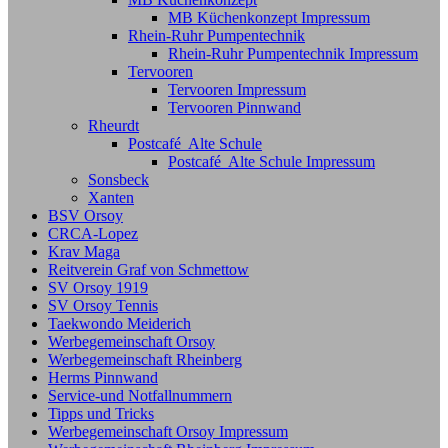
MB Küchenkonzept Impressum
Rhein-Ruhr Pumpentechnik
Rhein-Ruhr Pumpentechnik Impressum
Tervooren
Tervooren Impressum
Tervooren Pinnwand
Rheurdt
Postcafé Alte Schule
Postcafé Alte Schule Impressum
Sonsbeck
Xanten
BSV Orsoy
CRCA-Lopez
Krav Maga
Reitverein Graf von Schmettow
SV Orsoy 1919
SV Orsoy Tennis
Taekwondo Meiderich
Werbegemeinschaft Orsoy
Werbegemeinschaft Rheinberg
Herms Pinnwand
Service-und Notfallnummern
Tipps und Tricks
Werbegemeinschaft Orsoy Impressum