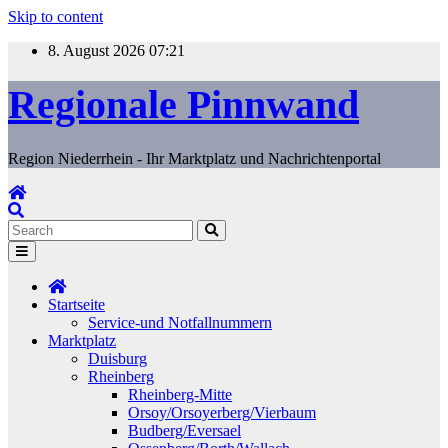
Skip to content
8. August 2026
07:21
Regionale Pinnwand
Region Niederrhein - Ihr Marktplatz und Nachrichtenportal
Startseite
Service-und Notfallnummern
Marktplatz
Duisburg
Rheinberg
Rheinberg-Mitte
Orsoy/Orsoyerberg/Vierbaum
Budberg/Eversael