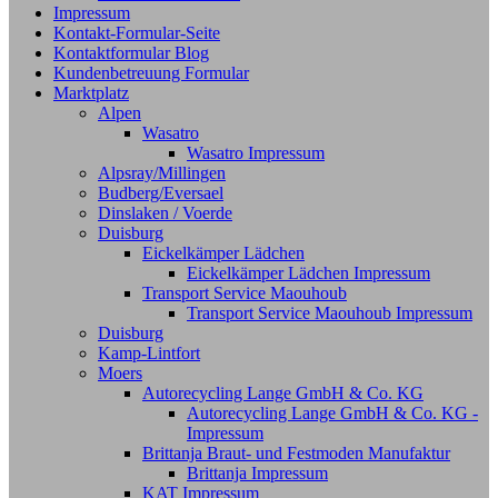
Impressum
Kontakt-Formular-Seite
Kontaktformular Blog
Kundenbetreuung Formular
Marktplatz
Alpen
Wasatro
Wasatro Impressum
Alpsray/Millingen
Budberg/Eversael
Dinslaken / Voerde
Duisburg
Eickelkämper Lädchen
Eickelkämper Lädchen Impressum
Transport Service Maouhoub
Transport Service Maouhoub Impressum
Duisburg
Kamp-Lintfort
Moers
Autorecycling Lange GmbH & Co. KG
Autorecycling Lange GmbH & Co. KG -
Impressum
Brittanja Braut- und Festmoden Manufaktur
Brittanja Impressum
KAT Impressum