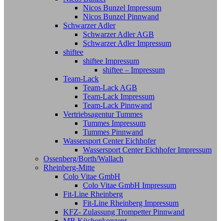
Nicos Bunzel Impressum
Nicos Bunzel Pinnwand
Schwarzer Adler
Schwarzer Adler AGB
Schwarzer Adler Impressum
shiftee
shiftee Impressum
shiftee – Impressum
Team-Lack
Team-Lack AGB
Team-Lack Impressum
Team-Lack Pinnwand
Vertriebsagentur Tummes
Tummes Impressum
Tummes Pinnwand
Wassersport Center Eichhofer
Wassersport Center Eichhofer Impressum
Ossenberg/Borth/Wallach
Rheinberg-Mitte
Colo Vitae GmbH
Colo Vitae GmbH Impressum
Fit-Line Rheinberg
Fit-Line Rheinberg Impressum
KFZ- Zulassung Trompetter Pinnwand
MB Küchenkonzept