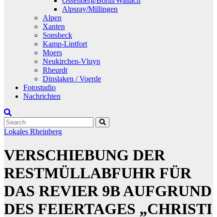
Ossenberg/Borth/Wallach
Alpsray/Millingen
Alpen
Xanten
Sonsbeck
Kamp-Lintfort
Moers
Neukirchen-Vluyn
Rheurdt
Dinslaken / Voerde
Fotostudio
Nachrichten
Lokales
Rheinberg
VERSCHIEBUNG DER
RESTMÜLLABFUHR FÜR
DAS REVIER 9B AUFGRUND
DES FEIERTAGES „CHRISTI