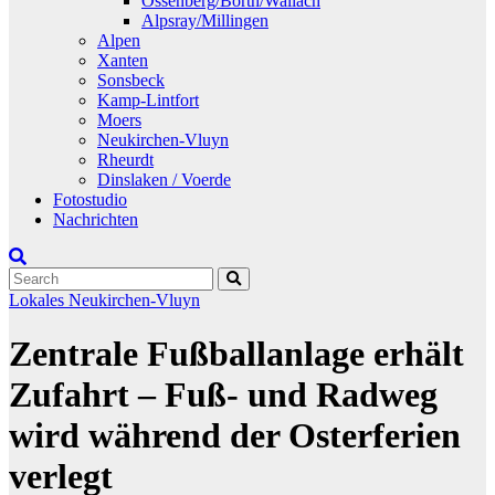
Ossenberg/Borth/Wallach
Alpsray/Millingen
Alpen
Xanten
Sonsbeck
Kamp-Lintfort
Moers
Neukirchen-Vluyn
Rheurdt
Dinslaken / Voerde
Fotostudio
Nachrichten
Lokales
Neukirchen-Vluyn
Zentrale Fußballanlage erhält
Zufahrt – Fuß- und Radweg
wird während der Osterferien
verlegt