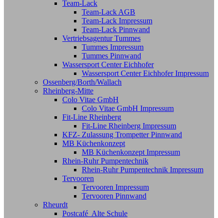
Team-Lack
Team-Lack AGB
Team-Lack Impressum
Team-Lack Pinnwand
Vertriebsagentur Tummes
Tummes Impressum
Tummes Pinnwand
Wassersport Center Eichhofer
Wassersport Center Eichhofer Impressum
Ossenberg/Borth/Wallach
Rheinberg-Mitte
Colo Vitae GmbH
Colo Vitae GmbH Impressum
Fit-Line Rheinberg
Fit-Line Rheinberg Impressum
KFZ- Zulassung Trompetter Pinnwand
MB Küchenkonzept
MB Küchenkonzept Impressum
Rhein-Ruhr Pumpentechnik
Rhein-Ruhr Pumpentechnik Impressum
Tervooren
Tervooren Impressum
Tervooren Pinnwand
Rheurdt
Postcafé Alte Schule