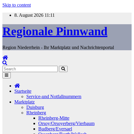
Skip to content
8. August 2026
11:11
Regionale Pinnwand
Region Niederrhein - Ihr Marktplatz und Nachrichtenportal
Startseite
Service-und Notfallnummern
Marktplatz
Duisburg
Rheinberg
Rheinberg-Mitte
Orsoy/Orsoyerberg/Vierbaum
Budberg/Eversael