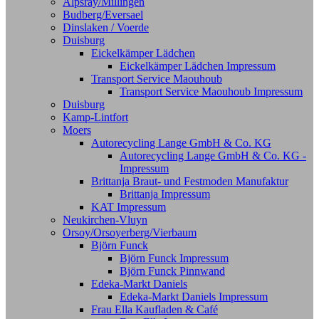
Alpsray/Millingen
Budberg/Eversael
Dinslaken / Voerde
Duisburg
Eickelkämper Lädchen
Eickelkämper Lädchen Impressum
Transport Service Maouhoub
Transport Service Maouhoub Impressum
Duisburg
Kamp-Lintfort
Moers
Autorecycling Lange GmbH & Co. KG
Autorecycling Lange GmbH & Co. KG -
Impressum
Brittanja Braut- und Festmoden Manufaktur
Brittanja Impressum
KAT Impressum
Neukirchen-Vluyn
Orsoy/Orsoyerberg/Vierbaum
Björn Funck
Björn Funck Impressum
Björn Funck Pinnwand
Edeka-Markt Daniels
Edeka-Markt Daniels Impressum
Frau Ella Kaufladen & Café