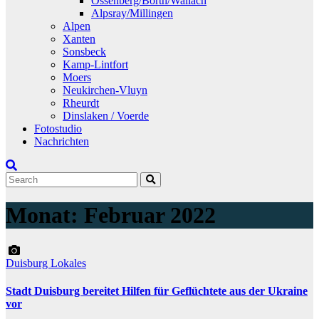
Ossenberg/Borth/Wallach
Alpsray/Millingen
Alpen
Xanten
Sonsbeck
Kamp-Lintfort
Moers
Neukirchen-Vluyn
Rheurdt
Dinslaken / Voerde
Fotostudio
Nachrichten
Monat:
Februar 2022
Duisburg
Lokales
Stadt Duisburg bereitet Hilfen für Geflüchtete aus der Ukraine
vor