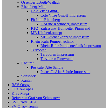
Ossenberg/Borth/Wallach
Rheinberg-Mitte
Colo Vitae GmbH
Colo Vitae GmbH Impressum
Fit-Line Rheinberg
Fit-Line Rheinberg Impressum
KFZ- Zulassung Trompetter Pinnwand
MB Küchenkonzept
MB Küchenkonzept Impressum
Rhein-Ruhr Pumpentechnik
Rhein-Ruhr Pumpentechnik Impressum
Tervooren
Tervooren Impressum
Tervooren Pinnwand
Rheurdt
Postcafé Alte Schule
Postcafé Alte Schule Impressum
Sonsbeck
Xanten
BSV Orsoy
CRCA-Lopez
Krav Maga
Reitverein Graf von Schmettow
SV Orsoy 1919
SV Orsoy Tennis