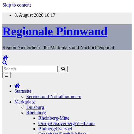
Skip to content
8. August 2026
10:17
Regionale Pinnwand
Region Niederrhein - Ihr Marktplatz und Nachrichtenportal
Startseite
Service-und Notfallnummern
Marktplatz
Duisburg
Rheinberg
Rheinberg-Mitte
Orsoy/Orsoyerberg/Vierbaum
Budberg/Eversael