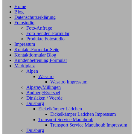
Home
Blog
Datenschutzerklärung
Fotostudio
Foto-Anfrage
Foto-Senden-Formular
Produkte Fotostudio
Impressum
Kontakt-Formular-Seite
Kontaktformular Blog
Kundenbetreuung Formular
Marktplatz
Alpen
Wasatro
Wasatro Impressum
Alpsray/Millingen
Budberg/Eversael
Dinslaken / Voerde
Duisburg
Eickelkämper Lädchen
Eickelkämper Lädchen Impressum
Transport Service Maouhoub
Transport Service Maouhoub Impressum
Duisburg