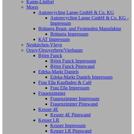
Kamp-Lintfort
Moers
Autorecycling Lange GmbH & Co. KG
Autorecycling Lange GmbH & Co. KG -
Impressum
Brittanja Braut- und Festmoden Manufaktur
Brittanja Impressum
KAT Impressum
Neukirchen-Vluyn
Orsoy/Orsoyerberg/Vierbaum
Björn Funck
Björn Funck Impressum
Björn Funck Pinnwand
Edeka-Markt Daniels
Edeka-Markt Daniels Impressum
Frau Ella Kaufladen & Café
Frau Ella Impressum
Frauenzimmer
Frauenzimmer Impressum
Frauenzimmer Pinnwand
Keuser 4E
Keuser 4E Pinnwand
Keuser LR
Keuser Impressum
Keuser LR Pinnwand