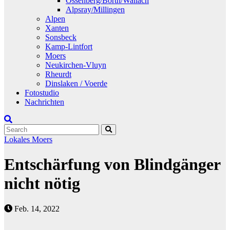
Ossenberg/Borth/Wallach
Alpsray/Millingen
Alpen
Xanten
Sonsbeck
Kamp-Lintfort
Moers
Neukirchen-Vluyn
Rheurdt
Dinslaken / Voerde
Fotostudio
Nachrichten
Lokales
Moers
Entschärfung von Blindgänger
nicht nötig
Feb. 14, 2022