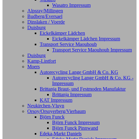
Wasatro Impressum
Alpsray/Millingen
Budberg/Eversael
Dinslaken / Voerde
Duisburg
Eickelkämper Lädchen
Eickelkämper Lädchen Impressum
Transport Service Maouhoub
Transport Service Maouhoub Impressum
Duisburg
Kamp-Lintfort
Moers
Autorecycling Lange GmbH & Co. KG
Autorecycling Lange GmbH & Co. KG -
Impressum
Brittanja Braut- und Festmoden Manufaktur
Brittanja Impressum
KAT Impressum
Neukirchen-Vluyn
Orsoy/Orsoyerberg/Vierbaum
Björn Funck
Björn Funck Impressum
Björn Funck Pinnwand
Edeka-Markt Daniels