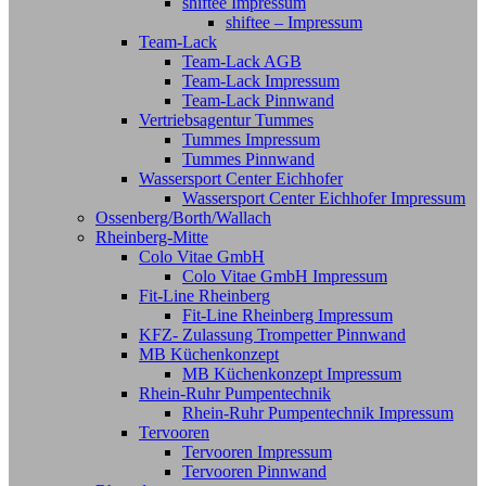
shiftee Impressum
shiftee – Impressum
Team-Lack
Team-Lack AGB
Team-Lack Impressum
Team-Lack Pinnwand
Vertriebsagentur Tummes
Tummes Impressum
Tummes Pinnwand
Wassersport Center Eichhofer
Wassersport Center Eichhofer Impressum
Ossenberg/Borth/Wallach
Rheinberg-Mitte
Colo Vitae GmbH
Colo Vitae GmbH Impressum
Fit-Line Rheinberg
Fit-Line Rheinberg Impressum
KFZ- Zulassung Trompetter Pinnwand
MB Küchenkonzept
MB Küchenkonzept Impressum
Rhein-Ruhr Pumpentechnik
Rhein-Ruhr Pumpentechnik Impressum
Tervooren
Tervooren Impressum
Tervooren Pinnwand