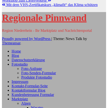
Workshop zum Lieferverkehr
Mit dem VHS-Zertifikatskurs „klimafit“ das Klima schützen
Regionale Pinnwand
Region Niederrhein - Ihr Marktplatz und Nachrichtenportal
Proudly powered by WordPress
|
Theme: News Talk by
Themeansar
.
Home
Blog
Datenschutzerklärung
Fotostudio
Foto-Anfrage
Foto-Senden-Formular
Produkte Fotostudio
Impressum
Kontakt-Formular-Seite
Kontaktformular Blog
Kundenbetreuung Formular
Marktplatz
Alpen
Wasatro