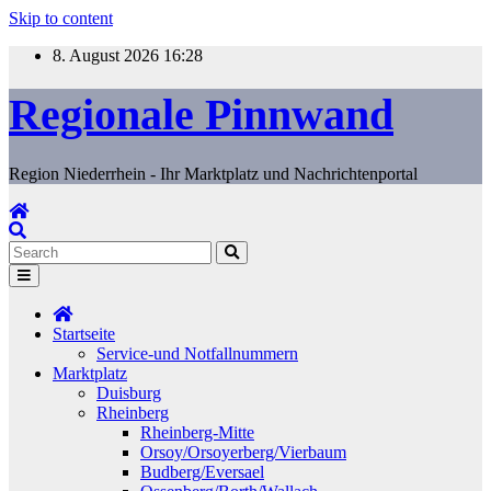
Skip to content
8. August 2026
16:28
Regionale Pinnwand
Region Niederrhein - Ihr Marktplatz und Nachrichtenportal
Startseite
Service-und Notfallnummern
Marktplatz
Duisburg
Rheinberg
Rheinberg-Mitte
Orsoy/Orsoyerberg/Vierbaum
Budberg/Eversael