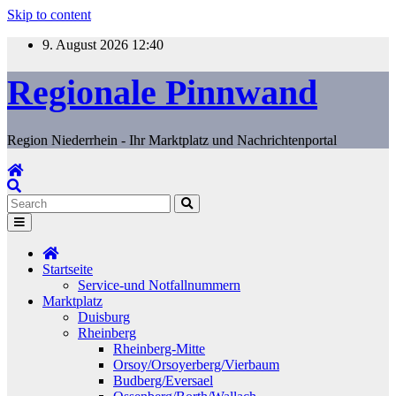
Skip to content
9. August 2026
12:40
Regionale Pinnwand
Region Niederrhein - Ihr Marktplatz und Nachrichtenportal
Startseite
Service-und Notfallnummern
Marktplatz
Duisburg
Rheinberg
Rheinberg-Mitte
Orsoy/Orsoyerberg/Vierbaum
Budberg/Eversael