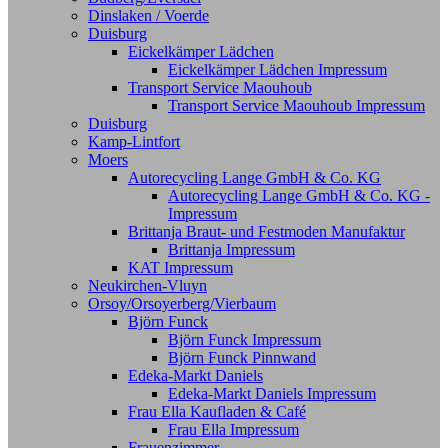
Dinslaken / Voerde
Duisburg
Eickelkämper Lädchen
Eickelkämper Lädchen Impressum
Transport Service Maouhoub
Transport Service Maouhoub Impressum
Duisburg
Kamp-Lintfort
Moers
Autorecycling Lange GmbH & Co. KG
Autorecycling Lange GmbH & Co. KG -
Impressum
Brittanja Braut- und Festmoden Manufaktur
Brittanja Impressum
KAT Impressum
Neukirchen-Vluyn
Orsoy/Orsoyerberg/Vierbaum
Björn Funck
Björn Funck Impressum
Björn Funck Pinnwand
Edeka-Markt Daniels
Edeka-Markt Daniels Impressum
Frau Ella Kaufladen & Café
Frau Ella Impressum
Frauenzimmer