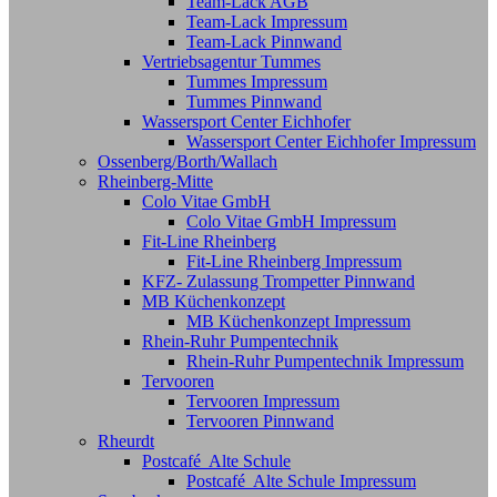
Team-Lack AGB
Team-Lack Impressum
Team-Lack Pinnwand
Vertriebsagentur Tummes
Tummes Impressum
Tummes Pinnwand
Wassersport Center Eichhofer
Wassersport Center Eichhofer Impressum
Ossenberg/Borth/Wallach
Rheinberg-Mitte
Colo Vitae GmbH
Colo Vitae GmbH Impressum
Fit-Line Rheinberg
Fit-Line Rheinberg Impressum
KFZ- Zulassung Trompetter Pinnwand
MB Küchenkonzept
MB Küchenkonzept Impressum
Rhein-Ruhr Pumpentechnik
Rhein-Ruhr Pumpentechnik Impressum
Tervooren
Tervooren Impressum
Tervooren Pinnwand
Rheurdt
Postcafé Alte Schule
Postcafé Alte Schule Impressum