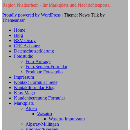
Region Niederrhein - Ihr Marktplatz und Nachrichtenportal
Proudly powered by WordPress
|
Theme: News Talk by
Themeansar
.
Home
Blog
BSV Orsoy
CRCA-Lopez
Datenschutzerklärung
Fotostudio
Foto-Anfrage
Foto-Senden-Formular
Produkte Fotostudio
Impressum
Kontakt-Formular-Seite
Kontaktformular Blog
Krav Maga
Kundenbetreuung Formular
Marktplatz
Alpen
Wasatro
Wasatro Impressum
Alpsray/Millingen
Budberg/Eversael