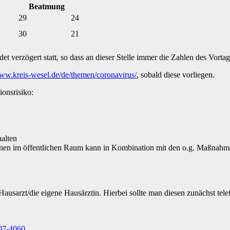
Beatmung
29
24
30
21
 verzögert statt, so dass an dieser Stelle immer die Zahlen des Vortag
www.kreis-wesel.de/de/themen/coronavirus/
, sobald diese vorliegen.
onsrisiko:
alten
 im öffentlichen Raum kann in Kombination mit den o.g. Maßnahmen 
ausarzt/die eigene Hausärztin. Hierbei sollte man diesen zunächst telef
07-4060