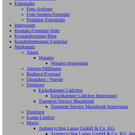
Fotostudio
Foto-Anfrage
Foto-Senden-Formular
Produkte Fotostudio
Impressum
Kontakt-Formular-Seite
Kontaktformular Blog
Kundenbetreuung Formular
Marktplatz
Alpen
Wasatro
Wasatro Impressum
Alpsray/Millingen
Budberg/Eversael
Dinslaken / Voerde
Duisburg
Eickelkämper Lädchen
Eickelkämper Lädchen Impressum
Transport Service Maouhoub
Transport Service Maouhoub Impressum
Duisburg
Kamp-Lintfort
Moers
Autorecycling Lange GmbH & Co. KG
Autorecycling Lange GmbH & Co. KG -Im