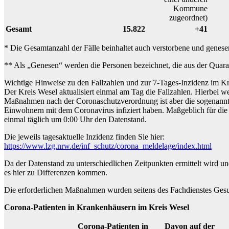
Kommune
zugeordnet)
Gesamt
15.822
+41
* Die Gesamtanzahl der Fälle beinhaltet auch verstorbene und genes
** Als „Genesen“ werden die Personen bezeichnet, die aus der Quara
Wichtige Hinweise zu den Fallzahlen und zur 7-Tages-Inzidenz im Kr
Der Kreis Wesel aktualisiert einmal am Tag die Fallzahlen. Hierbei 
Maßnahmen nach der Coronaschutzverordnung ist aber die sogenannte 
Einwohnern mit dem Coronavirus infiziert haben. Maßgeblich für die
einmal täglich um 0:00 Uhr den Datenstand.
Die jeweils tagesaktuelle Inzidenz finden Sie hier:
https://www.lzg.nrw.de/inf_schutz/corona_meldelage/index.html
Da der Datenstand zu unterschiedlichen Zeitpunkten ermittelt wird 
es hier zu Differenzen kommen.
Die erforderlichen Maßnahmen wurden seitens des Fachdienstes Gesun
Corona-Patienten in Krankenhäusern im Kreis Wesel
Corona-Patienten in
Davon auf der