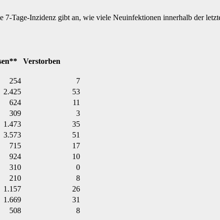
e 7-Tage-Inzidenz gibt an, wie viele Neuinfektionen innerhalb der let
sen**
Verstorben
254
7
2.425
53
624
11
309
3
1.473
35
3.573
51
715
17
924
10
310
0
210
8
1.157
26
1.669
31
508
8