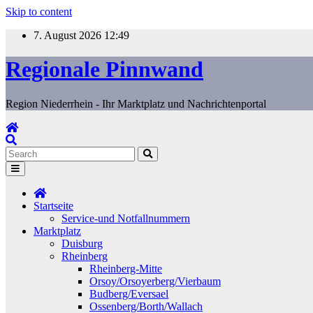
Skip to content
7. August 2026
12:49
Regionale Pinnwand
Region Niederrhein - Ihr Marktplatz und Nachrichtenportal
Startseite
Service-und Notfallnummern
Marktplatz
Duisburg
Rheinberg
Rheinberg-Mitte
Orsoy/Orsoyerberg/Vierbaum
Budberg/Eversael
Ossenberg/Borth/Wallach