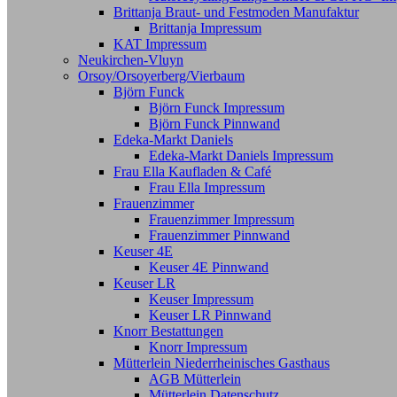
Brittanja Braut- und Festmoden Manufaktur
Brittanja Impressum
KAT Impressum
Neukirchen-Vluyn
Orsoy/Orsoyerberg/Vierbaum
Björn Funck
Björn Funck Impressum
Björn Funck Pinnwand
Edeka-Markt Daniels
Edeka-Markt Daniels Impressum
Frau Ella Kaufladen & Café
Frau Ella Impressum
Frauenzimmer
Frauenzimmer Impressum
Frauenzimmer Pinnwand
Keuser 4E
Keuser 4E Pinnwand
Keuser LR
Keuser Impressum
Keuser LR Pinnwand
Knorr Bestattungen
Knorr Impressum
Mütterlein Niederrheinisches Gasthaus
AGB Mütterlein
Mütterlein Datenschutz