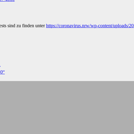
sts sind zu finden unter
https://coronavirus.nrw/wp-content/uploads/2
20“