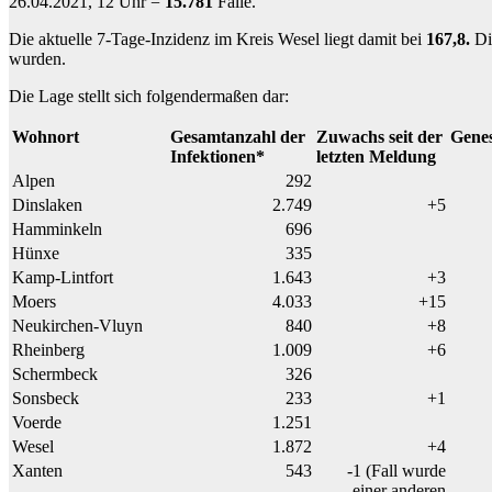
26.04.2021, 12 Uhr =
15.781
Fälle.
Die aktuelle 7-Tage-Inzidenz im Kreis Wesel liegt damit bei
167,8.
Di
wurden.
Die Lage stellt sich folgendermaßen dar:
Wohnort
Gesamtanzahl der
Zuwachs seit der
Gene
Infektionen*
letzten Meldung
Alpen
292
Dinslaken
2.749
+5
Hamminkeln
696
Hünxe
335
Kamp-Lintfort
1.643
+3
Moers
4.033
+15
Neukirchen-Vluyn
840
+8
Rheinberg
1.009
+6
Schermbeck
326
Sonsbeck
233
+1
Voerde
1.251
Wesel
1.872
+4
Xanten
543
-1 (Fall wurde
einer anderen