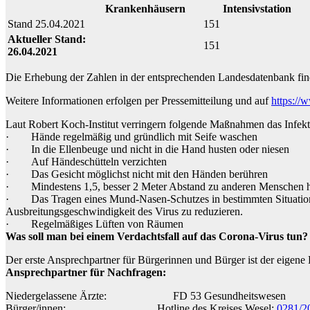
Krankenhäusern
Intensivstation
Stand 25.04.2021
151
Aktueller Stand:
151
26.04.2021
Die Erhebung der Zahlen in der entsprechenden Landesdatenbank findet
Weitere Informationen erfolgen per Pressemitteilung und auf
https://
Laut Robert Koch-Institut verringern folgende Maßnahmen das Infekti
· Hände regelmäßig und gründlich mit Seife waschen
· In die Ellenbeuge und nicht in die Hand husten oder niesen
· Auf Händeschütteln verzichten
· Das Gesicht möglichst nicht mit den Händen berühren
· Mindestens 1,5, besser 2 Meter Abstand zu anderen Menschen h
· Das Tragen eines Mund-Nasen-Schutzes in bestimmten Situationen
Ausbreitungsgeschwindigkeit des Virus zu reduzieren.
· Regelmäßiges Lüften von Räumen
Was soll man bei einem Verdachtsfall auf das Corona-Virus tun?
Der erste Ansprechpartner für Bürgerinnen und Bürger ist der eigene H
Ansprechpartner für Nachfragen:
Niedergelassene Ärzte: FD 53 Gesundheitswesen
Bürger/innen: Hotline des Kreises Wesel:
0281/2