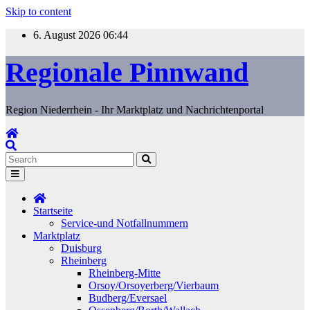
Skip to content
6. August 2026
06:44
Regionale Pinnwand
Region Niederrhein - Ihr Marktplatz und Nachrichtenportal
Startseite
Service-und Notfallnummern
Marktplatz
Duisburg
Rheinberg
Rheinberg-Mitte
Orsoy/Orsoyerberg/Vierbaum
Budberg/Eversael