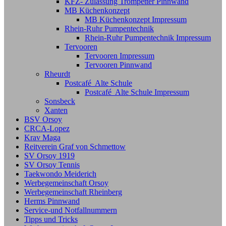
KFZ- Zulassung Trompetter Pinnwand
MB Küchenkonzept
MB Küchenkonzept Impressum
Rhein-Ruhr Pumpentechnik
Rhein-Ruhr Pumpentechnik Impressum
Tervooren
Tervooren Impressum
Tervooren Pinnwand
Rheurdt
Postcafé Alte Schule
Postcafé Alte Schule Impressum
Sonsbeck
Xanten
BSV Orsoy
CRCA-Lopez
Krav Maga
Reitverein Graf von Schmettow
SV Orsoy 1919
SV Orsoy Tennis
Taekwondo Meiderich
Werbegemeinschaft Orsoy
Werbegemeinschaft Rheinberg
Herms Pinnwand
Service-und Notfallnummern
Tipps und Tricks