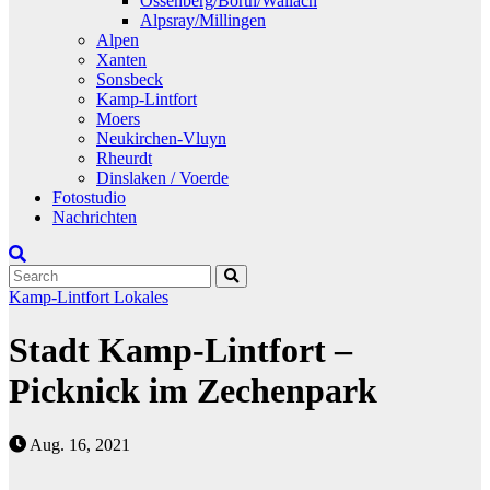
Ossenberg/Borth/Wallach
Alpsray/Millingen
Alpen
Xanten
Sonsbeck
Kamp-Lintfort
Moers
Neukirchen-Vluyn
Rheurdt
Dinslaken / Voerde
Fotostudio
Nachrichten
Kamp-Lintfort
Lokales
Stadt Kamp-Lintfort –
Picknick im Zechenpark
Aug. 16, 2021