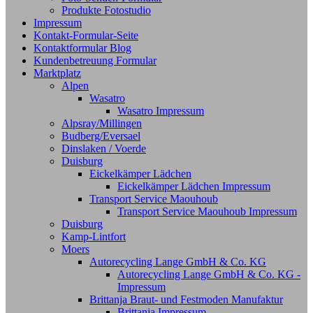
Produkte Fotostudio
Impressum
Kontakt-Formular-Seite
Kontaktformular Blog
Kundenbetreuung Formular
Marktplatz
Alpen
Wasatro
Wasatro Impressum
Alpsray/Millingen
Budberg/Eversael
Dinslaken / Voerde
Duisburg
Eickelkämper Lädchen
Eickelkämper Lädchen Impressum
Transport Service Maouhoub
Transport Service Maouhoub Impressum
Duisburg
Kamp-Lintfort
Moers
Autorecycling Lange GmbH & Co. KG
Autorecycling Lange GmbH & Co. KG -
Impressum
Brittanja Braut- und Festmoden Manufaktur
Brittanja Impressum