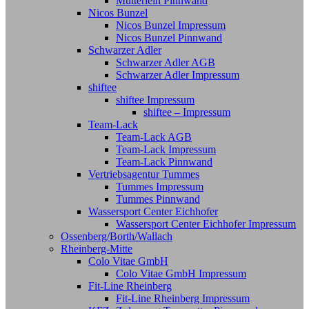
Mütterlein Pinnwand
Nicos Bunzel
Nicos Bunzel Impressum
Nicos Bunzel Pinnwand
Schwarzer Adler
Schwarzer Adler AGB
Schwarzer Adler Impressum
shiftee
shiftee Impressum
shiftee – Impressum
Team-Lack
Team-Lack AGB
Team-Lack Impressum
Team-Lack Pinnwand
Vertriebsagentur Tummes
Tummes Impressum
Tummes Pinnwand
Wassersport Center Eichhofer
Wassersport Center Eichhofer Impressum
Ossenberg/Borth/Wallach
Rheinberg-Mitte
Colo Vitae GmbH
Colo Vitae GmbH Impressum
Fit-Line Rheinberg
Fit-Line Rheinberg Impressum