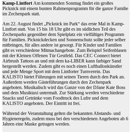
Kamp-Lintfort
Am kommenden Sonntag findet ein großes
Picknick mit einem bunten Rahmenprogramm für die ganze Familie
im Zechenpark statt.
Am 22. August findet „Picknick im Park“ das erste Mal in Kamp-
Lintfort statt. Von 15 bis 18 Uhr gibt es im südlichen Teil des
Zechenparks gegenüber dem Spielplatz ein vielfältiges Programm
für Familien. Picknickdecken und Sonnenschutz sollte jeder selber
mitbringen, für alles andere ist gesorgt. Für Kinder und Familien
gibt es verschiedene Mitmachangebote. Zum Beispiel Seifenblasen
mit der Kleinen Offenen Tür Gestfeld. Das CEC Connect bietet
Airbrush Tattoos an und mit dem ka-LIBER kann farbiger Sand
hergestellt werden. Zudem gibt es noch einen Luftballonkünstler
und jede Menge Sport mit dem Lintforter Turnverein. Das
KALISTO bietet Führungen mit seinen Tieren durch den Park an.
Außerdem werden Gästeführungen durch den Zechenpark
angeboten. Musikalisch wird das Ganze von der DJane Kate Boss
und dem Musiktaxi untermalt. Zur Stärkung werden verschiedene
Snacks und Getränke vom Foodtruck des Lufre und dem
KALISTO angeboten. Der Eintritt ist frei.
Während der Veranstaltung gelten die bekannten Abstands- und
Hygieneregeln, zudem muss bei den verschiedenen Angeboten ab 6
Jahren eine Maske getragen werden.