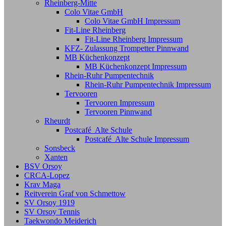
Rheinberg-Mitte
Colo Vitae GmbH
Colo Vitae GmbH Impressum
Fit-Line Rheinberg
Fit-Line Rheinberg Impressum
KFZ- Zulassung Trompetter Pinnwand
MB Küchenkonzept
MB Küchenkonzept Impressum
Rhein-Ruhr Pumpentechnik
Rhein-Ruhr Pumpentechnik Impressum
Tervooren
Tervooren Impressum
Tervooren Pinnwand
Rheurdt
Postcafé Alte Schule
Postcafé Alte Schule Impressum
Sonsbeck
Xanten
BSV Orsoy
CRCA-Lopez
Krav Maga
Reitverein Graf von Schmettow
SV Orsoy 1919
SV Orsoy Tennis
Taekwondo Meiderich