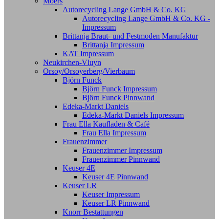
Moers
Autorecycling Lange GmbH & Co. KG
Autorecycling Lange GmbH & Co. KG -
Impressum
Brittanja Braut- und Festmoden Manufaktur
Brittanja Impressum
KAT Impressum
Neukirchen-Vluyn
Orsoy/Orsoyerberg/Vierbaum
Björn Funck
Björn Funck Impressum
Björn Funck Pinnwand
Edeka-Markt Daniels
Edeka-Markt Daniels Impressum
Frau Ella Kaufladen & Café
Frau Ella Impressum
Frauenzimmer
Frauenzimmer Impressum
Frauenzimmer Pinnwand
Keuser 4E
Keuser 4E Pinnwand
Keuser LR
Keuser Impressum
Keuser LR Pinnwand
Knorr Bestattungen