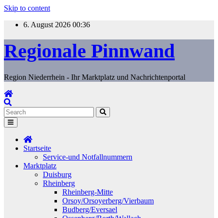
Skip to content
6. August 2026
00:36
Regionale Pinnwand
Region Niederrhein - Ihr Marktplatz und Nachrichtenportal
Startseite
Service-und Notfallnummern
Marktplatz
Duisburg
Rheinberg
Rheinberg-Mitte
Orsoy/Orsoyerberg/Vierbaum
Budberg/Eversael