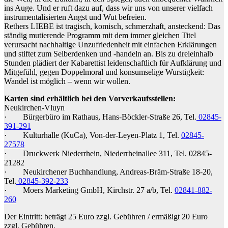
ins Auge. Und er ruft dazu auf, dass wir uns von unserer vielfach
instrumentalisierten Angst und Wut befreien.
Rethers LIEBE ist tragisch, komisch, schmerzhaft, ansteckend: Das
ständig mutierende Programm mit dem immer gleichen Titel
verursacht nachhaltige Unzufriedenheit mit einfachen Erklärungen
und stiftet zum Selberdenken und -handeln an. Bis zu dreieinhalb
Stunden plädiert der Kabarettist leidenschaftlich für Aufklärung und
Mitgefühl, gegen Doppelmoral und konsumselige Wurstigkeit:
Wandel ist möglich – wenn wir wollen.
Karten sind erhältlich bei den Vorverkaufsstellen:
Neukirchen-Vluyn
· Bürgerbüro im Rathaus, Hans-Böckler-Straße 26, Tel.
02845-
391-291
· Kulturhalle (KuCa), Von-der-Leyen-Platz 1, Tel.
02845-
27578
· Druckwerk Niederrhein, Niederrheinallee 311, Tel. 02845-
21282
· Neukirchener Buchhandlung, Andreas-Bräm-Straße 18-20,
Tel.
02845-392-233
· Moers Marketing GmbH, Kirchstr. 27 a/b, Tel.
02841-882-
260
Der Eintritt: beträgt 25 Euro zzgl. Gebühren / ermäßigt 20 Euro
zzgl. Gebühren.