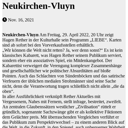
Neukirchen-Vluyn
Nov. 16, 2021
Neukirch
en-Vluyn
Am Freitag, 29. April 2022, 20 Uhr zeigt
Hagen Rether in der Kulturhalle sein Programm „LIEBE“. Karten
sind ab sofort bei den Vorverkaufsstellen erhältlich.
„Wir können die Welt nicht retten? Ja, wer denn sonst?“ Es ist kein
klassisches Kabarett, was Hagen Rether seinem Publikum serviert,
sondern eher ein assoziatives Spiel, ein Mitdenkangebot. Der
Kabarettist verweigert die Verengung komplexer Zusammenhänge
und gesellschaftlicher wie politischer Absurditäten auf bloße
Pointen. Auch das Schlachten von Sündenböcken und das satirische
Verfeuern der üblichen medialen Strohmänner sind seine Sache
nicht, denn die Verantwortung tragen schließlich nicht allein „die da
oben“.
In aller Ausführlichkeit verknüpft Rether Aktuelles mit
Vergessenem, Nahes mit Fernem, stellt infrage, bestreitet, zweifelt.
An zentralen Glaubenssätzen westlicher „Zivilisation“ rüttelt er
gründlich, sogenannte Sachzwänge gibt er als kollektive Fiktionen
dem Gelächter preis. Mit überraschenden Vergleichen verführt er
das Publikum zum Perspektivwechsel – zu einem anderen Blick auf
die Welt, in die Zukunft, in den Spiegel, auch unbequemer Wahrheit