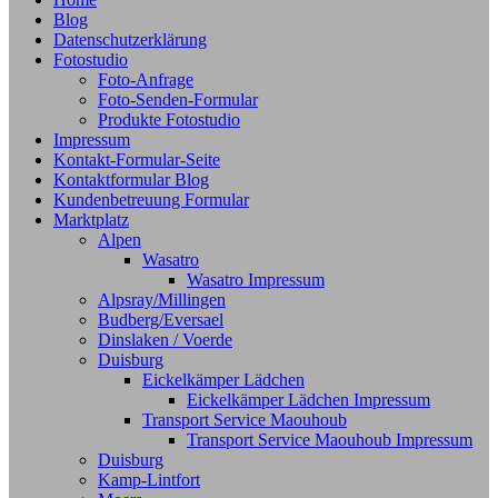
Blog
Datenschutzerklärung
Fotostudio
Foto-Anfrage
Foto-Senden-Formular
Produkte Fotostudio
Impressum
Kontakt-Formular-Seite
Kontaktformular Blog
Kundenbetreuung Formular
Marktplatz
Alpen
Wasatro
Wasatro Impressum
Alpsray/Millingen
Budberg/Eversael
Dinslaken / Voerde
Duisburg
Eickelkämper Lädchen
Eickelkämper Lädchen Impressum
Transport Service Maouhoub
Transport Service Maouhoub Impressum
Duisburg
Kamp-Lintfort