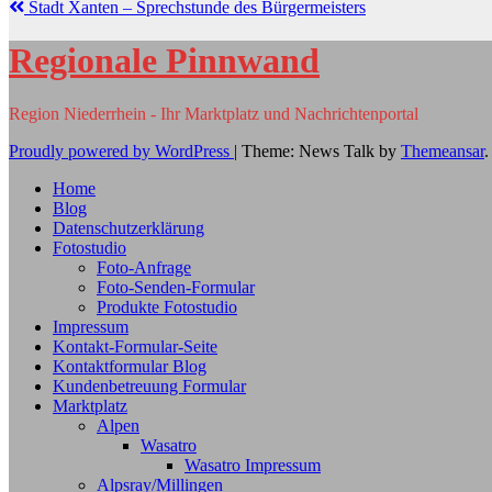
Stadt Xanten – Sprechstunde des Bürgermeisters
Regionale Pinnwand
Region Niederrhein - Ihr Marktplatz und Nachrichtenportal
Proudly powered by WordPress
|
Theme: News Talk by
Themeansar
.
Home
Blog
Datenschutzerklärung
Fotostudio
Foto-Anfrage
Foto-Senden-Formular
Produkte Fotostudio
Impressum
Kontakt-Formular-Seite
Kontaktformular Blog
Kundenbetreuung Formular
Marktplatz
Alpen
Wasatro
Wasatro Impressum
Alpsray/Millingen