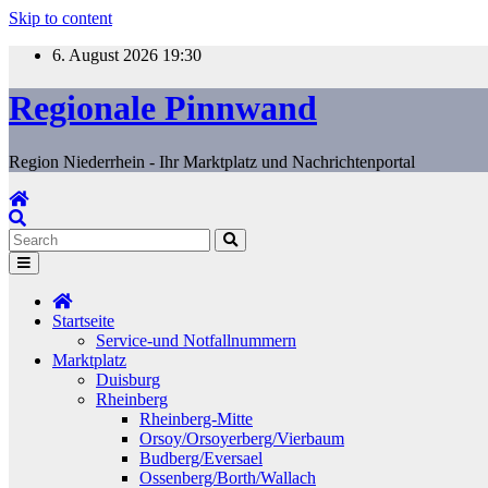
Skip to content
6. August 2026
19:30
Regionale Pinnwand
Region Niederrhein - Ihr Marktplatz und Nachrichtenportal
Startseite
Service-und Notfallnummern
Marktplatz
Duisburg
Rheinberg
Rheinberg-Mitte
Orsoy/Orsoyerberg/Vierbaum
Budberg/Eversael
Ossenberg/Borth/Wallach