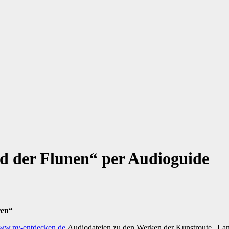
d der Flunen“ per Audioguide
ren“
ww.nv-entdecken.de
Audiodateien zu den Werken der Kunstroute „Land