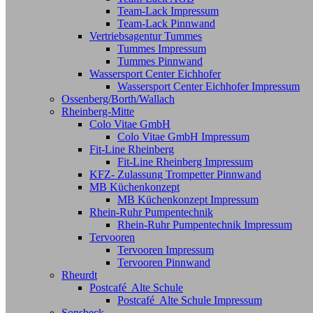
Team-Lack Impressum
Team-Lack Pinnwand
Vertriebsagentur Tummes
Tummes Impressum
Tummes Pinnwand
Wassersport Center Eichhofer
Wassersport Center Eichhofer Impressum
Ossenberg/Borth/Wallach
Rheinberg-Mitte
Colo Vitae GmbH
Colo Vitae GmbH Impressum
Fit-Line Rheinberg
Fit-Line Rheinberg Impressum
KFZ- Zulassung Trompetter Pinnwand
MB Küchenkonzept
MB Küchenkonzept Impressum
Rhein-Ruhr Pumpentechnik
Rhein-Ruhr Pumpentechnik Impressum
Tervooren
Tervooren Impressum
Tervooren Pinnwand
Rheurdt
Postcafé Alte Schule
Postcafé Alte Schule Impressum
Sonsbeck