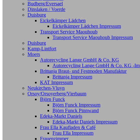
Budberg/Eversael
Dinslaken / Voerde
Duisburg
Eickelkämper Lädchen
Eickelkämper Lädchen Impressum
Transport Service Maouhoub
Transport Service Maouhoub Impressum
Duisburg
Kamp-Lintfort
Moers
Autorecycling Lange GmbH & Co. KG
Autorecycling Lange GmbH & Co. KG -Im
Brittanja Braut- und Festmoden Manufaktur
Brittanja Impressum
KAT Impressum
Neukirchen-Vluyn
Orsoy/Orsoyerberg/Vierbaum
Björn Funck
Björn Funck Impressum
Björn Funck Pinnwand
Edeka-Markt Daniels
Edeka-Markt Daniels Impressum
Frau Ella Kaufladen & Café
Frau Ella Impressum
Frauenzimmer