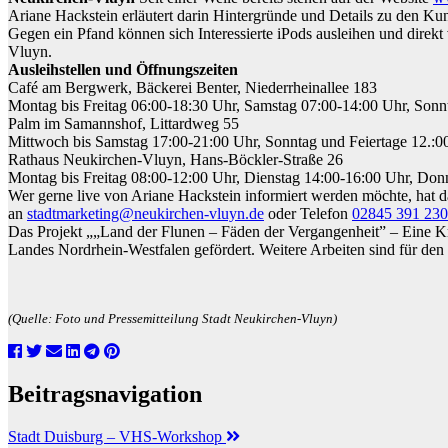
Ariane Hackstein erläutert darin Hintergründe und Details zu den 
Gegen ein Pfand können sich Interessierte iPods ausleihen und dire
Vluyn.
Ausleihstellen und Öffnungszeiten
Café am Bergwerk, Bäckerei Benter, Niederrheinallee 183
Montag bis Freitag 06:00-18:30 Uhr, Samstag 07:00-14:00 Uhr, Sonn
Palm im Samannshof, Littardweg 55
Mittwoch bis Samstag 17:00-21:00 Uhr, Sonntag und Feiertage 12.:00
Rathaus Neukirchen-Vluyn, Hans-Böckler-Straße 26
Montag bis Freitag 08:00-12:00 Uhr, Dienstag 14:00-16:00 Uhr, Don
Wer gerne live von Ariane Hackstein informiert werden möchte, hat d
an
stadtmarketing@neukirchen-vluyn.de
oder Telefon
02845 391 230
Das Projekt „„Land der Flunen – Fäden der Vergangenheit” – Eine Kr
Landes Nordrhein-Westfalen gefördert. Weitere Arbeiten sind für de
(Quelle: Foto und Pressemitteilung Stadt Neukirchen-Vluyn)
Beitragsnavigation
Stadt Duisburg – VHS-Workshop