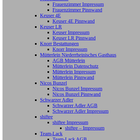
Frauenzimmer Impressum
Frauenzimmer Pinnwand
Keuser 4E
Keuser 4E Pinnwand
Keuser LR
Keuser Impressum
Keuser LR Pinnwand
Knorr Bestattungen
Knorr Impressum
Mütterlein Niederrheinisches Gasthaus
AGB Mütterlein
Mütterlein Datenschutz
Mütterlein Impressum
Mütterlein Pinnwand
Nicos Bunzel
Nicos Bunzel Impressum
Nicos Bunzel Pinnwand
Schwarzer Adler
Schwarzer Adler AGB
Schwarzer Adler Impressum
shiftee
shiftee Impressum
shiftee – Impressum
Team-Lack
Team-Lack AGB