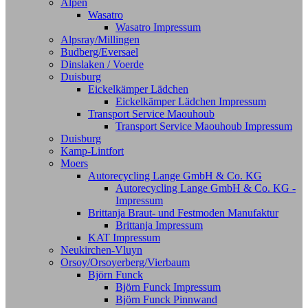
Alpen
Wasatro
Wasatro Impressum
Alpsray/Millingen
Budberg/Eversael
Dinslaken / Voerde
Duisburg
Eickelkämper Lädchen
Eickelkämper Lädchen Impressum
Transport Service Maouhoub
Transport Service Maouhoub Impressum
Duisburg
Kamp-Lintfort
Moers
Autorecycling Lange GmbH & Co. KG
Autorecycling Lange GmbH & Co. KG -
Impressum
Brittanja Braut- und Festmoden Manufaktur
Brittanja Impressum
KAT Impressum
Neukirchen-Vluyn
Orsoy/Orsoyerberg/Vierbaum
Björn Funck
Björn Funck Impressum
Björn Funck Pinnwand