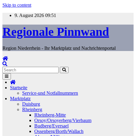
Skip to content
9. August 2026
09:51
Regionale Pinnwand
Region Niederrhein - Ihr Marktplatz und Nachrichtenportal
Startseite
Service-und Notfallnummern
Marktplatz
Duisburg
Rheinberg
Rheinberg-Mitte
Orsoy/Orsoyerberg/Vierbaum
Budberg/Eversael
Ossenberg/Borth/Wallach