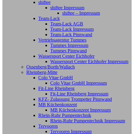
shiftee
shiftee Impressum
shiftee – Impressum
Team-Lack
Team-Lack AGB
Team-Lack Impressum
Team-Lack Pinnwand
Vertriebsagentur Tummes
Tummes Impressum
Tummes Pinnwand
Wassersport Center Eichhofer
Wassersport Center Eichhofer Impressum
Ossenberg/Borth/Wallach
Rheinberg-Mitte
Colo Vitae GmbH
Colo Vitae GmbH Impressum
Fit-Line Rheinberg
Fit-Line Rheinberg Impressum
KFZ- Zulassung Trompetter Pinnwand
MB Küchenkonzept
MB Küchenkonzept Impressum
Rhein-Ruhr Pumpentechnik
Rhein-Ruhr Pumpentechnik Impressum
Tervooren
Tervooren Impressum