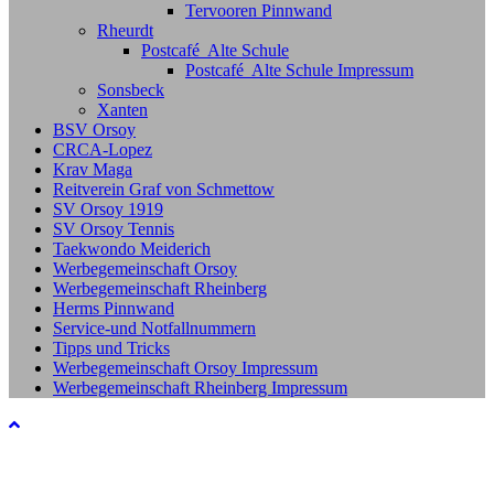
Tervooren Pinnwand
Rheurdt
Postcafé Alte Schule
Postcafé Alte Schule Impressum
Sonsbeck
Xanten
BSV Orsoy
CRCA-Lopez
Krav Maga
Reitverein Graf von Schmettow
SV Orsoy 1919
SV Orsoy Tennis
Taekwondo Meiderich
Werbegemeinschaft Orsoy
Werbegemeinschaft Rheinberg
Herms Pinnwand
Service-und Notfallnummern
Tipps und Tricks
Werbegemeinschaft Orsoy Impressum
Werbegemeinschaft Rheinberg Impressum