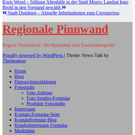
Kreis Wesel – Stiftung Altenhilfe in der Stadt Moers: Landrat Ingo
Brohl in den Vorstand gewählt
Stadt Duisburg – Aktuelle Informationen zum Coronavirus
Regionale Pinnwand
Region Niederrhein - Ihr Marktplatz und Nachrichtenportal
Proudly powered by WordPress
|
Theme: News Talk by
Themeansar
.
Home
Blog
Datenschutzerklärung
Fotostudio
Foto-Anfrage
Foto-Senden-Formular
Produkte Fotostudio
Impressum
Kontakt-Formular-Seite
Kontaktformular Blog
Kundenbetreuung Formular
Marktplatz