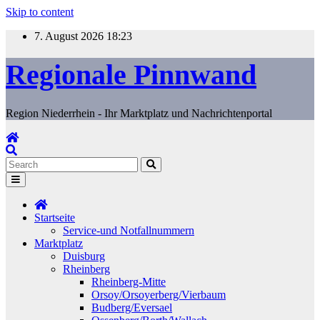
Skip to content
7. August 2026
18:23
Regionale Pinnwand
Region Niederrhein - Ihr Marktplatz und Nachrichtenportal
Startseite
Service-und Notfallnummern
Marktplatz
Duisburg
Rheinberg
Rheinberg-Mitte
Orsoy/Orsoyerberg/Vierbaum
Budberg/Eversael