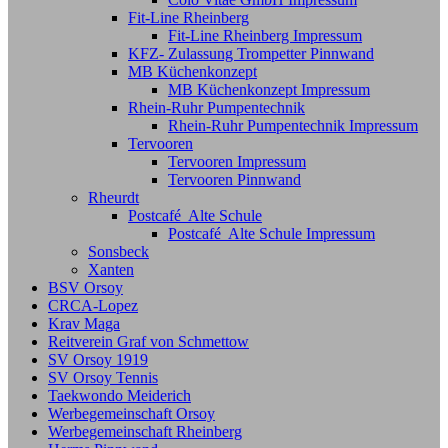
Fit-Line Rheinberg
Fit-Line Rheinberg Impressum
KFZ- Zulassung Trompetter Pinnwand
MB Küchenkonzept
MB Küchenkonzept Impressum
Rhein-Ruhr Pumpentechnik
Rhein-Ruhr Pumpentechnik Impressum
Tervooren
Tervooren Impressum
Tervooren Pinnwand
Rheurdt
Postcafé Alte Schule
Postcafé Alte Schule Impressum
Sonsbeck
Xanten
BSV Orsoy
CRCA-Lopez
Krav Maga
Reitverein Graf von Schmettow
SV Orsoy 1919
SV Orsoy Tennis
Taekwondo Meiderich
Werbegemeinschaft Orsoy
Werbegemeinschaft Rheinberg