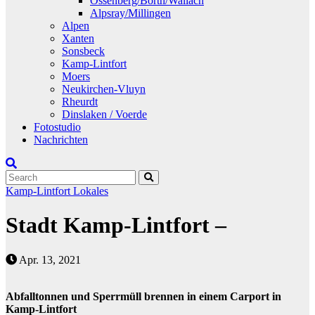
Ossenberg/Borth/Wallach
Alpsray/Millingen
Alpen
Xanten
Sonsbeck
Kamp-Lintfort
Moers
Neukirchen-Vluyn
Rheurdt
Dinslaken / Voerde
Fotostudio
Nachrichten
Kamp-Lintfort
Lokales
Stadt Kamp-Lintfort –
Apr. 13, 2021
Abfalltonnen und Sperrmüll brennen in einem Carport in
Kamp-Lintfort