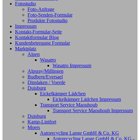
Fotostudio
Foto-Anfrage
Foto-Senden-Formular
Produkte Fotostudio
Impressum
Kontakt-Formular-Seite
Kontaktformular Blog
Kundenbetreuung Formular
Marktplatz
Alpen
Wasatro
Wasatro Impressum
Alpsray/Millingen
Budberg/Eversael
Dinslaken / Voerde
Duisburg
Eickelkämper Lädchen
Eickelkämper Lädchen Impressum
Transport Service Maouhoub
Transport Service Maouhoub Impressum
Duisburg
Kamp-Lintfort
Moers
Autorecycling Lange GmbH & Co. KG
Autorecycling Lange GmbH & Co. KG -