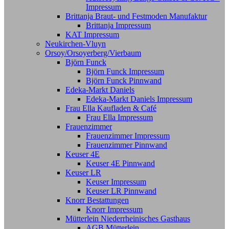
Impressum
Brittanja Braut- und Festmoden Manufaktur
Brittanja Impressum
KAT Impressum
Neukirchen-Vluyn
Orsoy/Orsoyerberg/Vierbaum
Björn Funck
Björn Funck Impressum
Björn Funck Pinnwand
Edeka-Markt Daniels
Edeka-Markt Daniels Impressum
Frau Ella Kaufladen & Café
Frau Ella Impressum
Frauenzimmer
Frauenzimmer Impressum
Frauenzimmer Pinnwand
Keuser 4E
Keuser 4E Pinnwand
Keuser LR
Keuser Impressum
Keuser LR Pinnwand
Knorr Bestattungen
Knorr Impressum
Mütterlein Niederrheinisches Gasthaus
AGB Mütterlein