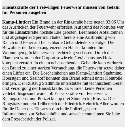
Einsatzkräfte der Freiwilligen Feuerwehr müssen von Gefahr
für Personen ausgehen
Kamp-Lintfort
Ein Brand an der Ringstraße hatte gegen 03:06 Uhr
das Ausrücken der Feuerwehr erfordert. Aufgrund des Notrufes war
für die Einsatzkräfte höchste Eile geboten. Brennende Abfalltonnen
und abgelagerter Sperrmüll hatten bereits eine Ausbreitung von
Rauch und Feuer auf benachbarte Gebäudeteile zur Folge. Die
Bewohner der beiden angrenzenden Häuser konnten ihre
Wohnungen glücklicherweise rechtzeitig verlassen. Durch die
Flammen wurden der Carport sowie ein Gerätehaus aus Holz
komplett zerstört. In einem nebenstehenden Gebäude kam es durch
den Brand zu einer starken Verrauchung, die Feuerwehr setzte daher
einen Lüfter ein. Die Löscheinheiten aus Kamp-Lintfort Stadtmitte,
Hoerstgen und Saalhoff konnten den Brand schnell unter Kontrolle
bringen. Der Rüstzug Stadtmitte unterstützte mit technischem Gerät
und Versorgung der Einsatzkräfte. Es wurden keine Personen
verletzt. Insgesamt waren 50 Einsatzkräfte von Feuerwehr,
Rettungsdienst und Polizei knapp drei Stunden im Einsatz. Die
Ringstraße und ein Teilbereich der Friedrich-Heinrich-Allee wurden
für die Dauer des Einsatzes durch die Polizei gesperrt.
Informationen zur Schadenhöhe und -ursache entnehmen Sie bitte
dem Pressebericht der Polizei.