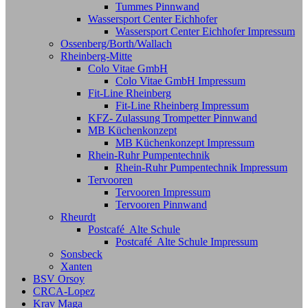
Tummes Pinnwand
Wassersport Center Eichhofer
Wassersport Center Eichhofer Impressum
Ossenberg/Borth/Wallach
Rheinberg-Mitte
Colo Vitae GmbH
Colo Vitae GmbH Impressum
Fit-Line Rheinberg
Fit-Line Rheinberg Impressum
KFZ- Zulassung Trompetter Pinnwand
MB Küchenkonzept
MB Küchenkonzept Impressum
Rhein-Ruhr Pumpentechnik
Rhein-Ruhr Pumpentechnik Impressum
Tervooren
Tervooren Impressum
Tervooren Pinnwand
Rheurdt
Postcafé Alte Schule
Postcafé Alte Schule Impressum
Sonsbeck
Xanten
BSV Orsoy
CRCA-Lopez
Krav Maga