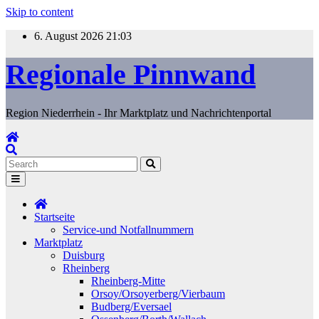
Skip to content
6. August 2026
21:03
Regionale Pinnwand
Region Niederrhein - Ihr Marktplatz und Nachrichtenportal
Startseite
Service-und Notfallnummern
Marktplatz
Duisburg
Rheinberg
Rheinberg-Mitte
Orsoy/Orsoyerberg/Vierbaum
Budberg/Eversael