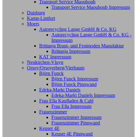
Transport Service Maouhoub
Transport Service Maouhoub Impressum
Duisburg
Kamp-Lintfort
Moers
Autorecycling Lange GmbH & Co. KG
Autorecycling Lange GmbH & Co. KG -
Impressum
Brittanja Braut- und Festmoden Manufaktur
Brittanja Impressum
KAT Impressum
Neukirchen-Vluyn
Orsoy/Orsoyerberg/Vierbaum
Björn Funck
Björn Funck Impressum
Björn Funck Pinnwand
Edeka-Markt Daniels
Edeka-Markt Daniels Impressum
Frau Ella Kaufladen & Café
Frau Ella Impressum
Frauenzimmer
Frauenzimmer Impressum
Frauenzimmer Pinnwand
Keuser 4E
Keuser 4E Pinnwand