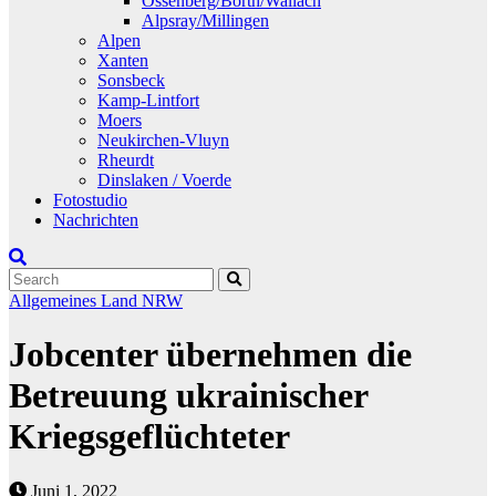
Ossenberg/Borth/Wallach
Alpsray/Millingen
Alpen
Xanten
Sonsbeck
Kamp-Lintfort
Moers
Neukirchen-Vluyn
Rheurdt
Dinslaken / Voerde
Fotostudio
Nachrichten
Allgemeines
Land NRW
Jobcenter übernehmen die
Betreuung ukrainischer
Kriegsgeflüchteter
Juni 1, 2022