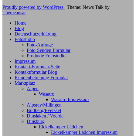
Proudly powered by WordPress
|
Theme: News Talk by
Themeansar
.
Home
Blog
Datenschutzerklärung
Fotostudio
Foto-Anfrage
Foto-Senden-Formular
Produkte Fotostudio
Impressum
Kontakt-Formular-Seite
Kontaktformular Blog
Kundenbetreuung Formular
Marktplatz
Alpen
Wasatro
Wasatro Impressum
Alpsray/Millingen
Budberg/Eversael
Dinslaken / Voerde
Duisburg
Eickelkämper Lädchen
Eickelkämper Lädchen Impressum