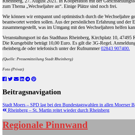
Rheinberg, 27. August 2021. In Kooperation mit der Gleichstellungs
zum Thema „Wechseljahre an“. Einige Plätze sind noch frei.
Wie können wir entspannt und optimistisch durch die Wechseljahre g
beantwortet werden sollen. Aus der persönlichen Erfahrung und der 
zusammengestellt, was im Umgang mit den Wechseljahren helfen kan
Veranstaltungsort ist das Stadthaus Rheinberg, Kirchplatz 10, 4749
Die Kursgebühr beträgt 10,00 Euro. Es gilt die 3G-Regel. Anmeldu
rheinberg.de oder telefonisch unter der Rufnummer
02843 907400.
(Quelle: Pressemitteilung Stadt Rheinberg)
Foto (Privat)
Beitragsnavigation
Stadt Moers – SPD lag bei den Bundestagswahlen in allen Moerser 
Rheinberg – St. Martin reitet wieder durch Rheinberg
Regionale Pinnwand