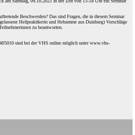
eck am Samstag, 09.10.2021 in der Zeit von 15-18 Uhr ein Seminar
auftretende Beschwerden? Das sind Fragen, die in diesem Seminar
dergelassene Heilpraktikerin und Hebamme aus Duisburg) Vorschläge
Teilnehmerinnen zu beantworten.
A405010 sind bei der VHS online möglich unter www.vhs-