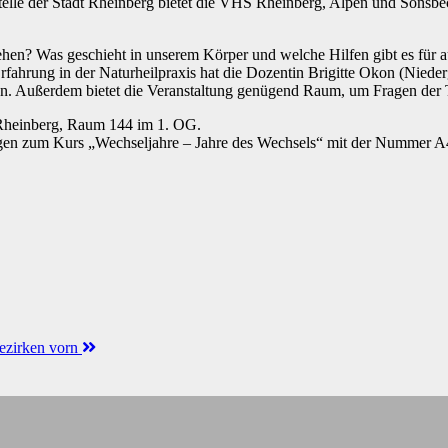
stelle der Stadt Rheinberg bietet die VHS Rheinberg, Alpen und Sonsb
ehen? Was geschieht in unserem Körper und welche Hilfen gibt es für 
Erfahrung in der Naturheilpraxis hat die Dozentin Brigitte Okon (Nie
n. Außerdem bietet die Veranstaltung genügend Raum, um Fragen der 
5 Rheinberg, Raum 144 im 1. OG.
ngen zum Kurs „Wechseljahre – Jahre des Wechsels“ mit der Nummer 
Bezirken vorn