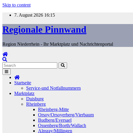
Skip to content
7. August 2026
16:15
Regionale Pinnwand
Region Niederrhein - Ihr Marktplatz und Nachrichtenportal
Startseite
Service-und Notfallnummern
Marktplatz
Duisburg
Rheinberg
Rheinberg-Mitte
Orsoy/Orsoyerberg/Vierbaum
Budberg/Eversael
Ossenberg/Borth/Wallach
Alpsray/Millingen