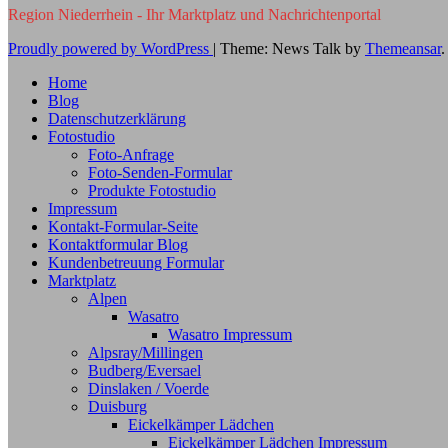
Region Niederrhein - Ihr Marktplatz und Nachrichtenportal
Proudly powered by WordPress
|
Theme: News Talk by
Themeansar
.
Home
Blog
Datenschutzerklärung
Fotostudio
Foto-Anfrage
Foto-Senden-Formular
Produkte Fotostudio
Impressum
Kontakt-Formular-Seite
Kontaktformular Blog
Kundenbetreuung Formular
Marktplatz
Alpen
Wasatro
Wasatro Impressum
Alpsray/Millingen
Budberg/Eversael
Dinslaken / Voerde
Duisburg
Eickelkämper Lädchen
Eickelkämper Lädchen Impressum