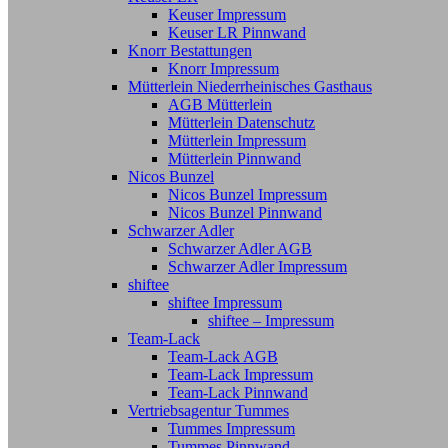
Keuser Impressum
Keuser LR Pinnwand
Knorr Bestattungen
Knorr Impressum
Mütterlein Niederrheinisches Gasthaus
AGB Mütterlein
Mütterlein Datenschutz
Mütterlein Impressum
Mütterlein Pinnwand
Nicos Bunzel
Nicos Bunzel Impressum
Nicos Bunzel Pinnwand
Schwarzer Adler
Schwarzer Adler AGB
Schwarzer Adler Impressum
shiftee
shiftee Impressum
shiftee – Impressum
Team-Lack
Team-Lack AGB
Team-Lack Impressum
Team-Lack Pinnwand
Vertriebsagentur Tummes
Tummes Impressum
Tummes Pinnwand