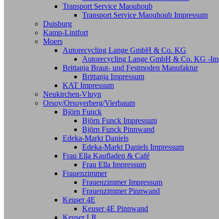
Transport Service Maouhoub
Transport Service Maouhoub Impressum
Duisburg
Kamp-Lintfort
Moers
Autorecycling Lange GmbH & Co. KG
Autorecycling Lange GmbH & Co. KG -Im
Brittanja Braut- und Festmoden Manufaktur
Brittanja Impressum
KAT Impressum
Neukirchen-Vluyn
Orsoy/Orsoyerberg/Vierbaum
Björn Funck
Björn Funck Impressum
Björn Funck Pinnwand
Edeka-Markt Daniels
Edeka-Markt Daniels Impressum
Frau Ella Kaufladen & Café
Frau Ella Impressum
Frauenzimmer
Frauenzimmer Impressum
Frauenzimmer Pinnwand
Keuser 4E
Keuser 4E Pinnwand
Keuser LR