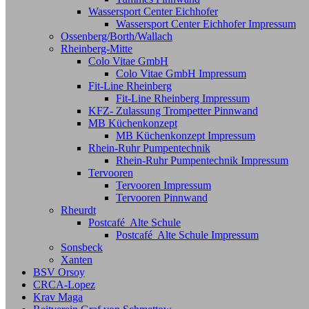
Wassersport Center Eichhofer
Wassersport Center Eichhofer Impressum
Ossenberg/Borth/Wallach
Rheinberg-Mitte
Colo Vitae GmbH
Colo Vitae GmbH Impressum
Fit-Line Rheinberg
Fit-Line Rheinberg Impressum
KFZ- Zulassung Trompetter Pinnwand
MB Küchenkonzept
MB Küchenkonzept Impressum
Rhein-Ruhr Pumpentechnik
Rhein-Ruhr Pumpentechnik Impressum
Tervooren
Tervooren Impressum
Tervooren Pinnwand
Rheurdt
Postcafé Alte Schule
Postcafé Alte Schule Impressum
Sonsbeck
Xanten
BSV Orsoy
CRCA-Lopez
Krav Maga