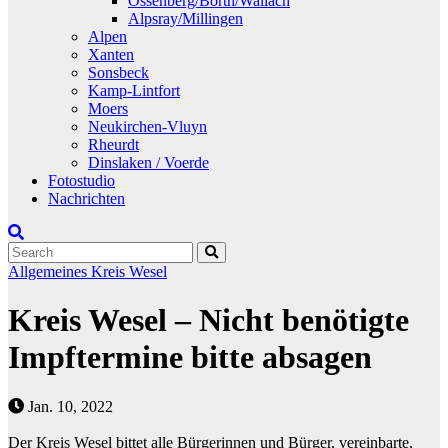
Ossenberg/Borth/Wallach
Alpsray/Millingen
Alpen
Xanten
Sonsbeck
Kamp-Lintfort
Moers
Neukirchen-Vluyn
Rheurdt
Dinslaken / Voerde
Fotostudio
Nachrichten
Allgemeines
Kreis Wesel
Kreis Wesel – Nicht benötigte
Impftermine bitte absagen
Jan. 10, 2022
Der Kreis Wesel bittet alle Bürgerinnen und Bürger, vereinbarte,