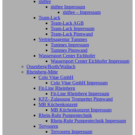
shiftee
shiftee Impressum
shiftee – Impressum
Team-Lack
Team-Lack AGB
Team-Lack Impressum
Team-Lack Pinnwand
Vertriebsagentur Tummes
Tummes Impressum
Tummes Pinnwand
Wassersport Center Eichhofer
Wassersport Center Eichhofer Impressum
Ossenberg/Borth/Wallach
Rheinberg-Mitte
Colo Vitae GmbH
Colo Vitae GmbH Impressum
Fit-Line Rheinberg
Fit-Line Rheinberg Impressum
KFZ- Zulassung Trompetter Pinnwand
MB Küchenkonzept
MB Küchenkonzept Impressum
Rhein-Ruhr Pumpentechnik
Rhein-Ruhr Pumpentechnik Impressum
Tervooren
Tervooren Impressum