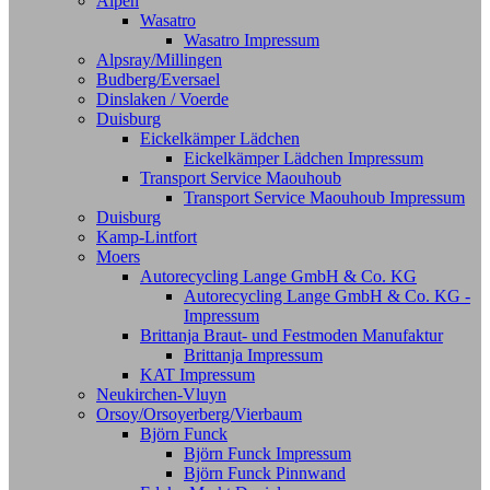
Alpen
Wasatro
Wasatro Impressum
Alpsray/Millingen
Budberg/Eversael
Dinslaken / Voerde
Duisburg
Eickelkämper Lädchen
Eickelkämper Lädchen Impressum
Transport Service Maouhoub
Transport Service Maouhoub Impressum
Duisburg
Kamp-Lintfort
Moers
Autorecycling Lange GmbH & Co. KG
Autorecycling Lange GmbH & Co. KG -
Impressum
Brittanja Braut- und Festmoden Manufaktur
Brittanja Impressum
KAT Impressum
Neukirchen-Vluyn
Orsoy/Orsoyerberg/Vierbaum
Björn Funck
Björn Funck Impressum
Björn Funck Pinnwand