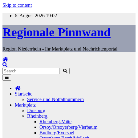
Skip to content
6. August 2026
19:02
Regionale Pinnwand
Region Niederrhein - Ihr Marktplatz und Nachrichtenportal
Startseite
Service-und Notfallnummern
Marktplatz
Duisburg
Rheinberg
Rheinberg-Mitte
Orsoy/Orsoyerberg/Vierbaum
Budberg/Eversael