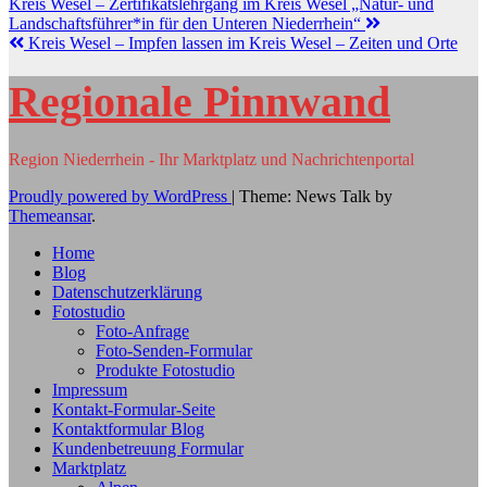
Kreis Wesel – Zertifikatslehrgang im Kreis Wesel „Natur- und
Landschaftsführer*in für den Unteren Niederrhein“
Kreis Wesel – Impfen lassen im Kreis Wesel – Zeiten und Orte
Regionale Pinnwand
Region Niederrhein - Ihr Marktplatz und Nachrichtenportal
Proudly powered by WordPress
|
Theme: News Talk by
Themeansar
.
Home
Blog
Datenschutzerklärung
Fotostudio
Foto-Anfrage
Foto-Senden-Formular
Produkte Fotostudio
Impressum
Kontakt-Formular-Seite
Kontaktformular Blog
Kundenbetreuung Formular
Marktplatz