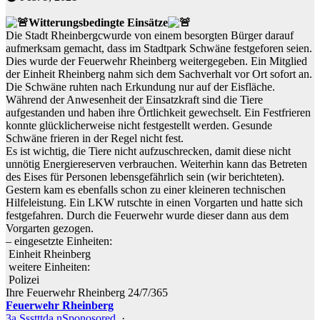
Witterungsbedingte Einsätze
Die Stadt Rheinbergcwurde von einem besorgten Bürger darauf
aufmerksam gemacht, dass im Stadtpark Schwäne festgeforen seien.
Dies wurde der Feuerwehr Rheinberg weitergegeben. Ein Mitglied
der Einheit Rheinberg nahm sich dem Sachverhalt vor Ort sofort an.
Die Schwäne ruhten nach Erkundung nur auf der Eisfläche.
Während der Anwesenheit der Einsatzkraft sind die Tiere
aufgestanden und haben ihre Örtlichkeit gewechselt. Ein Festfrieren
konnte glücklicherweise nicht festgestellt werden. Gesunde
Schwäne frieren in der Regel nicht fest.
Es ist wichtig, die Tiere nicht aufzuschrecken, damit diese nicht
unnötig Energiereserven verbrauchen. Weiterhin kann das Betreten
des Eises für Personen lebensgefährlich sein (wir berichteten).
Gestern kam es ebenfalls schon zu einer kleineren technischen
Hilfeleistung. Ein LKW rutschte in einen Vorgarten und hatte sich
festgefahren. Durch die Feuerwehr wurde dieser dann aus dem
Vorgarten gezogen.
– eingesetzte Einheiten:
Einheit Rheinberg
weitere Einheiten:
Polizei
Ihre Feuerwehr Rheinberg 24/7/365
Feuerwehr Rheinberg
3a Ssstttda.nSponosored
·