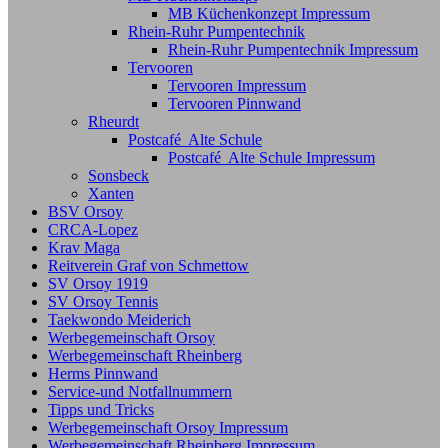
MB Küchenkonzept Impressum
Rhein-Ruhr Pumpentechnik
Rhein-Ruhr Pumpentechnik Impressum
Tervooren
Tervooren Impressum
Tervooren Pinnwand
Rheurdt
Postcafé Alte Schule
Postcafé Alte Schule Impressum
Sonsbeck
Xanten
BSV Orsoy
CRCA-Lopez
Krav Maga
Reitverein Graf von Schmettow
SV Orsoy 1919
SV Orsoy Tennis
Taekwondo Meiderich
Werbegemeinschaft Orsoy
Werbegemeinschaft Rheinberg
Herms Pinnwand
Service-und Notfallnummern
Tipps und Tricks
Werbegemeinschaft Orsoy Impressum
Werbegemeinschaft Rheinberg Impressum