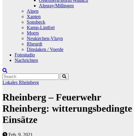
Ossenberg/Borth/Wallach
Alpsray/Millingen
Alpen
Xanten
Sonsbeck
Kamp-Lintfort
Moers
Neukirchen-Vluyn
Rheurdt
Dinslaken / Voerde
Fotostudio
Nachrichten
Lokales
Rheinberg
Rheinberg – Feuerwehr
Rheinberg: witterungsbedingte
Einsätze
Feb. 9, 2021