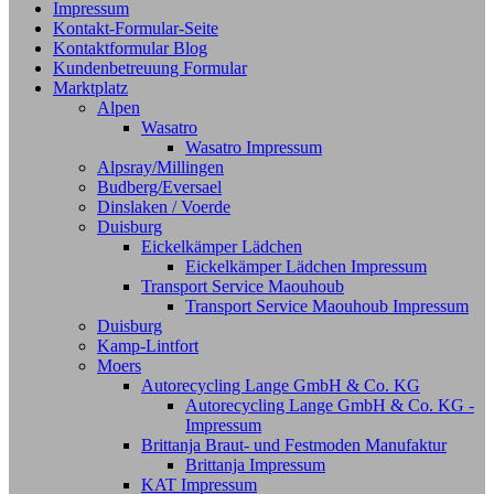
Impressum
Kontakt-Formular-Seite
Kontaktformular Blog
Kundenbetreuung Formular
Marktplatz
Alpen
Wasatro
Wasatro Impressum
Alpsray/Millingen
Budberg/Eversael
Dinslaken / Voerde
Duisburg
Eickelkämper Lädchen
Eickelkämper Lädchen Impressum
Transport Service Maouhoub
Transport Service Maouhoub Impressum
Duisburg
Kamp-Lintfort
Moers
Autorecycling Lange GmbH & Co. KG
Autorecycling Lange GmbH & Co. KG -
Impressum
Brittanja Braut- und Festmoden Manufaktur
Brittanja Impressum
KAT Impressum