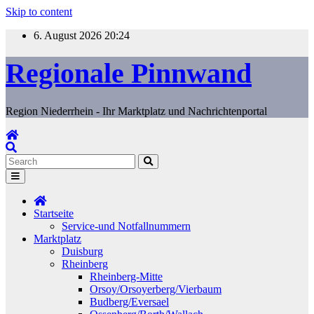
Skip to content
6. August 2026
20:24
Regionale Pinnwand
Region Niederrhein - Ihr Marktplatz und Nachrichtenportal
Startseite
Service-und Notfallnummern
Marktplatz
Duisburg
Rheinberg
Rheinberg-Mitte
Orsoy/Orsoyerberg/Vierbaum
Budberg/Eversael