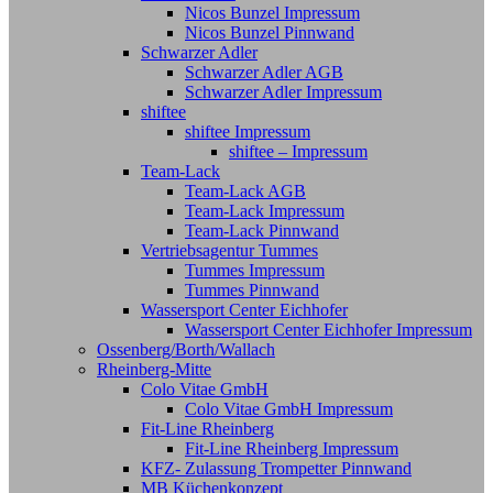
Nicos Bunzel Impressum
Nicos Bunzel Pinnwand
Schwarzer Adler
Schwarzer Adler AGB
Schwarzer Adler Impressum
shiftee
shiftee Impressum
shiftee – Impressum
Team-Lack
Team-Lack AGB
Team-Lack Impressum
Team-Lack Pinnwand
Vertriebsagentur Tummes
Tummes Impressum
Tummes Pinnwand
Wassersport Center Eichhofer
Wassersport Center Eichhofer Impressum
Ossenberg/Borth/Wallach
Rheinberg-Mitte
Colo Vitae GmbH
Colo Vitae GmbH Impressum
Fit-Line Rheinberg
Fit-Line Rheinberg Impressum
KFZ- Zulassung Trompetter Pinnwand
MB Küchenkonzept