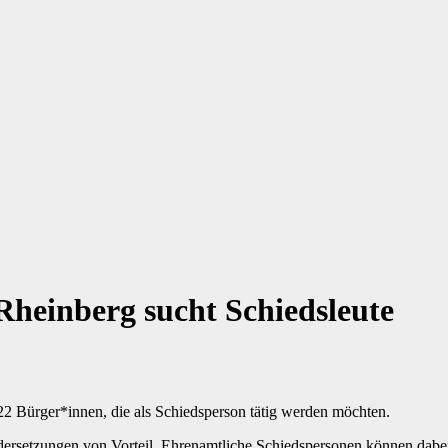
 Rheinberg sucht Schiedsleute
22 Bürger*innen, die als Schiedsperson tätig werden möchten.
nandersetzungen von Vorteil. Ehrenamtliche Schiedspersonen können dabe