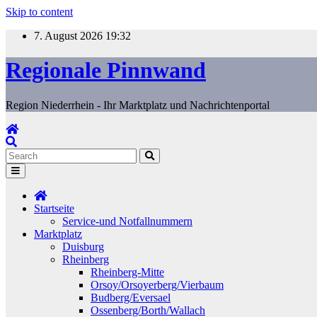
Skip to content
7. August 2026
19:32
Regionale Pinnwand
Region Niederrhein - Ihr Marktplatz und Nachrichtenportal
Startseite
Service-und Notfallnummern
Marktplatz
Duisburg
Rheinberg
Rheinberg-Mitte
Orsoy/Orsoyerberg/Vierbaum
Budberg/Eversael
Ossenberg/Borth/Wallach