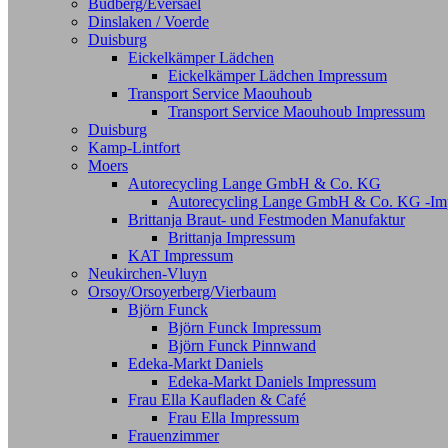
Budberg/Eversael
Dinslaken / Voerde
Duisburg
Eickelkämper Lädchen
Eickelkämper Lädchen Impressum
Transport Service Maouhoub
Transport Service Maouhoub Impressum
Duisburg
Kamp-Lintfort
Moers
Autorecycling Lange GmbH & Co. KG
Autorecycling Lange GmbH & Co. KG -Im
Brittanja Braut- und Festmoden Manufaktur
Brittanja Impressum
KAT Impressum
Neukirchen-Vluyn
Orsoy/Orsoyerberg/Vierbaum
Björn Funck
Björn Funck Impressum
Björn Funck Pinnwand
Edeka-Markt Daniels
Edeka-Markt Daniels Impressum
Frau Ella Kaufladen & Café
Frau Ella Impressum
Frauenzimmer