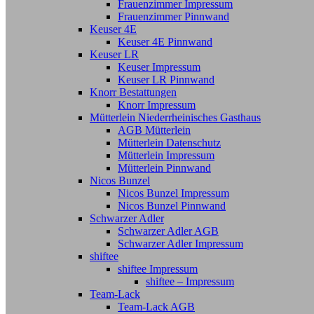
Frauenzimmer Impressum
Frauenzimmer Pinnwand
Keuser 4E
Keuser 4E Pinnwand
Keuser LR
Keuser Impressum
Keuser LR Pinnwand
Knorr Bestattungen
Knorr Impressum
Mütterlein Niederrheinisches Gasthaus
AGB Mütterlein
Mütterlein Datenschutz
Mütterlein Impressum
Mütterlein Pinnwand
Nicos Bunzel
Nicos Bunzel Impressum
Nicos Bunzel Pinnwand
Schwarzer Adler
Schwarzer Adler AGB
Schwarzer Adler Impressum
shiftee
shiftee Impressum
shiftee – Impressum
Team-Lack
Team-Lack AGB