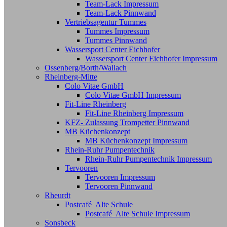
Team-Lack Impressum
Team-Lack Pinnwand
Vertriebsagentur Tummes
Tummes Impressum
Tummes Pinnwand
Wassersport Center Eichhofer
Wassersport Center Eichhofer Impressum
Ossenberg/Borth/Wallach
Rheinberg-Mitte
Colo Vitae GmbH
Colo Vitae GmbH Impressum
Fit-Line Rheinberg
Fit-Line Rheinberg Impressum
KFZ- Zulassung Trompetter Pinnwand
MB Küchenkonzept
MB Küchenkonzept Impressum
Rhein-Ruhr Pumpentechnik
Rhein-Ruhr Pumpentechnik Impressum
Tervooren
Tervooren Impressum
Tervooren Pinnwand
Rheurdt
Postcafé Alte Schule
Postcafé Alte Schule Impressum
Sonsbeck