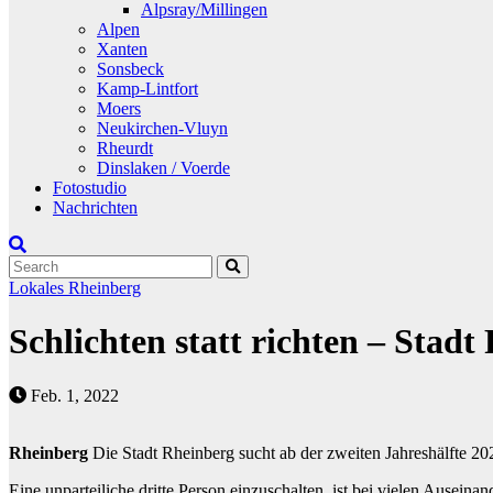
Alpsray/Millingen
Alpen
Xanten
Sonsbeck
Kamp-Lintfort
Moers
Neukirchen-Vluyn
Rheurdt
Dinslaken / Voerde
Fotostudio
Nachrichten
Lokales
Rheinberg
Schlichten statt richten – Stadt
Feb. 1, 2022
Rheinberg
Die Stadt Rheinberg sucht ab der zweiten Jahreshälfte 20
Eine unparteiliche dritte Person einzuschalten, ist bei vielen Ausei