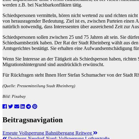
werden z.B. bei Nachbarkonflikten tätig.
Schiedspersonen vermitteln, hören nicht wertend zu und richten nich
von herausragender Bedeutung. Ziel ist es, zwischen Parteien einen A
natürlich notwendig, dass Interessenten über ausreichend Zeit zur 
Schiedspersonen sollen zwischen 25 und 75 Jahren alt sein. Sie dürfe
Schiedsamtsbezirk haben. Der Rat der Stadt Rheinberg wählt aus den 
Amtsgerichtes bestätigt. Sie erhalten eine Aufwandsentschädigung für 
Wenn Sie Interesse an der Tätigkeit als Schiedsperson haben, richte
Migrationshintergrund sind ausdrücklich erwünscht.
Für Rückfragen steht Ihnen Herr Stefan Schumacher von der Stadt R
(Quelle: Pressemitteilung Stadt Rheinberg)
Bild: Pixabay
Beitragsnavigation
Erneute Vollsperrung Bahnübergang Reitweg
Duisburg-Neudorf-Nord: Vollsperrung Lotharstraße