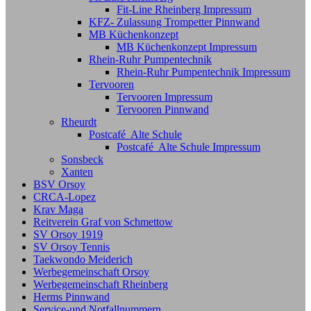
Fit-Line Rheinberg Impressum
KFZ- Zulassung Trompetter Pinnwand
MB Küchenkonzept
MB Küchenkonzept Impressum
Rhein-Ruhr Pumpentechnik
Rhein-Ruhr Pumpentechnik Impressum
Tervooren
Tervooren Impressum
Tervooren Pinnwand
Rheurdt
Postcafé Alte Schule
Postcafé Alte Schule Impressum
Sonsbeck
Xanten
BSV Orsoy
CRCA-Lopez
Krav Maga
Reitverein Graf von Schmettow
SV Orsoy 1919
SV Orsoy Tennis
Taekwondo Meiderich
Werbegemeinschaft Orsoy
Werbegemeinschaft Rheinberg
Herms Pinnwand
Service-und Notfallnummern