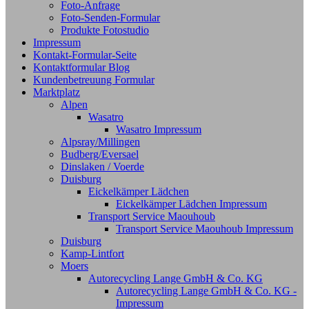
Foto-Anfrage
Foto-Senden-Formular
Produkte Fotostudio
Impressum
Kontakt-Formular-Seite
Kontaktformular Blog
Kundenbetreuung Formular
Marktplatz
Alpen
Wasatro
Wasatro Impressum
Alpsray/Millingen
Budberg/Eversael
Dinslaken / Voerde
Duisburg
Eickelkämper Lädchen
Eickelkämper Lädchen Impressum
Transport Service Maouhoub
Transport Service Maouhoub Impressum
Duisburg
Kamp-Lintfort
Moers
Autorecycling Lange GmbH & Co. KG
Autorecycling Lange GmbH & Co. KG -
Impressum