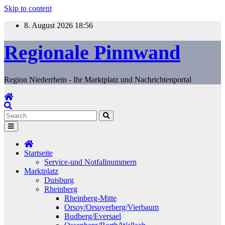
Skip to content
8. August 2026
18:56
Regionale Pinnwand
Region Niederrhein - Ihr Marktplatz und Nachrichtenportal
Startseite
Service-und Notfallnummern
Marktplatz
Duisburg
Rheinberg
Rheinberg-Mitte
Orsoy/Orsoyerberg/Vierbaum
Budberg/Eversael