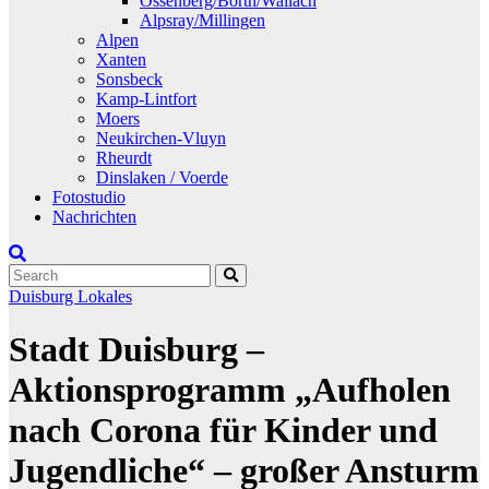
Ossenberg/Borth/Wallach
Alpsray/Millingen
Alpen
Xanten
Sonsbeck
Kamp-Lintfort
Moers
Neukirchen-Vluyn
Rheurdt
Dinslaken / Voerde
Fotostudio
Nachrichten
Duisburg
Lokales
Stadt Duisburg –
Aktionsprogramm „Aufholen
nach Corona für Kinder und
Jugendliche“ – großer Ansturm