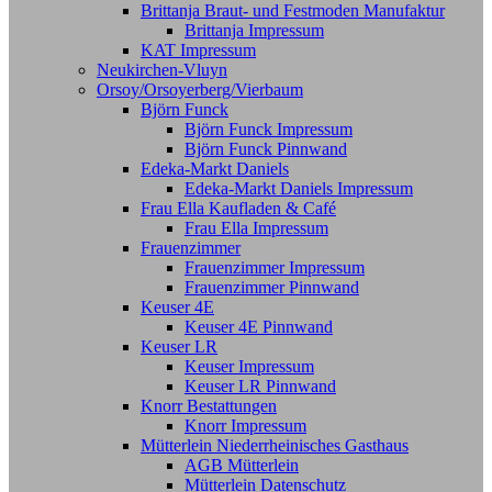
Brittanja Braut- und Festmoden Manufaktur
Brittanja Impressum
KAT Impressum
Neukirchen-Vluyn
Orsoy/Orsoyerberg/Vierbaum
Björn Funck
Björn Funck Impressum
Björn Funck Pinnwand
Edeka-Markt Daniels
Edeka-Markt Daniels Impressum
Frau Ella Kaufladen & Café
Frau Ella Impressum
Frauenzimmer
Frauenzimmer Impressum
Frauenzimmer Pinnwand
Keuser 4E
Keuser 4E Pinnwand
Keuser LR
Keuser Impressum
Keuser LR Pinnwand
Knorr Bestattungen
Knorr Impressum
Mütterlein Niederrheinisches Gasthaus
AGB Mütterlein
Mütterlein Datenschutz