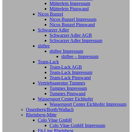
Mütterlein Impressum
Mütterlein Pinnwand
Nicos Bunzel
Nicos Bunzel Impressum
Nicos Bunzel Pinnwand
Schwarzer Adler
Schwarzer Adler AGB
Schwarzer Adler Impressum
shiftee
shiftee Impressum
shiftee – Impressum
Team-Lack
Team-Lack AGB
Team-Lack Impressum
Team-Lack Pinnwand
Vertriebsagentur Tummes
Tummes Impressum
Tummes Pinnwand
Wassersport Center Eichhofer
Wassersport Center Eichhofer Impressum
Ossenberg/Borth/Wallach
Rheinberg-Mitte
Colo Vitae GmbH
Colo Vitae GmbH Impressum
Fit-Line Rheinberg