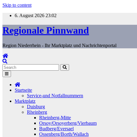
Skip to content
6. August 2026
23:02
Regionale Pinnwand
Region Niederrhein - Ihr Marktplatz und Nachrichtenportal
Startseite
Service-und Notfallnummern
Marktplatz
Duisburg
Rheinberg
Rheinberg-Mitte
Orsoy/Orsoyerberg/Vierbaum
Budberg/Eversael
Ossenberg/Borth/Wallach