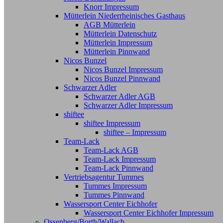
Knorr Impressum
Mütterlein Niederrheinisches Gasthaus
AGB Mütterlein
Mütterlein Datenschutz
Mütterlein Impressum
Mütterlein Pinnwand
Nicos Bunzel
Nicos Bunzel Impressum
Nicos Bunzel Pinnwand
Schwarzer Adler
Schwarzer Adler AGB
Schwarzer Adler Impressum
shiftee
shiftee Impressum
shiftee – Impressum
Team-Lack
Team-Lack AGB
Team-Lack Impressum
Team-Lack Pinnwand
Vertriebsagentur Tummes
Tummes Impressum
Tummes Pinnwand
Wassersport Center Eichhofer
Wassersport Center Eichhofer Impressum
Ossenberg/Borth/Wallach