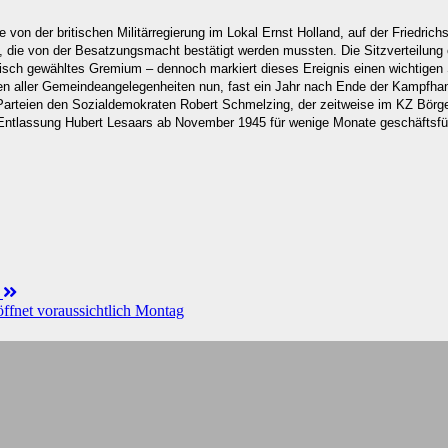
 von der britischen Militärregierung im Lokal Ernst Holland, auf der Friedric
, die von der Besatzungsmacht bestätigt werden mussten. Die Sitzverteilung
sch gewähltes Gremium – dennoch markiert dieses Ereignis einen wichtigen 
gen aller Gemeindeangelegenheiten nun, fast ein Jahr nach Ende der Kampfh
 Parteien den Sozialdemokraten Robert Schmelzing, der zeitweise im KZ Börge
ntlassung Hubert Lesaars ab November 1945 für wenige Monate geschäftsführ
t
ffnet voraussichtlich Montag