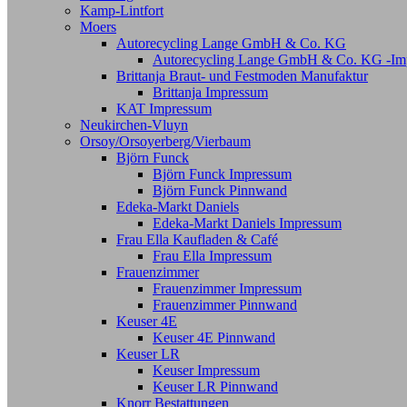
Kamp-Lintfort
Moers
Autorecycling Lange GmbH & Co. KG
Autorecycling Lange GmbH & Co. KG -Im
Brittanja Braut- und Festmoden Manufaktur
Brittanja Impressum
KAT Impressum
Neukirchen-Vluyn
Orsoy/Orsoyerberg/Vierbaum
Björn Funck
Björn Funck Impressum
Björn Funck Pinnwand
Edeka-Markt Daniels
Edeka-Markt Daniels Impressum
Frau Ella Kaufladen & Café
Frau Ella Impressum
Frauenzimmer
Frauenzimmer Impressum
Frauenzimmer Pinnwand
Keuser 4E
Keuser 4E Pinnwand
Keuser LR
Keuser Impressum
Keuser LR Pinnwand
Knorr Bestattungen