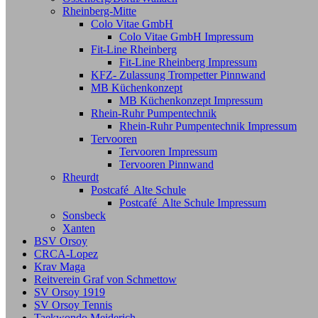
Rheinberg-Mitte
Colo Vitae GmbH
Colo Vitae GmbH Impressum
Fit-Line Rheinberg
Fit-Line Rheinberg Impressum
KFZ- Zulassung Trompetter Pinnwand
MB Küchenkonzept
MB Küchenkonzept Impressum
Rhein-Ruhr Pumpentechnik
Rhein-Ruhr Pumpentechnik Impressum
Tervooren
Tervooren Impressum
Tervooren Pinnwand
Rheurdt
Postcafé Alte Schule
Postcafé Alte Schule Impressum
Sonsbeck
Xanten
BSV Orsoy
CRCA-Lopez
Krav Maga
Reitverein Graf von Schmettow
SV Orsoy 1919
SV Orsoy Tennis
Taekwondo Meiderich