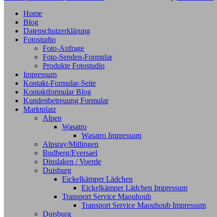
Home
Blog
Datenschutzerklärung
Fotostudio
Foto-Anfrage
Foto-Senden-Formular
Produkte Fotostudio
Impressum
Kontakt-Formular-Seite
Kontaktformular Blog
Kundenbetreuung Formular
Marktplatz
Alpen
Wasatro
Wasatro Impressum
Alpsray/Millingen
Budberg/Eversael
Dinslaken / Voerde
Duisburg
Eickelkämper Lädchen
Eickelkämper Lädchen Impressum
Transport Service Maouhoub
Transport Service Maouhoub Impressum
Duisburg