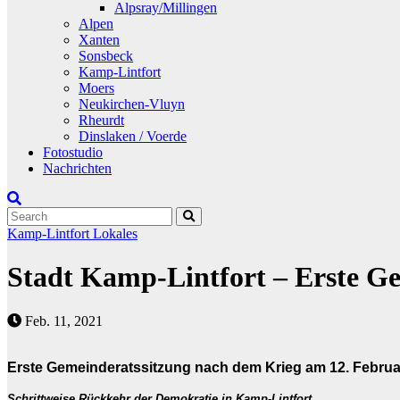
Alpsray/Millingen
Alpen
Xanten
Sonsbeck
Kamp-Lintfort
Moers
Neukirchen-Vluyn
Rheurdt
Dinslaken / Voerde
Fotostudio
Nachrichten
Kamp-Lintfort
Lokales
Stadt Kamp-Lintfort – Erste G
Feb. 11, 2021
Erste Gemeinderatssitzung nach dem Krieg am 12. Februa
Schrittweise Rückkehr der Demokratie in Kamp-Lintfort