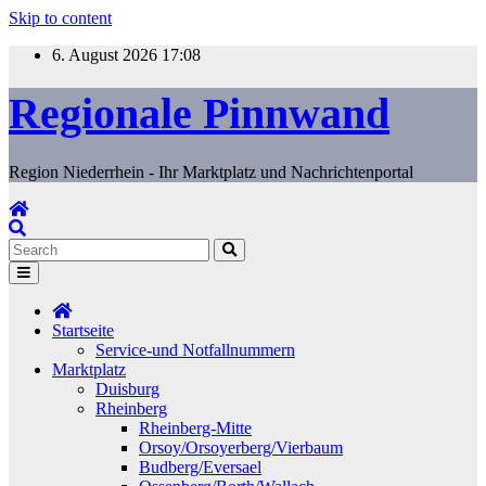
Skip to content
6. August 2026
17:08
Regionale Pinnwand
Region Niederrhein - Ihr Marktplatz und Nachrichtenportal
Startseite
Service-und Notfallnummern
Marktplatz
Duisburg
Rheinberg
Rheinberg-Mitte
Orsoy/Orsoyerberg/Vierbaum
Budberg/Eversael