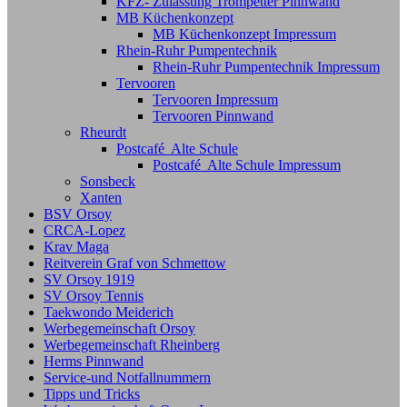
KFZ- Zulassung Trompetter Pinnwand
MB Küchenkonzept
MB Küchenkonzept Impressum
Rhein-Ruhr Pumpentechnik
Rhein-Ruhr Pumpentechnik Impressum
Tervooren
Tervooren Impressum
Tervooren Pinnwand
Rheurdt
Postcafé Alte Schule
Postcafé Alte Schule Impressum
Sonsbeck
Xanten
BSV Orsoy
CRCA-Lopez
Krav Maga
Reitverein Graf von Schmettow
SV Orsoy 1919
SV Orsoy Tennis
Taekwondo Meiderich
Werbegemeinschaft Orsoy
Werbegemeinschaft Rheinberg
Herms Pinnwand
Service-und Notfallnummern
Tipps und Tricks