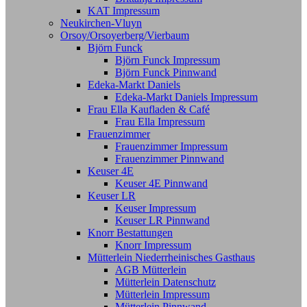
KAT Impressum
Neukirchen-Vluyn
Orsoy/Orsoyerberg/Vierbaum
Björn Funck
Björn Funck Impressum
Björn Funck Pinnwand
Edeka-Markt Daniels
Edeka-Markt Daniels Impressum
Frau Ella Kaufladen & Café
Frau Ella Impressum
Frauenzimmer
Frauenzimmer Impressum
Frauenzimmer Pinnwand
Keuser 4E
Keuser 4E Pinnwand
Keuser LR
Keuser Impressum
Keuser LR Pinnwand
Knorr Bestattungen
Knorr Impressum
Mütterlein Niederrheinisches Gasthaus
AGB Mütterlein
Mütterlein Datenschutz
Mütterlein Impressum
Mütterlein Pinnwand