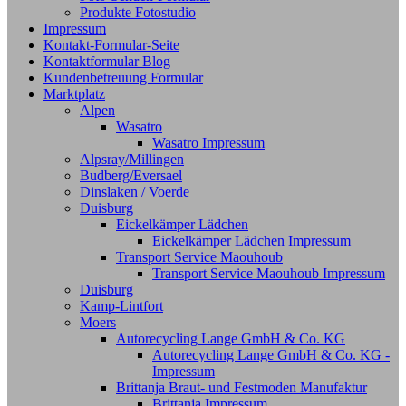
Produkte Fotostudio
Impressum
Kontakt-Formular-Seite
Kontaktformular Blog
Kundenbetreuung Formular
Marktplatz
Alpen
Wasatro
Wasatro Impressum
Alpsray/Millingen
Budberg/Eversael
Dinslaken / Voerde
Duisburg
Eickelkämper Lädchen
Eickelkämper Lädchen Impressum
Transport Service Maouhoub
Transport Service Maouhoub Impressum
Duisburg
Kamp-Lintfort
Moers
Autorecycling Lange GmbH & Co. KG
Autorecycling Lange GmbH & Co. KG -
Impressum
Brittanja Braut- und Festmoden Manufaktur
Brittanja Impressum