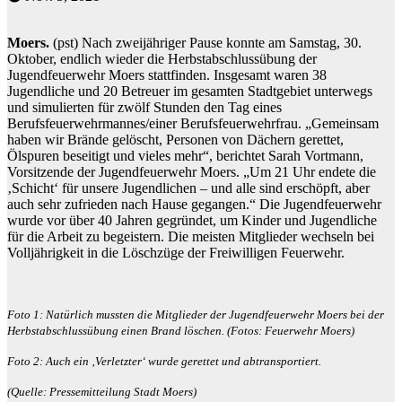
Moers.
(pst) Nach zweijähriger Pause konnte am Samstag, 30.
Oktober, endlich wieder die Herbstabschlussübung der
Jugendfeuerwehr Moers stattfinden. Insgesamt waren 38
Jugendliche und 20 Betreuer im gesamten Stadtgebiet unterwegs
und simulierten für zwölf Stunden den Tag eines
Berufsfeuerwehrmannes/einer Berufsfeuerwehrfrau. „Gemeinsam
haben wir Brände gelöscht, Personen von Dächern gerettet,
Ölspuren beseitigt und vieles mehr“, berichtet Sarah Vortmann,
Vorsitzende der Jugendfeuerwehr Moers. „Um 21 Uhr endete die
‚Schicht‘ für unsere Jugendlichen – und alle sind erschöpft, aber
auch sehr zufrieden nach Hause gegangen.“ Die Jugendfeuerwehr
wurde vor über 40 Jahren gegründet, um Kinder und Jugendliche
für die Arbeit zu begeistern. Die meisten Mitglieder wechseln bei
Volljährigkeit in die Löschzüge der Freiwilligen Feuerwehr.
Foto 1: Natürlich mussten die Mitglieder der Jugendfeuerwehr Moers bei der
Herbstabschlussübung einen Brand löschen. (Fotos: Feuerwehr Moers)
Foto 2: Auch ein ‚Verletzter‘ wurde gerettet und abtransportiert.
(Quelle: Pressemitteilung Stadt Moers)