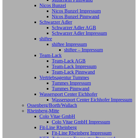
Nicos Bunzel
Nicos Bunzel Impressum
Nicos Bunzel Pinnwand
Schwarzer Adler
Schwarzer Adler AGB
Schwarzer Adler Impressum
shiftee
shiftee Impressum
shiftee – Impressum
Team-Lack
Team-Lack AGB
Team-Lack Impressum
Team-Lack Pinnwand
Vertriebsagentur Tummes
Tummes Impressum
Tummes Pinnwand
Wassersport Center Eichhofer
Wassersport Center Eichhofer Impressum
Ossenberg/Borth/Wallach
Rheinberg-Mitte
Colo Vitae GmbH
Colo Vitae GmbH Impressum
Fit-Line Rheinberg
Fit-Line Rheinberg Impressum