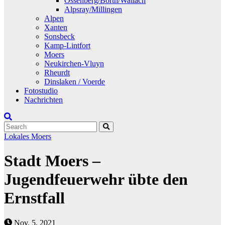
Ossenberg/Borth/Wallach
Alpsray/Millingen
Alpen
Xanten
Sonsbeck
Kamp-Lintfort
Moers
Neukirchen-Vluyn
Rheurdt
Dinslaken / Voerde
Fotostudio
Nachrichten
Lokales
Moers
Stadt Moers –
Jugendfeuerwehr übte den
Ernstfall
Nov. 5, 2021