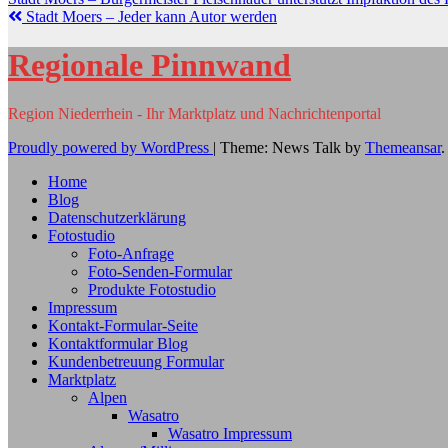
Stadt Moers – Jeder kann Autor werden
Regionale Pinnwand
Region Niederrhein - Ihr Marktplatz und Nachrichtenportal
Proudly powered by WordPress
|
Theme: News Talk by
Themeansar
.
Home
Blog
Datenschutzerklärung
Fotostudio
Foto-Anfrage
Foto-Senden-Formular
Produkte Fotostudio
Impressum
Kontakt-Formular-Seite
Kontaktformular Blog
Kundenbetreuung Formular
Marktplatz
Alpen
Wasatro
Wasatro Impressum