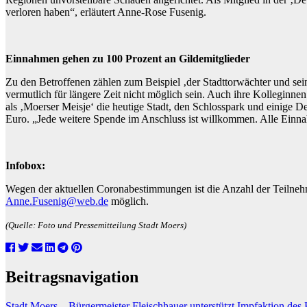
verloren haben“, erläutert Anne-Rose Fusenig.
Einnahmen gehen zu 100 Prozent an Gildemitglieder
Zu den Betroffenen zählen zum Beispiel ‚der Stadttorwächter und sein 
vermutlich für längere Zeit nicht möglich sein. Auch ihre Kolleginne
als ‚Moerser Meisje‘ die heutige Stadt, den Schlosspark und einige D
Euro. „Jede weitere Spende im Anschluss ist willkommen. Alle Einn
Infobox:
Wegen der aktuellen Coronabestimmungen ist die Anzahl der Teilneh
Anne.Fusenig@web.de
möglich.
(Quelle: Foto und Pressemitteilung Stadt Moers)
Beitragsnavigation
Stadt Moers – Bürgermeister Fleischhauer unterstützt Impfaktion des