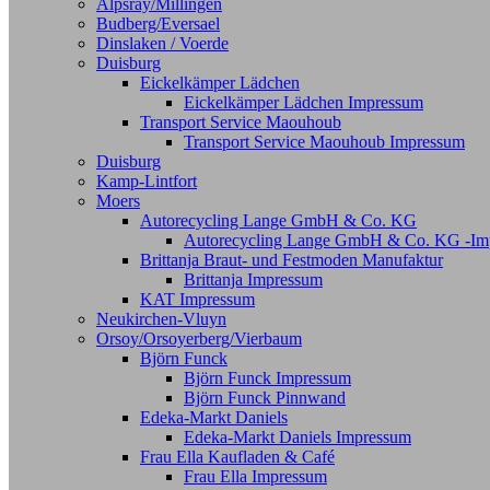
Alpsray/Millingen
Budberg/Eversael
Dinslaken / Voerde
Duisburg
Eickelkämper Lädchen
Eickelkämper Lädchen Impressum
Transport Service Maouhoub
Transport Service Maouhoub Impressum
Duisburg
Kamp-Lintfort
Moers
Autorecycling Lange GmbH & Co. KG
Autorecycling Lange GmbH & Co. KG -Im
Brittanja Braut- und Festmoden Manufaktur
Brittanja Impressum
KAT Impressum
Neukirchen-Vluyn
Orsoy/Orsoyerberg/Vierbaum
Björn Funck
Björn Funck Impressum
Björn Funck Pinnwand
Edeka-Markt Daniels
Edeka-Markt Daniels Impressum
Frau Ella Kaufladen & Café
Frau Ella Impressum