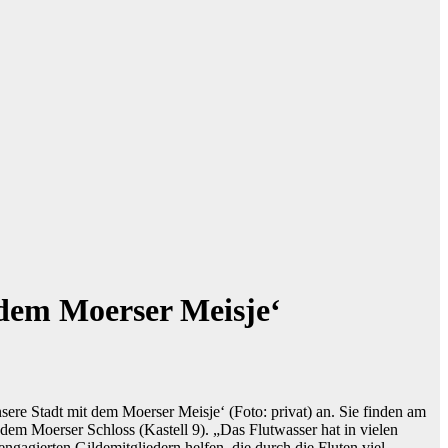
dem Moerser Meisje‘
ere Stadt mit dem Moerser Meisje‘ (Foto: privat) an. Sie finden am
em Moerser Schloss (Kastell 9). „Das Flutwasser hat in vielen
gagierten Gildemitgliedern helfen, die durch die Fluten viel