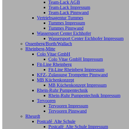
Team-Lack AGB
Team-Lack Impressum
Team-Lack Pinnwand
Vertriebsagentur Tummes
Tummes Impressum
Tummes Pinnwand
Wassersport Center Eichhofer
Wassersport Center Eichhofer Impressum
Ossenberg/Borth/Wallach
Rheinberg-Mitte
Colo Vitae GmbH
Colo Vitae GmbH Impressum
Fit-Line Rheinberg
Fit-Line Rheinberg Impressum
KFZ- Zulassung Trompetter Pinnwand
MB Küchenkonzept
MB Küchenkonzept Impressum
Rhein-Ruhr Pumpentechnik
Rhein-Ruhr Pumpentechnik Impressum
Tervooren
Tervooren Impressum
Tervooren Pinnwand
Rheurdt
Postcafé Alte Schule
Postcafé Alte Schule Impressum