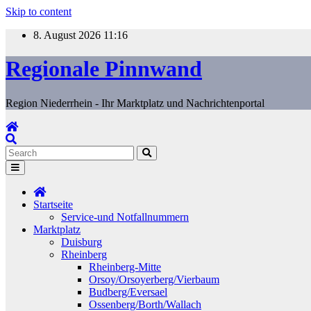
Skip to content
8. August 2026
11:16
Regionale Pinnwand
Region Niederrhein - Ihr Marktplatz und Nachrichtenportal
Startseite
Service-und Notfallnummern
Marktplatz
Duisburg
Rheinberg
Rheinberg-Mitte
Orsoy/Orsoyerberg/Vierbaum
Budberg/Eversael
Ossenberg/Borth/Wallach