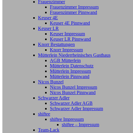
Frauenzimmer
Frauenzimmer Impressum
Frauenzimmer Pinnwand
Keuser 4E
Keuser 4E Pinnwand
Keuser LR
Keuser Impressum
Keuser LR Pinnwand
Knorr Bestattungen
Knorr Impressum
Mütterlein Niederrheinisches Gasthaus
AGB Mütterlein
Mütterlein Datenschutz
Mütterlein Impressum
Mütterlein Pinnwand
Nicos Bunzel
Nicos Bunzel Impressum
Nicos Bunzel Pinnwand
Schwarzer Adler
Schwarzer Adler AGB
Schwarzer Adler Impressum
shiftee
shiftee Impressum
shiftee – Impressum
Team-Lack