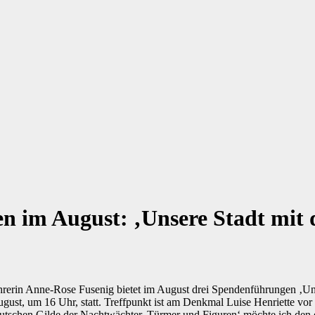
n im August: ‚Unsere Stadt mit 
hrerin Anne-Rose Fusenig bietet im August drei Spendenführungen ‚Uns
st, um 16 Uhr, statt. Treffpunkt ist am Denkmal Luise Henriette vor d
utschen Gilde der Nachtwächter, Türmer und Figuren‘ möchte ich den en