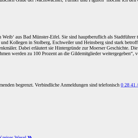
Weib‘ aus Bad Münster-Eifel. Sie sind hauptberuflich als Stadtführer tä
n und Kollegen in Stolberg, Eschweiler und Heinsberg sind stark betro
enkmäler. Dabei erläutert sie Hintergründe zur Moerser Geschichte. Die
ahmen werden zu 100 Prozent an die Gildemitglieder weitergegeben“, v
menden begrenzt. Verbindliche Anmeldungen sind telefonisch
0 28 41 
 Kreises Wesel