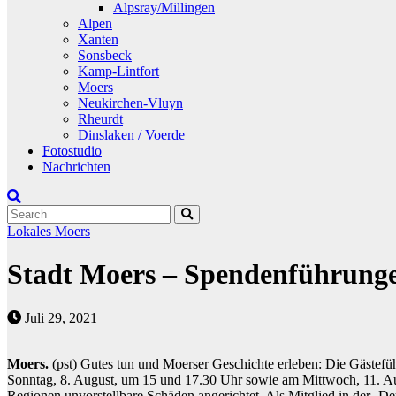
Alpsray/Millingen
Alpen
Xanten
Sonsbeck
Kamp-Lintfort
Moers
Neukirchen-Vluyn
Rheurdt
Dinslaken / Voerde
Fotostudio
Nachrichten
Lokales
Moers
Stadt Moers – Spendenführunge
Juli 29, 2021
Moers.
(pst) Gutes tun und Moerser Geschichte erleben: Die Gästefü
Sonntag, 8. August, um 15 und 17.30 Uhr sowie am Mittwoch, 11. Augu
Regionen unvorstellbare Schäden angerichtet. Als Mitglied in der ‚De