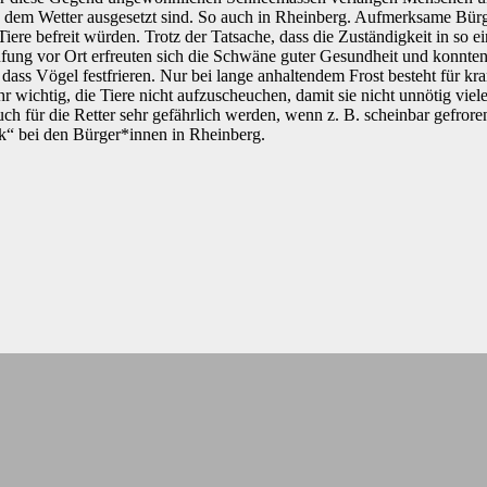
os dem Wetter ausgesetzt sind. So auch in Rheinberg. Aufmerksame Bür
iere befreit würden. Trotz der Tatsache, dass die Zuständigkeit in so e
ung vor Ort erfreuten sich die Schwäne guter Gesundheit und konnten
 dass Vögel festfrieren. Nur bei lange anhaltendem Frost besteht für kr
r wichtig, die Tiere nicht aufzuscheuchen, damit sie nicht unnötig vie
für die Retter sehr gefährlich werden, wenn z. B. scheinbar gefrore
k“ bei den Bürger*innen in Rheinberg.