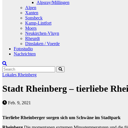
Alpsray/Millingen
Alpen
Xanten
Sonsbeck
Kamp-Lintfort
Moers
Neukirchen-Vluyn
Rheurdt
Dinslaken / Voerde
Fotostudio
Nachrichten
Lokales
Rheinberg
Stadt Rheinberg – tierliebe Rh
Feb. 9, 2021
Tierliebe Rheinberger sorgen sich um Schwäne im Stadtpark
Rheinberg
Die momentanen extremen Minustemperaturen und die für