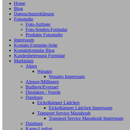
Home
Blog
Datenschutzerklärung
Fotostudio
Foto-Anfrage
Foto-Senden-Formular
Produkte Fotostudio
Impressum
Kontakt-Formular-Seite
Kontaktformular Blog
Kundenbetreuung Formular
Marktplatz
Alpen
Wasatro
Wasatro Impressum
Alpsray/Millingen
Budberg/Eversael
Dinslaken / Voerde
Duisburg
Eickelkämper Lädchen
Eickelkämper Lädchen Impressum
Transport Service Maouhoub
Transport Service Maouhoub Impressum
Duisburg
Kamp-Lintfort