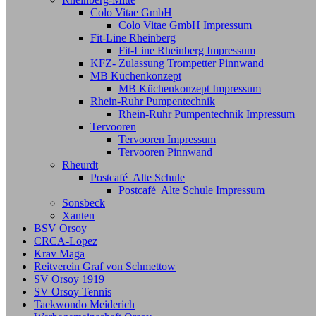
Colo Vitae GmbH
Colo Vitae GmbH Impressum
Fit-Line Rheinberg
Fit-Line Rheinberg Impressum
KFZ- Zulassung Trompetter Pinnwand
MB Küchenkonzept
MB Küchenkonzept Impressum
Rhein-Ruhr Pumpentechnik
Rhein-Ruhr Pumpentechnik Impressum
Tervooren
Tervooren Impressum
Tervooren Pinnwand
Rheurdt
Postcafé Alte Schule
Postcafé Alte Schule Impressum
Sonsbeck
Xanten
BSV Orsoy
CRCA-Lopez
Krav Maga
Reitverein Graf von Schmettow
SV Orsoy 1919
SV Orsoy Tennis
Taekwondo Meiderich