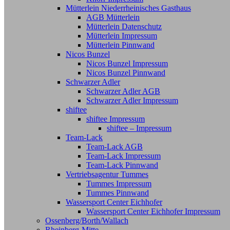
Mütterlein Niederrheinisches Gasthaus
AGB Mütterlein
Mütterlein Datenschutz
Mütterlein Impressum
Mütterlein Pinnwand
Nicos Bunzel
Nicos Bunzel Impressum
Nicos Bunzel Pinnwand
Schwarzer Adler
Schwarzer Adler AGB
Schwarzer Adler Impressum
shiftee
shiftee Impressum
shiftee – Impressum
Team-Lack
Team-Lack AGB
Team-Lack Impressum
Team-Lack Pinnwand
Vertriebsagentur Tummes
Tummes Impressum
Tummes Pinnwand
Wassersport Center Eichhofer
Wassersport Center Eichhofer Impressum
Ossenberg/Borth/Wallach
Rheinberg-Mitte