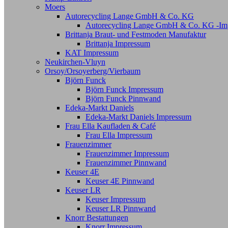
Moers
Autorecycling Lange GmbH & Co. KG
Autorecycling Lange GmbH & Co. KG -Im
Brittanja Braut- und Festmoden Manufaktur
Brittanja Impressum
KAT Impressum
Neukirchen-Vluyn
Orsoy/Orsoyerberg/Vierbaum
Björn Funck
Björn Funck Impressum
Björn Funck Pinnwand
Edeka-Markt Daniels
Edeka-Markt Daniels Impressum
Frau Ella Kaufladen & Café
Frau Ella Impressum
Frauenzimmer
Frauenzimmer Impressum
Frauenzimmer Pinnwand
Keuser 4E
Keuser 4E Pinnwand
Keuser LR
Keuser Impressum
Keuser LR Pinnwand
Knorr Bestattungen
Knorr Impressum