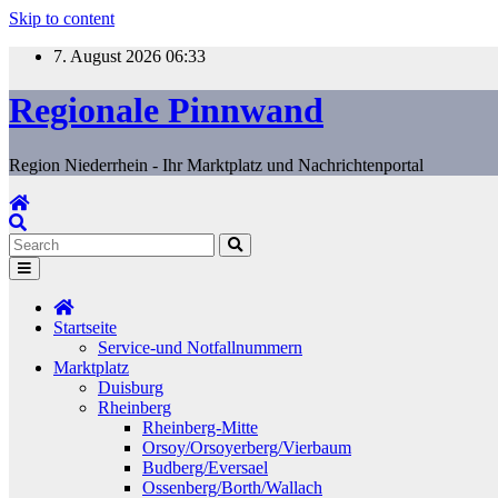
Skip to content
7. August 2026
06:33
Regionale Pinnwand
Region Niederrhein - Ihr Marktplatz und Nachrichtenportal
Startseite
Service-und Notfallnummern
Marktplatz
Duisburg
Rheinberg
Rheinberg-Mitte
Orsoy/Orsoyerberg/Vierbaum
Budberg/Eversael
Ossenberg/Borth/Wallach