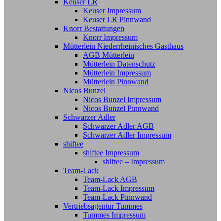
Keuser LR
Keuser Impressum
Keuser LR Pinnwand
Knorr Bestattungen
Knorr Impressum
Mütterlein Niederrheinisches Gasthaus
AGB Mütterlein
Mütterlein Datenschutz
Mütterlein Impressum
Mütterlein Pinnwand
Nicos Bunzel
Nicos Bunzel Impressum
Nicos Bunzel Pinnwand
Schwarzer Adler
Schwarzer Adler AGB
Schwarzer Adler Impressum
shiftee
shiftee Impressum
shiftee – Impressum
Team-Lack
Team-Lack AGB
Team-Lack Impressum
Team-Lack Pinnwand
Vertriebsagentur Tummes
Tummes Impressum