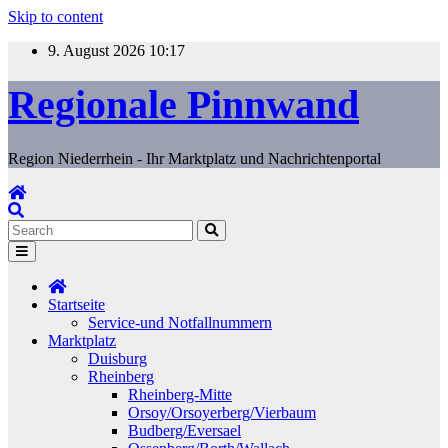
Skip to content
9. August 2026
10:17
Regionale Pinnwand
Region Niederrhein - Ihr Marktplatz und Nachrichtenportal
Startseite
Service-und Notfallnummern
Marktplatz
Duisburg
Rheinberg
Rheinberg-Mitte
Orsoy/Orsoyerberg/Vierbaum
Budberg/Eversael