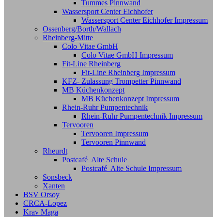
Tummes Pinnwand
Wassersport Center Eichhofer
Wassersport Center Eichhofer Impressum
Ossenberg/Borth/Wallach
Rheinberg-Mitte
Colo Vitae GmbH
Colo Vitae GmbH Impressum
Fit-Line Rheinberg
Fit-Line Rheinberg Impressum
KFZ- Zulassung Trompetter Pinnwand
MB Küchenkonzept
MB Küchenkonzept Impressum
Rhein-Ruhr Pumpentechnik
Rhein-Ruhr Pumpentechnik Impressum
Tervooren
Tervooren Impressum
Tervooren Pinnwand
Rheurdt
Postcafé Alte Schule
Postcafé Alte Schule Impressum
Sonsbeck
Xanten
BSV Orsoy
CRCA-Lopez
Krav Maga