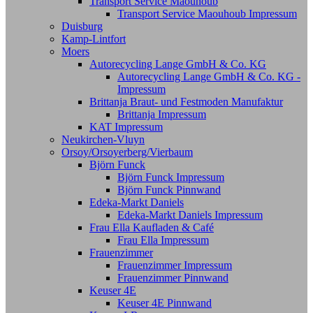
Transport Service Maouhoub
Transport Service Maouhoub Impressum
Duisburg
Kamp-Lintfort
Moers
Autorecycling Lange GmbH & Co. KG
Autorecycling Lange GmbH & Co. KG -
Impressum
Brittanja Braut- und Festmoden Manufaktur
Brittanja Impressum
KAT Impressum
Neukirchen-Vluyn
Orsoy/Orsoyerberg/Vierbaum
Björn Funck
Björn Funck Impressum
Björn Funck Pinnwand
Edeka-Markt Daniels
Edeka-Markt Daniels Impressum
Frau Ella Kaufladen & Café
Frau Ella Impressum
Frauenzimmer
Frauenzimmer Impressum
Frauenzimmer Pinnwand
Keuser 4E
Keuser 4E Pinnwand