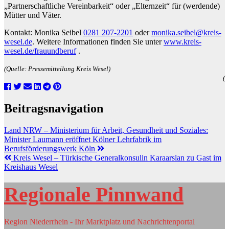
„Partnerschaftliche Vereinbarkeit“ oder „Elternzeit“ für (werdende)
Mütter und Väter.
Kontakt: Monika Seibel
0281 207-2201
oder
monika.seibel@kreis-
wesel.de
. Weitere Informationen finden Sie unter
www.kreis-
wesel.de/frauundberuf
.
(Quelle: Pressemitteilung Kreis Wesel)
(
Beitragsnavigation
Land NRW – Ministerium für Arbeit, Gesundheit und Soziales:
Minister Laumann eröffnet Kölner Lehrfabrik im
Berufsförderungswerk Köln
Kreis Wesel – Türkische Generalkonsulin Karaarslan zu Gast im
Kreishaus Wesel
Regionale Pinnwand
Region Niederrhein - Ihr Marktplatz und Nachrichtenportal