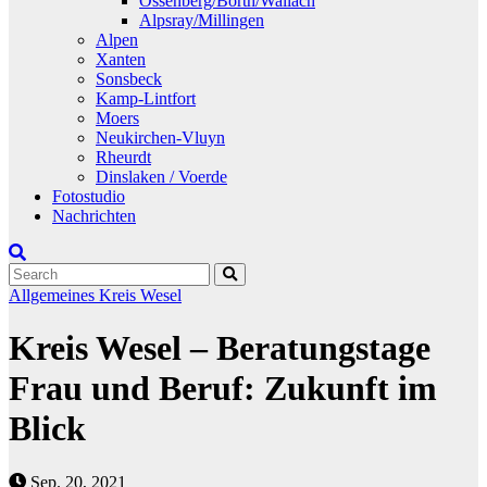
Ossenberg/Borth/Wallach
Alpsray/Millingen
Alpen
Xanten
Sonsbeck
Kamp-Lintfort
Moers
Neukirchen-Vluyn
Rheurdt
Dinslaken / Voerde
Fotostudio
Nachrichten
Allgemeines
Kreis Wesel
Kreis Wesel – Beratungstage
Frau und Beruf: Zukunft im
Blick
Sep. 20, 2021