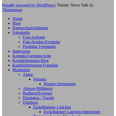
Proudly powered by WordPress
|
Theme: News Talk by
Themeansar
.
Home
Blog
Datenschutzerklärung
Fotostudio
Foto-Anfrage
Foto-Senden-Formular
Produkte Fotostudio
Impressum
Kontakt-Formular-Seite
Kontaktformular Blog
Kundenbetreuung Formular
Marktplatz
Alpen
Wasatro
Wasatro Impressum
Alpsray/Millingen
Budberg/Eversael
Dinslaken / Voerde
Duisburg
Eickelkämper Lädchen
Eickelkämper Lädchen Impressum